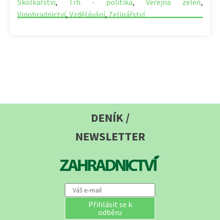
Školkařství
,
Trh - politika
,
Veřejná zeleň
,
Vinohradnictví
,
Vzdělávání
,
Zelinářství
DENÍK /
NEWSLETTER
Přihlásit se k
odběru