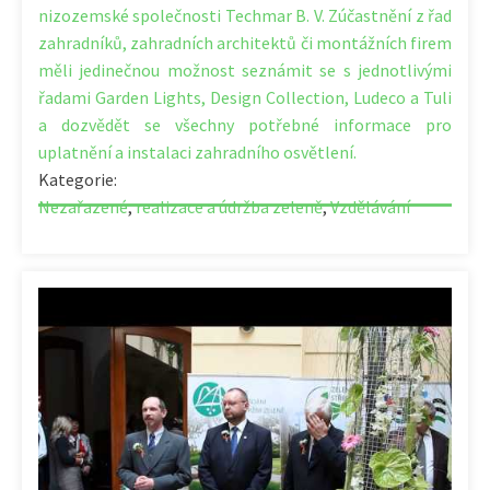
nizozemské společnosti Techmar B. V. Zúčastnění z řad
zahradníků, zahradních architektů či montážních firem
měli jedinečnou možnost seznámit se s jednotlivými
řadami Garden Lights, Design Collection, Ludeco a Tuli
a dozvědět se všechny potřebné informace pro
uplatnění a instalaci zahradního osvětlení.
Kategorie:
Nezařazené
,
realizace a údržba zeleně
,
Vzdělávání