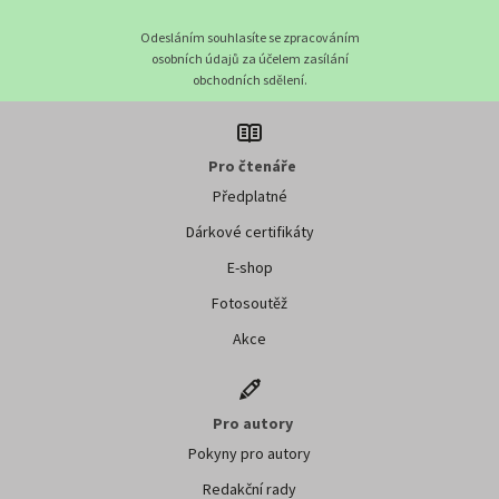
Odesláním souhlasíte se zpracováním
osobních údajů za účelem zasílání
obchodních sdělení.
Pro čtenáře
Předplatné
Dárkové certifikáty
E-shop
Fotosoutěž
Akce
Pro autory
Pokyny pro autory
Redakční rady