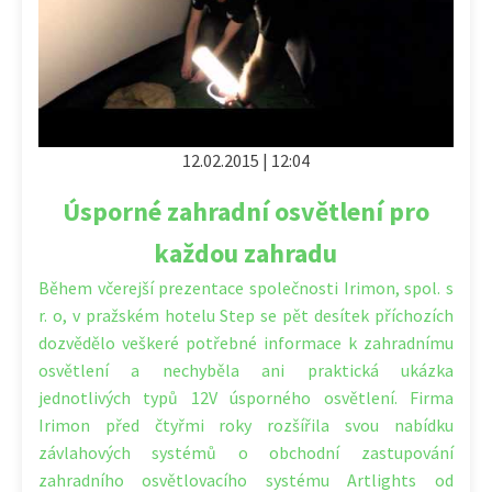
12.02.2015 | 12:04
Úsporné zahradní osvětlení pro
každou zahradu
Během včerejší prezentace společnosti Irimon, spol. s
r. o, v pražském hotelu Step se pět desítek příchozích
dozvědělo veškeré potřebné informace k zahradnímu
osvětlení a nechyběla ani praktická ukázka
jednotlivých typů 12V úsporného osvětlení. Firma
Irimon před čtyřmi roky rozšířila svou nabídku
závlahových systémů o obchodní zastupování
zahradního osvětlovacího systému Artlights od