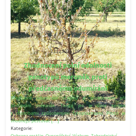
23.12.2021 | 09:00
Zhodnocení polní odolnosti
genotypů meruněk proti
předčasnému odumírání
Předčasné odumírání stromů je problémem při
pěstování meruněk. Tento jev je úzce spojen
s chorobami způsobenými fytoplazmami. Proto je
vhodnější pěstovat […]
Kategorie:
Ochrana rostlin
,
Ovocnářství
,
Výzkum
,
Zahradnictví