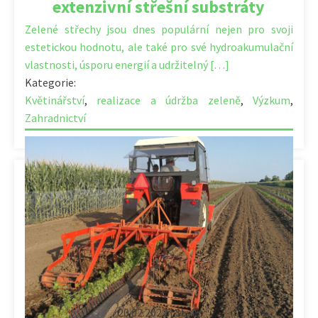
extenzivní střešní substráty
Zelené střechy jsou dnes populární nejen pro svoji
estetickou hodnotu, ale také pro své hydroakumulační
vlastnosti, úsporu energií a udržitelný […]
Kategorie:
Květinářství
,
realizace a údržba zeleně
,
Výzkum
,
Zahradnictví
20.02.2022 | 15:45