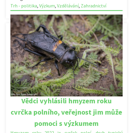
Trh - politika
,
Výzkum
,
Vzdělávání
,
Zahradnictví
19.04.2022 | 14:27
Vědci vyhlásili hmyzem roku
cvrčka polního, veřejnost jim může
pomoci s výzkumem
Hmyzem roku 2022 je cvrček polní, druh typický