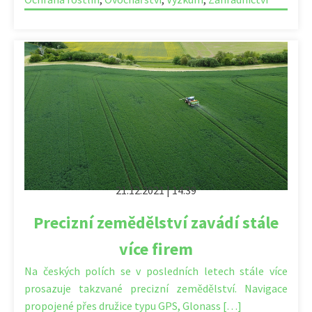
21.12.2021 | 14:39
Precizní zemědělství zavádí stále
více firem
Na českých polích se v posledních letech stále více
prosazuje takzvané precizní zemědělství. Navigace
propojené přes družice typu GPS, Glonass […]