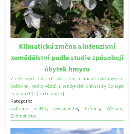
21.04.2022 | 07:51
Klimatická změna a intenzivní
zemědělství podle studie způsobují
úbytek hmyzu
V některých částech světa kleslo množství hmyzu o
polovinu, podle vědců z londýnské University College
London (UCL) za to může […]
Kategorie:
Ochrana rostlin
,
Ovocnářství
,
Příroda
,
Výzkum
,
Zahradnictví