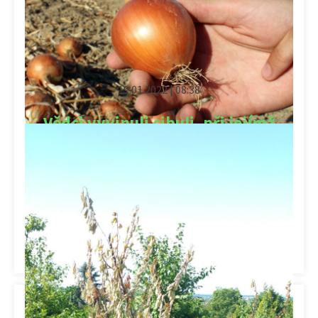
19.01.2022 | 08:38
Vědci vyvinuli cibuli, při jejímž
krájení člověk nepláče
Po 24 letech a utracených 100 milionech korun vědci
hlásí splněno. Podařilo se jim vyvinout cibuli, při jejímž
krájení člověk […]
Kategorie:
Výzkum
,
Zahradnictví
,
Zelinářství