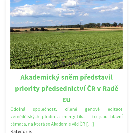
20.04.2022 | 12:06
Akademický sněm představil
priority předsednictví ČR v Radě
EU
Odolná společnost, cílené genové editace
zemědělských plodin a energetika – to jsou hlavní
témata, na která se Akademie věd ČR […]
Kategorie: