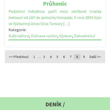
Průhonic
Podzimní hvězdnice patří mezi oblíbené trvalky
kvetoucí od září do poloviny listopadu. V roce 2004 bylo
ve Výzkumný ústav Silva Taroucy […]
Kategorie:
Květinářství
,
Ochrana rostlin
,
Výzkum
,
Zahradnictví
<< Předchozí
1
…
3
4
5
6
7
8
9
Další >>
DENÍK /