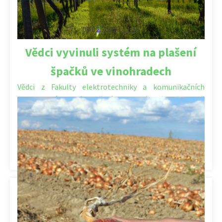
09.02.2022 | 11:16
Vědci vyvinuli systém na plašení
špačků ve vinohradech
Vědci z Fakulty elektrotechniky a komunikačních
technologií Vysokého učení technického (VUT) v Brně
vyvinuli inteligentní systém plašení špačků, který
pomáhá […]
Kategorie:
Vinařství
,
Vinohradnictví
,
Výzkum