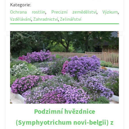
Kategorie:
Ochrana rostlin
,
Precizní zemědělství
,
Výzkum
,
Vzdělávání
,
Zahradnictví
,
Zelinářství
21.12.2021 | 12:00
Podzimní hvězdnice
(Symphyotrichum novi-belgii) z