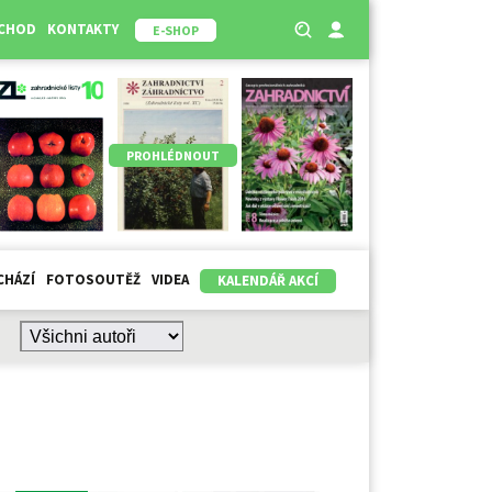
BCHOD
KONTAKTY
E-SHOP
PROHLÉDNOUT
CHÁZÍ
FOTOSOUTĚŽ
VIDEA
KALENDÁŘ AKCÍ