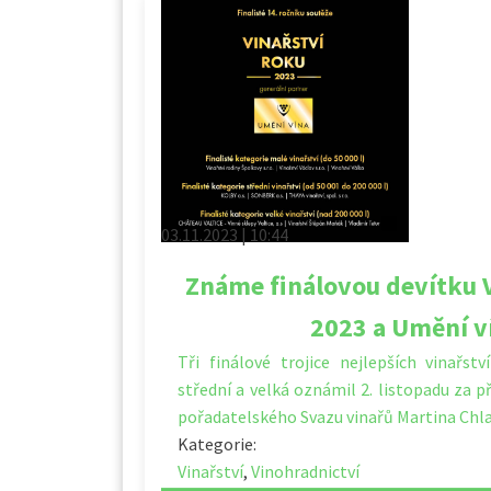
03.11.2023 | 10:44
Známe finálovou devítku V
2023 a Umění v
Tři finálové trojice nejlepších vinařst
střední a velká oznámil 2. listopadu za 
pořadatelského Svazu vinařů Martina Chl
Kategorie:
Vinařství
,
Vinohradnictví