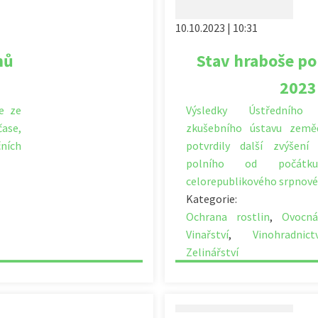
10.10.2023 | 10:31
nů
Stav hraboše pol
2023
ce ze
Výsledky Ústředního
čase,
zkušebního ústavu země
ních
potvrdily další zvýšení
polního od počátk
celorepublikového srpnov
Kategorie:
Ochrana rostlin
,
Ovocná
Vinařství
,
Vinohradnictv
Zelinářství