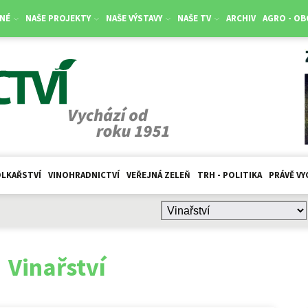
NÉ
NAŠE PROJEKTY
NAŠE VÝSTAVY
NAŠE TV
ARCHIV
AGRO - O
LKAŘSTVÍ
VINOHRADNICTVÍ
VEŘEJNÁ ZELEŇ
TRH - POLITIKA
PRÁVĚ VY
:
Vinařství