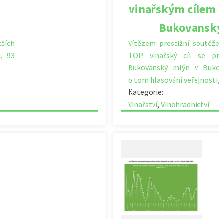
vinařským cílem 
Bukovansk
tších
Vítězem prestižní soutěže
i, 93
TOP vinařský cíl se p
Bukovanský mlýn v Buko
o tom hlasování veřejnosti
Kategorie:
Vinařství
,
Vinohradnictví