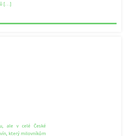
řů […]
u, ale v celé České
l vín, který milovníkům