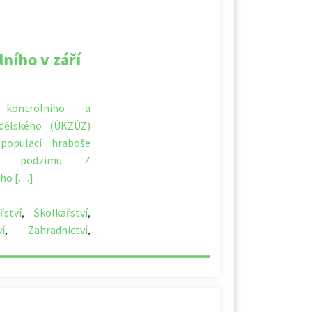
ního v září
 kontrolního a
dělského (ÚKZÚZ)
 populací hraboše
u podzimu. Z
ého […]
řství
,
Školkařství
,
í
,
Zahradnictví
,