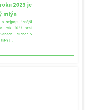
roku 2023 je
ý mlýn
 o nejpopulárnější
ro rok 2023 stal
vanech. Rozhodlo
, když […]