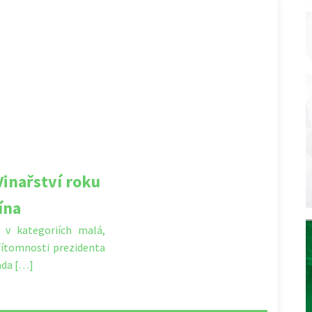
inařství roku
ína
ví v kategoriích malá,
přítomnosti prezidenta
ada […]