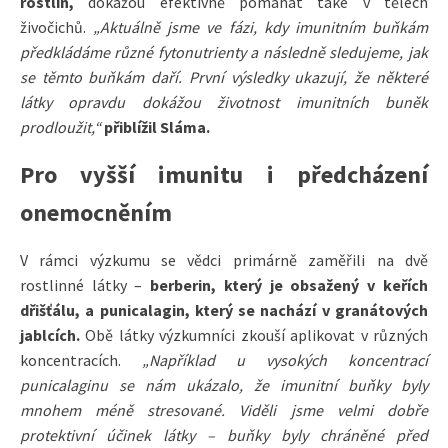
rostlin,
dokážou efektivně pomáhat také v tělech
živočichů.
„Aktuálně jsme ve fázi, kdy imunitním buňkám
předkládáme různé fytonutrienty a následně sledujeme, jak
se těmto buňkám daří. První výsledky ukazují, že některé
látky opravdu dokážou životnost imunitních buněk
prodloužit,“
přiblížil Sláma.
Pro vyšší imunitu i předcházení
onemocněním
V rámci výzkumu se vědci primárně zaměřili na dvě
rostlinné látky –
berberin, který je obsažený v keřích
dřišťálu, a punicalagin, který se nachází v granátových
jablcích.
Obě látky výzkumníci zkouší aplikovat v různých
koncentracích.
„Například u vysokých koncentrací
punicalaginu se nám ukázalo, že imunitní buňky byly
mnohem méně stresované. Viděli jsme velmi dobře
protektivní účinek látky – buňky byly chráněné před