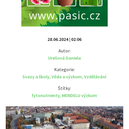
28.06.2024 | 02:06
Autor:
Urešová Daniela
Kategorie:
Svazy a školy
,
Věda a výzkum
,
Vzdělávání
Štítky:
fytonutrienty
,
MENDELU výzkum