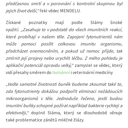
předčasnou smrtí a v porovnání s kontrolní skupinou byl
jejich život delší,“
řekl vědec MENDELU.
Získané poznatky mají podle Slámy široké
využití.
„Zasahuje to v podstatě do všech imunitních reakcí,
které probíhají v našem těle. Zapojení fytonutrientů nám
může pomoci posílit celkovou imunitu organismu,
předcházet onemocněním, a pokud už nemoc přijde, tak
zmírnit její projevy nebo urychlit léčbu. Z mého pohledu je
aplikační potenciál opravdu velký,“
zamyslel se vědec, který
vidí přesahy směrem do
humánní
i veterinární medicíny.
„Vedle samotné životnosti buněk budeme zkoumat také to,
zda fytonutrienty dokážou podpořit eliminaci nežádoucích
mikroorganismů v těle. Jednoduše řečeno, jestli budou
imunitní buňky schopné požírat například bakterie rychleji a
efektivněji,“
doplnil Sláma, který se dlouhodobě věnuje
také problematice zánětů mléčné žlázy.