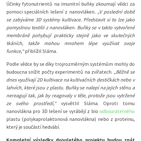
Účinky fytonutrientů na imunitní buňky zkoumají vědci za
pomoci speciálních lešení z nanovláken
. „V poslední době
se zabýváme 3D systémy kultivace. Představit si to lze jako
pomyslnou textilii z nanovláken. Buňky se v takto vytvořené
membráně pohybují prakticky stejně jako ve skutečných
tkáních, takže mohou mnohem lépe využívat svoje
funkce,“
přiblížil Sláma.
Podle vědce by se díky trojrozměrným systémům mohly do
budoucna snížit počty experimentů na zvířatech.
„Běžně se
dnes využívají 2D kultivace na kultivačních destičkách nebo v
lahvích, které jsou z plastu. Buňky se nalepí na jejich stěnu a
nereagují tak, jak by reagovaly v těle, protože jsou vytržené
ze svého prostředí,“
vysvětlil Sláma. Oproti tomu
nanovlákna pro 3D lešení se vyrábějí z bio
odbouratelného
plastu (polykaprolaktonová nanovlákna) nebo z proteinu,
který je součástí hedvábí.
Kompletní výsledky dvouletého projektu budou znát