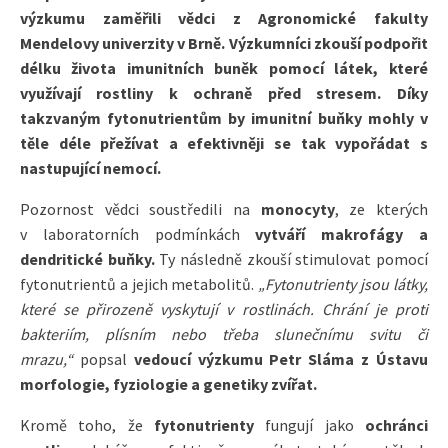
výzkumu zaměřili vědci z Agronomické fakulty
Mendelovy univerzity v Brně. Výzkumníci zkouší podpořit
délku života imunitních buněk pomocí látek, které
využívají rostliny k ochraně před stresem. Díky
takzvaným fytonutrientům by imunitní buňky mohly v
těle déle přežívat a efektivněji se tak vypořádat s
nastupující nemocí.
Pozornost vědci soustředili na
monocyty
, ze kterých
v laboratorních podmínkách
vytváří makrofágy a
dendritické buňky.
Ty následně zkouší stimulovat pomocí
fytonutrientů a jejich metabolitů.
„Fytonutrienty jsou látky,
které se přirozeně vyskytují v rostlinách. Chrání je proti
bakteriím, plísním nebo třeba slunečnímu svitu či
mrazu,“
popsal
vedoucí výzkumu Petr Sláma z Ústavu
morfologie, fyziologie a genetiky zvířat.
Kromě toho, že
fytonutrienty
fungují jako
ochránci