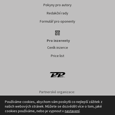
Pokyny pro autory
Redakční rady
Formulář pro oponenty
Pro inzerenty
Ceník inzerce
Price list
Partnerské organizace:
AK ČR
ZS ČR
ASZ ČR
SMA ČR
SDZT
Používáme cookies, abychom vám poskytli co nejlepší zážitek z
našich webových stránek. Můžete se dozvědět více o tom, jaké
Nastavení cookies
GDPR
Facebook
Kontakt
cookies používáme, nebo je vypnout v
nastavení
.