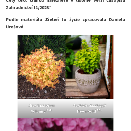
Zahradnictví 11/2023
.*
Podle materiálu
Zieleń
to życie zpracovala Daniela
Urešová
Acer truncatum
Berberis thunbergii
PBR
PBR
Volcano
Neon Gold