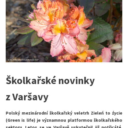
Školkařské novinky
z Varšavy
Polský mezinárodní školkařský veletrh Zieleń to źycie
(Green is life) je významnou
platformou školkařského
sektoru. Letos se ve Varšavě uskutečnil již potřicáté.