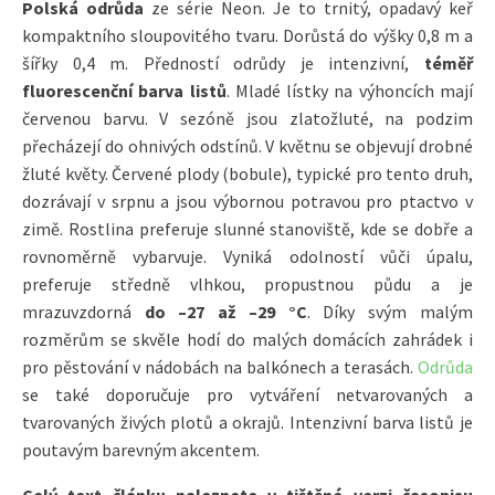
Polská odrůda
ze série Neon. Je to trnitý, opadavý keř
kompaktního sloupovitého tvaru. Dorůstá do výšky 0,8 m a
šířky 0,4 m. Předností odrůdy je intenzivní,
téměř
fluorescenční barva listů
. Mladé lístky na výhoncích mají
červenou barvu. V sezóně jsou zlatožluté, na podzim
přecházejí do ohnivých odstínů. V květnu se objevují drobné
žluté květy. Červené plody (bobule), typické pro tento druh,
dozrávají v srpnu a jsou výbornou potravou pro ptactvo v
zimě. Rostlina preferuje slunné stanoviště, kde se dobře a
rovnoměrně vybarvuje. Vyniká odolností vůči úpalu,
preferuje středně vlhkou, propustnou půdu a je
mrazuvzdorná
do –27 až –29 °C
. Díky svým malým
rozměrům se skvěle hodí do malých domácích zahrádek i
pro pěstování v nádobách na balkónech a terasách.
Odrůda
se také doporučuje pro vytváření netvarovaných a
tvarovaných živých plotů a okrajů. Intenzivní barva listů je
poutavým barevným akcentem.
Celý text článku naleznete v tištěné verzi časopisu