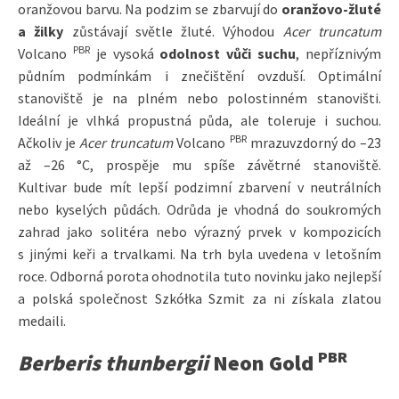
oranžovou barvu. Na podzim se zbarvují do
oranžovo-žluté
a žilky
zůstávají světle žluté. Výhodou
Acer truncatum
PBR
Volcano
je vysoká
odolnost vůči suchu
, nepříznivým
půdním podmínkám i znečištění ovzduší. Optimální
stanoviště je na plném nebo polostinném stanovišti.
Ideální je vlhká propustná půda, ale toleruje i suchou.
PBR
Ačkoliv je
Acer truncatum
Volcano
mrazuvzdorný do –23
až –26 °C, prospěje mu spíše závětrné stanoviště.
Kultivar bude mít lepší podzimní zbarvení v neutrálních
nebo kyselých půdách. Odrůda je vhodná do soukromých
zahrad jako solitéra nebo výrazný prvek v kompozicích
s jinými keři a trvalkami. Na trh byla uvedena v letošním
roce. Odborná porota ohodnotila tuto novinku jako nejlepší
a polská společnost Szkółka Szmit za ni získala zlatou
medaili.
PBR
Berberis thunbergii
Neon Gold