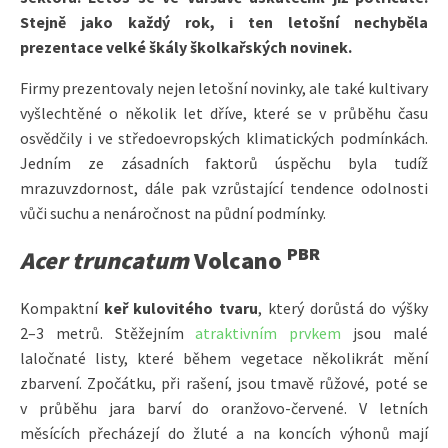
Stejně jako každý rok, i ten letošní nechyběla
prezentace velké škály školkařských novinek.
Firmy prezentovaly nejen letošní novinky, ale také kultivary
vyšlechtěné o několik let dříve, které se v průběhu času
osvědčily i ve středoevropských klimatických podmínkách.
Jedním ze zásadních faktorů úspěchu byla tudíž
mrazuvzdornost, dále pak vzrůstající tendence odolnosti
vůči suchu a nenáročnost na půdní podmínky.
PBR
Acer truncatum
Volcano
Kompaktní
keř kulovitého tvaru
, který dorůstá do výšky
2­­­­–3 metrů. Stěžejním
atraktivním prvkem
jsou malé
laločnaté listy, které během vegetace několikrát mění
zbarvení. Zpočátku, při rašení, jsou tmavě růžové, poté se
v průběhu jara barví do oranžovo-červené. V letních
měsících přecházejí do žluté a na koncích výhonů mají