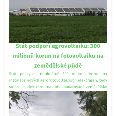
12.12.2025 | 20:46
Stát podpoří agrovoltaiku: 300
milionů korun na fotovoltaiku na
zemědělské půdě
Stát poskytne minimálně 300 milionů korun na
instalace nových agrofotovoltaických elektráren, tedy
solárních elektráren na obhospodařované zemědělské
půdě. Ministerstvo životního […]
Kategorie:
Dotace
,
Ekologie
,
Klima
,
Příroda
,
Zahradnictví
,
Životní
prostředí