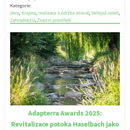
Kategorie:
akce
,
Krajina
,
realizace a údržba zeleně
,
Veřejná zeleň
,
Zahradnictví
,
Životní prostředí
19.12.2025 | 12:30
Adapterra Awards 2025:
Revitalizace potoka Haselbach jako