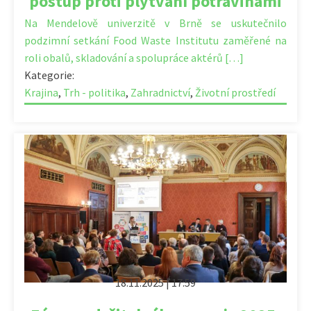
postup proti plýtvání potravinami
Na Mendelově univerzitě v Brně se uskutečnilo
podzimní setkání Food Waste Institutu zaměřené na
roli obalů, skladování a spolupráce aktérů […]
Kategorie:
Krajina
,
Trh - politika
,
Zahradnictví
,
Životní prostředí
18.11.2025 | 17:59