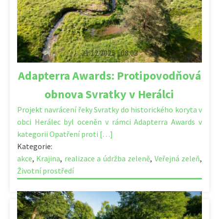
21.12.2025 | 08:03
Adapterra Awards: Protipovodňová
obnova Svratky v Herálci
Projekt navrácení řeky Svratky do historického koryta v
obci Herálec byl oceněn v rámci Adapterra Awards v
kategorii Opatření proti […]
Kategorie:
akce
,
Krajina
,
realizace a údržba zeleně
,
Veřejná zeleň
,
Životní prostředí