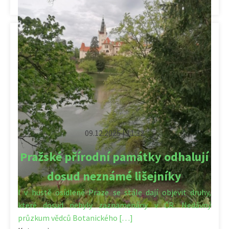
09.12.2025 | 11:32
Pražské přírodní památky odhalují
dosud neznámé lišejníky
I v hustě osídlené Praze se stále dají objevit druhy,
které dosud nebyly zaznamenány v ČR. Nedávný
průzkum vědců Botanického […]