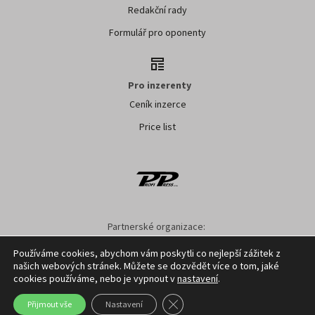
Redakční rady
Formulář pro oponenty
Pro inzerenty
Ceník inzerce
Price list
Partnerské organizace:
AK ČR
ZS ČR
ASZ ČR
SMA ČR
SDZT
Používáme cookies, abychom vám poskytli co nejlepší zážitek z
našich webových stránek. Můžete se dozvědět více o tom, jaké
Nastavení cookies
GDPR
Facebook
Kontakt
cookies používáme, nebo je vypnout v
nastavení
.
Zavřít cookie lištu GDPR
Přijmout vše
Nastavení
Copyright ©
2026
Profi Press s.r.o.