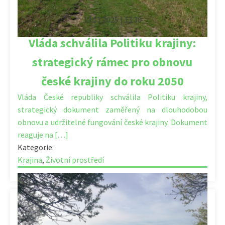
13.11.2025 | 13:30
Vláda schválila Politiku krajiny:
strategický rámec pro obnovu
české krajiny do roku 2050
Vláda České republiky schválila Politiku krajiny,
strategický dokument zaměřený na dlouhodobou
obnovu a udržitelné fungování české krajiny. Dokument
reaguje na […]
Kategorie:
Krajina
,
Životní prostředí