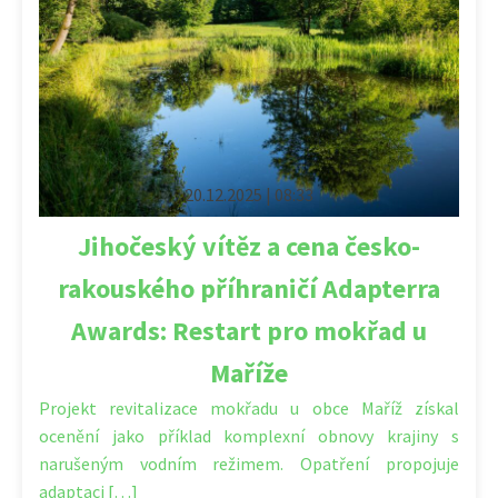
20.12.2025 | 08:33
Jihočeský vítěz a cena česko-
rakouského příhraničí Adapterra
Awards: Restart pro mokřad u
Maříže
Projekt revitalizace mokřadu u obce Maříž získal
ocenění jako příklad komplexní obnovy krajiny s
narušeným vodním režimem. Opatření propojuje
adaptaci […]