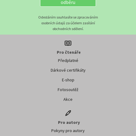
odběru
Odesláním souhlasíte se zpracováním
osobních údajů za účelem zasílání
obchodních sdělení.
Pro čtenáře
Předplatné
Dárkové certifikáty
E-shop
Fotosoutěž
Akce
Pro autory
Pokyny pro autory