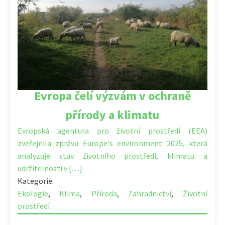
04.11.2025 | 12:49
Evropa čelí výzvám v ochraně
přírody a klimatu
Evropská agentura pro životní prostředí (EEA)
zveřejnila zprávu Europe's environment 2025, která
analyzuje stav životního prostředí, klimatu a
udržitelnosti v […]
Kategorie:
Ekologie
,
Klima
,
Příroda
,
Zahradnictví
,
Životní
prostředí