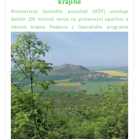
krajině
Ministerstvo životního prostředí (MŽP) uvolňuje
dalších 200 milionů korun na protierozní opatření a
obnovu krajiny. Podpora z Operačního programu
Životní […]
Kategorie:
Dotace
,
Ekologie
,
Klima
,
Krajina
,
Příroda
,
Půda
,
Vodní
hospodářství
,
Zahradnictví
,
Životní prostředí