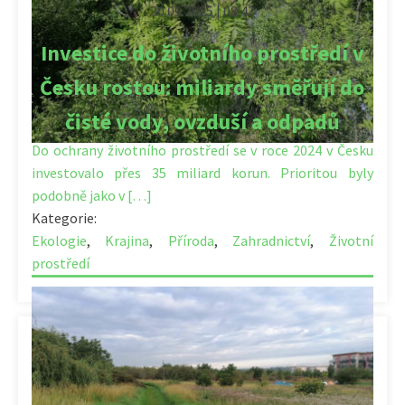
30.09.2025 | 08:43
Investice do životního prostředí v
Česku rostou: miliardy směřují do
čisté vody, ovzduší a odpadů
Do ochrany životního prostředí se v roce 2024 v Česku
investovalo přes 35 miliard korun. Prioritou byly
podobně jako v […]
Kategorie:
Ekologie
,
Krajina
,
Příroda
,
Zahradnictví
,
Životní
prostředí