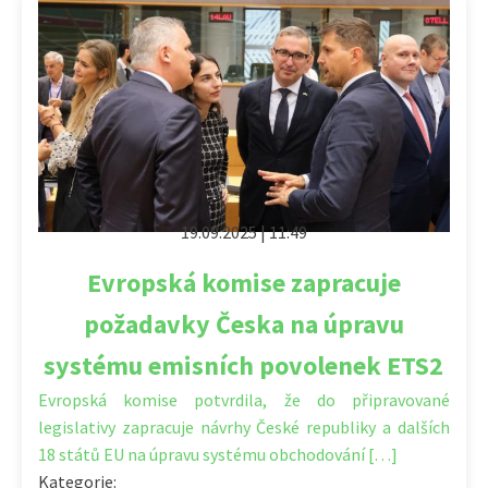
19.09.2025 | 11:49
Evropská komise zapracuje
požadavky Česka na úpravu
systému emisních povolenek ETS2
Evropská komise potvrdila, že do připravované
legislativy zapracuje návrhy České republiky a dalších
18 států EU na úpravu systému obchodování […]
Kategorie: