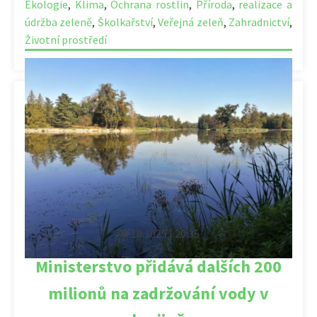
Ekologie
,
Klima
,
Ochrana rostlin
,
Příroda
,
realizace a
údržba zeleně
,
Školkařství
,
Veřejná zeleň
,
Zahradnictví
,
Životní prostředí
08.10.2025 | 20:35
Ministerstvo přidává dalších 200
milionů na zadržování vody v