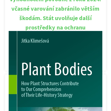
včasné varování zabránilo větším
škodám. Stát uvolňuje další
prostředky na ochranu
Zářijová povodeň z roku 2024 způsobila škody téměř za
70 miliard korun a patří mezi tři nejhorší v historii
Česka. […]
Kategorie:
Krajina
,
Trh - politika
,
Zahradnictví
,
Životní prostředí