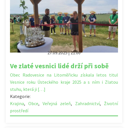
27.09.2025 | 21:00
Ve zlaté vesnici lidé drží při sobě
Obec Radovesice na Litoměřicku získala letos titul
Vesnice roku Ústeckého kraje 2025 a s ním i Zlatou
stuhu, která ji […]
Kategorie:
Krajina
,
Obce
,
Veřejná zeleň
,
Zahradnictví
,
Životní
prostředí