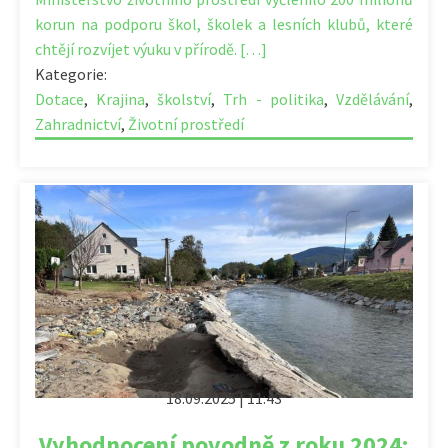
korun na podporu škol, školek a lesních klubů, které
chtějí rozvíjet výuku v přírodě. […]
Kategorie:
Dotace
,
Krajina
,
školství
,
Trh - politika
,
Vzdělávání
,
Zahradnictví
,
Životní prostředí
18.09.2025 | 11:43
Vyhodnocení povodně z roku 2024: