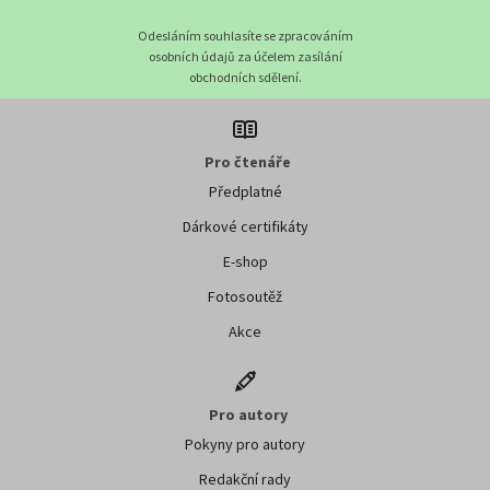
Odesláním souhlasíte se zpracováním
osobních údajů za účelem zasílání
obchodních sdělení.
Pro čtenáře
Předplatné
Dárkové certifikáty
E-shop
Fotosoutěž
Akce
Pro autory
Pokyny pro autory
Redakční rady