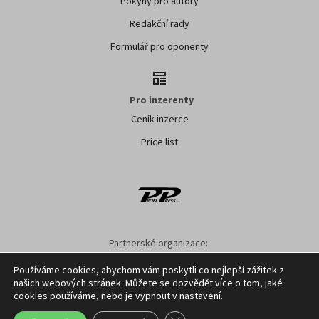
Pokyny pro autory
Redakční rady
Formulář pro oponenty
Pro inzerenty
Ceník inzerce
Price list
Partnerské organizace:
AK ČR
ZS ČR
ASZ ČR
SMA ČR
SDZT
Používáme cookies, abychom vám poskytli co nejlepší zážitek z
našich webových stránek. Můžete se dozvědět více o tom, jaké
Nastavení cookies
GDPR
Facebook
Kontakt
cookies používáme, nebo je vypnout v
nastavení
.