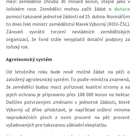
mezi zemědělce zhruba 30 miliard korun, stejně jako v
loňském roce. Zemědělci mohou začít žádat o
dotace
pomocí takzvané jednotné žádosti od 15. dubna. Novinářům
to dnes řekl ministr zemědělství Marek Výborný (KDU-ČSL).
Zároveň vyvrátil tvrzení nevládních zemědělských
organizací, že fond stále nevyplatil dotační podpory za
loňský rok.
Agrolesnický systém
Od letošního roku bude nově možné žádat na péči o
založený agrolesnický systém. To podle ministra znamená,
že zemědělci budou moct pořizovat kvalitní stromy a na
jejich ochranu je připraveno přes 108 000 korun na hektar.
Dalšími potvrzenými změnami v jednotné žádosti, které
Výborný už dříve představil, je například snížení minima
neprodukčních ploch z osmi procent na pět procent
vyžadovaných pro takzvanou základní ekoplatbu.