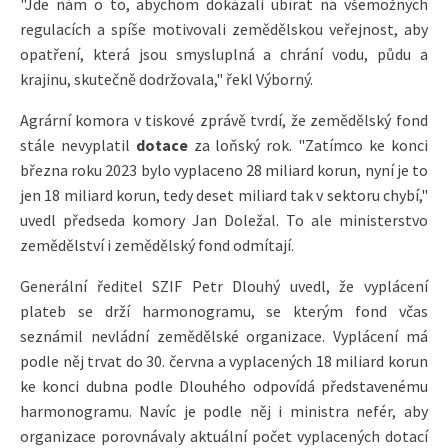
"Jde nám o to, abychom dokázali ubírat na všemožných
regulacích a spíše motivovali zemědělskou veřejnost, aby
opatření, která jsou smysluplná a chrání vodu, půdu a
krajinu, skutečně dodržovala," řekl Výborný.
Agrární komora v tiskové zprávě tvrdí, že zemědělský fond
stále nevyplatil
dotace
za loňský rok. "Zatímco ke konci
března roku 2023 bylo vyplaceno 28 miliard korun, nyní je to
jen 18 miliard korun, tedy deset miliard tak v sektoru chybí,"
uvedl předseda komory Jan Doležal. To ale ministerstvo
zemědělství i zemědělský fond odmítají.
Generální ředitel SZIF Petr Dlouhý uvedl, že vyplácení
plateb se drží harmonogramu, se kterým fond včas
seznámil nevládní zemědělské organizace. Vyplácení má
podle něj trvat do 30. června a vyplacených 18 miliard korun
ke konci dubna podle Dlouhého odpovídá představenému
harmonogramu. Navíc je podle něj i ministra nefér, aby
organizace porovnávaly aktuální počet vyplacených dotací