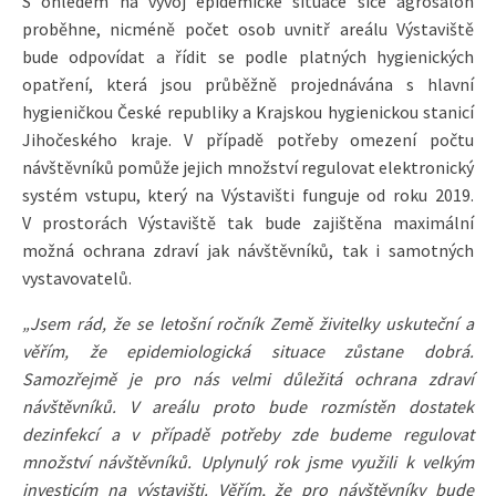
S ohledem na vývoj epidemické situace sice agrosalon
proběhne, nicméně počet osob uvnitř areálu Výstaviště
bude odpovídat a řídit se podle platných hygienických
opatření, která jsou průběžně projednávána s hlavní
hygieničkou České republiky a Krajskou hygienickou stanicí
Jihočeského kraje. V případě potřeby omezení počtu
návštěvníků pomůže jejich množství regulovat elektronický
systém vstupu, který na Výstavišti funguje od roku 2019.
V prostorách Výstaviště tak bude zajištěna maximální
možná ochrana zdraví jak návštěvníků, tak i samotných
vystavovatelů.
„Jsem rád, že se letošní ročník Země živitelky uskuteční a
věřím, že epidemiologická situace zůstane dobrá.
Samozřejmě je pro nás velmi důležitá ochrana zdraví
návštěvníků. V areálu proto bude rozmístěn dostatek
dezinfekcí a v případě potřeby zde budeme regulovat
množství návštěvníků. Uplynulý rok jsme využili k velkým
investicím na výstavišti. Věřím, že pro návštěvníky bude