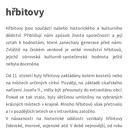
hřbitovy
Hřbitovy jsou součástí našeho historického a kulturního
dědictví. Přibližují nám způsob života společnosti a její
vztah k hodnotám, které zanechaly generace před námi.
Zvláště na českém venkově je velké množství hřbitovů,
jejichž obrovská kulturně-společenská hodnota ještě
nebyla doceněna.
Od 11. století byly hřbitovy zakládány kolem kostelů nebo
na místech určených církví. Později, na základě císařského
nařízení Josefa II., měly být přesunuty do extravilánu obcí.
Pokud se tak stalo, byly většinou umístěny na vybraných
krásných místech v krajině. Mnoho hřbitovů však přetrvalo
a i v pozdějších letech se v intravilánu založilo.
V návaznosti na historické události vznikaly hřbitovy
židovské, morové, vojenské atd. V době nejnovější, od roku