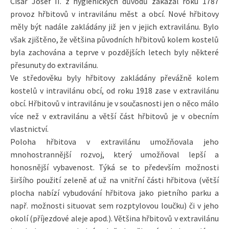
Císař Josef II. z hygienických důvodů zakázal roku 1787
provoz hřbitovů v intravilánu měst a obcí. Nové hřbitovy
měly být nadále zakládány již jen v jejich extravilánu. Bylo
však zjištěno, že většina původních hřbitovů kolem kostelů
byla zachována a teprve v pozdějších letech byly některé
přesunuty do extravilánu.
Ve středověku byly hřbitovy zakládány převážně kolem
kostelů v intravilánu obcí, od roku 1918 zase v extravilánu
obcí. Hřbitovů v intravilánu je v současnosti jen o něco málo
více než v extravilánu a větší část hřbitovů je v obecním
vlastnictví.
Poloha hřbitova v extravilánu umožňovala jeho
mnohostrannější rozvoj, který umožňoval lepší a
honosnější vybavenost. Týká se to především možnosti
širšího použití zeleně ať už na vnitřní části hřbitova (větší
plocha nabízí vybudování hřbitova jako pietního parku a
např. možnosti situovat sem rozptylovou loučku) či v jeho
okolí (příjezdové aleje apod.). Většina hřbitovů v extravilánu