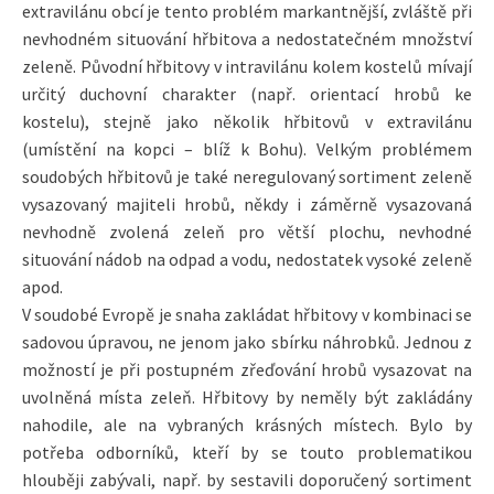
extravilánu obcí je tento problém markantnější, zvláště při
nevhodném situování hřbitova a nedostatečném množství
zeleně. Původní hřbitovy v intravilánu kolem kostelů mívají
určitý duchovní charakter (např. orientací hrobů ke
kostelu), stejně jako několik hřbitovů v extravilánu
(umístění na kopci – blíž k Bohu). Velkým problémem
soudobých hřbitovů je také neregulovaný sortiment zeleně
vysazovaný majiteli hrobů, někdy i záměrně vysazovaná
nevhodně zvolená zeleň pro větší plochu, nevhodné
situování nádob na odpad a vodu, nedostatek vysoké zeleně
apod.
V soudobé Evropě je snaha zakládat hřbitovy v kombinaci se
sadovou úpravou, ne jenom jako sbírku náhrobků. Jednou z
možností je při postupném zřeďování hrobů vysazovat na
uvolněná místa zeleň. Hřbitovy by neměly být zakládány
nahodile, ale na vybraných krásných místech. Bylo by
potřeba odborníků, kteří by se touto problematikou
hlouběji zabývali, např. by sestavili doporučený sortiment