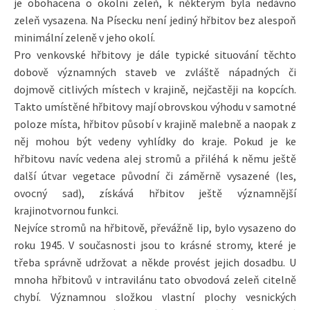
je obohacena o okolní zeleň, k některým byla nedávno
zeleň vysazena. Na Písecku není jediný hřbitov bez alespoň
minimální zeleně v jeho okolí.
Pro venkovské hřbitovy je dále typické situování těchto
dobově významných staveb ve zvláště nápadných či
dojmově citlivých místech v krajině, nejčastěji na kopcích.
Takto umístěné hřbitovy mají obrovskou výhodu v samotné
poloze místa, hřbitov působí v krajině malebně a naopak z
něj mohou být vedeny vyhlídky do kraje. Pokud je ke
hřbitovu navíc vedena alej stromů a přiléhá k němu ještě
další útvar vegetace původní či záměrně vysazené (les,
ovocný sad), získává hřbitov ještě významnější
krajinotvornou funkci.
Nejvíce stromů na hřbitově, převážně lip, bylo vysazeno do
roku 1945. V současnosti jsou to krásné stromy, které je
třeba správně udržovat a někde provést jejich dosadbu. U
mnoha hřbitovů v intravilánu tato obvodová zeleň citelně
chybí. Významnou složkou vlastní plochy vesnických