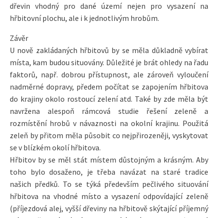
dřevin vhodný pro dané území nejen pro vysazení na
hřbitovní plochu, ale i k jednotlivým hrobům.
Závěr
U nově zakládaných hřbitovů by se měla důkladně vybírat
místa, kam budou situovány. Důležité je brát ohledy na řadu
faktorů, např. dobrou přístupnost, ale zároveň vyloučení
nadměrné dopravy, předem počítat se zapojením hřbitova
do krajiny okolo rostoucí zelení atd. Také by zde měla být
navržena alespoň rámcová studie řešení zeleně a
rozmístění hrobů v návaznosti na okolní krajinu. Použitá
zeleň by přitom měla působit co nejpřirozeněji, vyskytovat
se v blízkém okolí hřbitova.
Hřbitov by se měl stát místem důstojným a krásným. Aby
toho bylo dosaženo, je třeba navázat na staré tradice
našich předků. To se týká především pečlivého situování
hřbitova na vhodné místo a vysazení odpovídající zeleně
(příjezdová alej, vyšší dřeviny na hřbitově skýtající příjemný