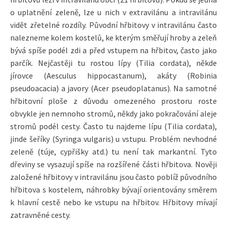
o uplatnění zeleně, lze u nich v extravilánu a intravilánu
vidět zřetelné rozdíly. Původní hřbitovy v intravilánu často
nalezneme kolem kostelů, ke kterým směřují hroby a zeleň
bývá spíše podél zdi a před vstupem na hřbitov, často jako
parčík. Nejčastěji tu rostou lípy (Tilia cordata), někde
jírovce (Aesculus hippocastanum), akáty (Robinia
pseudoacacia) a javory (Acer pseudoplatanus). Na samotné
hřbitovní ploše z důvodu omezeného prostoru roste
obvykle jen nemnoho stromů, někdy jako pokračování aleje
stromů podél cesty. Často tu najdeme lípu (Tilia cordata),
jinde šeříky (Syringa vulgaris) u vstupu. Problém nevhodné
zeleně (túje, cypřišky atd.) tu není tak markantní. Tyto
dřeviny se vysazují spíše na rozšířené části hřbitova. Nověji
založené hřbitovy v intravilánu jsou často poblíž původního
hřbitova s kostelem, náhrobky bývají orientovány směrem
k hlavní cestě nebo ke vstupu na hřbitov. Hřbitovy mívají
zatravněné cesty.