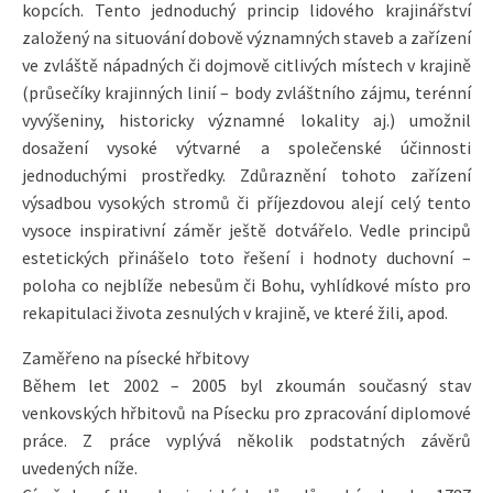
kopcích. Tento jednoduchý princip lidového krajinářství
založený na situování dobově významných staveb a zařízení
ve zvláště nápadných či dojmově citlivých místech v krajině
(průsečíky krajinných linií – body zvláštního zájmu, terénní
vyvýšeniny, historicky významné lokality aj.) umožnil
dosažení vysoké výtvarné a společenské účinnosti
jednoduchými prostředky. Zdůraznění tohoto zařízení
výsadbou vysokých stromů či příjezdovou alejí celý tento
vysoce inspirativní záměr ještě dotvářelo. Vedle principů
estetických přinášelo toto řešení i hodnoty duchovní –
poloha co nejblíže nebesům či Bohu, vyhlídkové místo pro
rekapitulaci života zesnulých v krajině, ve které žili, apod.
Zaměřeno na písecké hřbitovy
Během let 2002 – 2005 byl zkoumán současný stav
venkovských hřbitovů na Písecku pro zpracování diplomové
práce. Z práce vyplývá několik podstatných závěrů
uvedených níže.