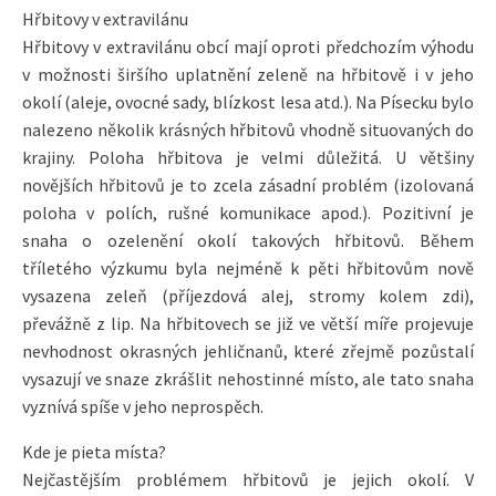
Hřbitovy v extravilánu
Hřbitovy v extravilánu obcí mají oproti předchozím výhodu
v možnosti širšího uplatnění zeleně na hřbitově i v jeho
okolí (aleje, ovocné sady, blízkost lesa atd.). Na Písecku bylo
nalezeno několik krásných hřbitovů vhodně situovaných do
krajiny. Poloha hřbitova je velmi důležitá. U většiny
novějších hřbitovů je to zcela zásadní problém (izolovaná
poloha v polích, rušné komunikace apod.). Pozitivní je
snaha o ozelenění okolí takových hřbitovů. Během
tříletého výzkumu byla nejméně k pěti hřbitovům nově
vysazena zeleň (příjezdová alej, stromy kolem zdi),
převážně z lip. Na hřbitovech se již ve větší míře projevuje
nevhodnost okrasných jehličnanů, které zřejmě pozůstalí
vysazují ve snaze zkrášlit nehostinné místo, ale tato snaha
vyznívá spíše v jeho neprospěch.
Kde je pieta místa?
Nejčastějším problémem hřbitovů je jejich okolí. V