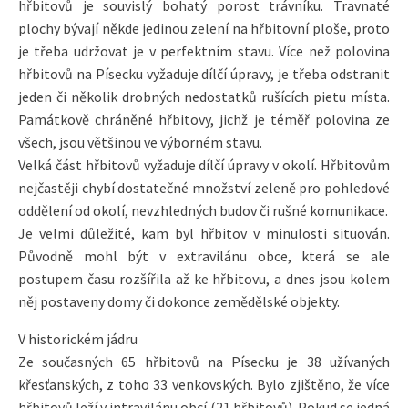
hřbitovů je souvislý bohatý porost trávníku. Travnaté
plochy bývají někde jedinou zelení na hřbitovní ploše, proto
je třeba udržovat je v perfektním stavu. Více než polovina
hřbitovů na Písecku vyžaduje dílčí úpravy, je třeba odstranit
jeden či několik drobných nedostatků rušících pietu místa.
Památkově chráněné hřbitovy, jichž je téměř polovina ze
všech, jsou většinou ve výborném stavu.
Velká část hřbitovů vyžaduje dílčí úpravy v okolí. Hřbitovům
nejčastěji chybí dostatečné množství zeleně pro pohledové
oddělení od okolí, nevzhledných budov či rušné komunikace.
Je velmi důležité, kam byl hřbitov v minulosti situován.
Původně mohl být v extravilánu obce, která se ale
postupem času rozšířila až ke hřbitovu, a dnes jsou kolem
něj postaveny domy či dokonce zemědělské objekty.
V historickém jádru
Ze současných 65 hřbitovů na Písecku je 38 užívaných
křesťanských, z toho 33 venkovských. Bylo zjištěno, že více
hřbitovů leží v intravilánu obcí (21 hřbitovů). Pokud se jedná