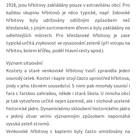
1918, jsou hřbitovy zakládány pouze v extravilánu obcí. Pro
každou skupinu hřbitovů je něco typické, např. židovské
hřbitovy byly udržovány odlišným způsobem než
křesťanské, s jiným sortimentem dřevin a byly zakládány na
odlehlejších místech. Pro křesťanské hřbitovy je zase
typická určitá zvykovost ve vysazování zeleně (při vstupu na
hřbitov, kolem křížku, podél hlavní cesty apod.).
Význam situování
Kostely a staré venkovské hřbitovy tvoří zpravidla jeden
sourodý celek. Kostel i kaple stojí často uprostřed hřbitova,
jindy v jeho těsném sousedství. S nimi pak mnohdy souvisí i
fara s farskou zahradou, někde i stará škola. U mnoha obcí
je tak vytvořeno určité nejen územně, ale i slohově ucelené
historické jádro. Dynamickému skloubení historického jádra
v jediný útvar velmi významným způsobem napomáhá
vysoká zeleň stromů.
Venkovské hřbitovy s kaplemi byly často umisťovány na