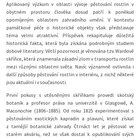
Aplikovaný výzkum v oblasti vývoje pěstování rostlin v
obytném prostoru člověka dosud patří k poněkud
opomíjeným oblastem zahradního umění. V kontextu
památkové péče o historické objekty však představuje
téma velmi atraktivní. Příspěvek rekapituluje důležitá
historická fakta, která byla získána podrobným studiem
dobové literatury. Větší pozornost je věnována tzv. Wardově
skříňce, která znamenala zásadní zlom v transportu rostlin
mezi různými oblastmi světa. Navíc významně ovlivnila i
další způsoby pěstování rostlin v interiéru, z nichž některé
jsou aktuální i v současnosti.
První pokusy s utěsněnými skříňkami provedl skotský
botanik a profesor práva na univerzitě v Glasgowě, A.
Maconochie (1806–1885). Od roku 1825 experimentoval s
pěstováním exotických kapradin a plavuní, které získal
z tamější botanické zahrady. Čtrnáct let je pěstoval ve
starém akváriu, než se však dostal k opublikování svých