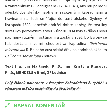
a zahradníkem G. Loddigesem (1784–1846), aby mu pomohl
odeslat dvě skříňky naplněné zasazenými kapradinami a
travinami na lodi směřující do australského Sydney. V
listopadu 1833 konečně obdržel dobré zprávy, že rostliny
dorazily v perfektním stavu. V únoru 1834 byly skříňky znovu
naplněny různými rostlinami a zaslány zpět. Do Evropy se
tak dostala i velmi choulostivá kapradina
Gleichenia
microphylla
R. Br. nebo australská dřevina podobná akáciím
Callicoma serratifolia
Andrews.
Text
Ing. Jiří Martinek, Ph.D.,
Ing. Kristýna Klasová,
Ph.D.,
MENDELU v Brně,
ZF Lednice
Celý článek naleznete v časopise Zahradnictví č. 8/2021 s
tématem měsíce Květinářství a školkařství.*
NAPSAT KOMENTÁŘ