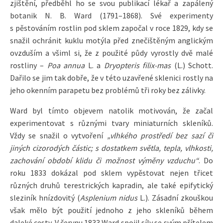
zjištění, předběhl ho se svou publikací lékař a zapálený
botanik N. B. Ward (1791–1868). Své experimenty
s pěstováním rostlin pod sklem započal v roce 1829, kdy se
snažil ochránit kuklu motýla před znečištěným anglickým
ovzduším a všiml si, že z použité půdy vyrostly dvě malé
rostliny –
Poa annua
L. a
Dryopteris filix-mas
(L.) Schott.
Dařilo se jim tak dobře, že v této uzavřené sklenici rostly na
jeho okenním parapetu bez problémů tři roky bez zálivky.
Ward byl tímto objevem natolik motivován, že začal
experimentovat s různými tvary miniaturních skleníků.
Vždy se snažil o vytvoření
„vlhkého prostředí bez sazí či
jiných cizorodých částic; s dostatkem světla, tepla, vlhkosti,
zachování období klidu či možnost výměny vzduchu“
. Do
roku 1833 dokázal pod sklem vypěstovat nejen třicet
různých druhů terestrických kapradin, ale také epifytický
sleziník hnízdovitý (
Asplenium nidus
L.). Zásadní zkouškou
však mělo být použití jednoho z jeho skleníků během
daleké cesty. V červnu 1833 Ward spojil síly se svým přítelem