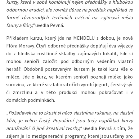
kurzy, které v sobě kombinují nejen přednášky s hlubokou
odbornou erudicí, ale rovněž důraz na prožitek například ve
formě různorodých terénních cvičení na zajímavá místa
fauny a flóry,"
uvedla Pevná.
Příkladem kurzu, který jde na MENDELU s dobou, je nově
Flóra Moravy. Čtyři odborné přednášky doplňují dva výjezdy
do z hlediska rostlinné skladby zajímavých lokalit, kde si
mohou senioři založit pod odborným vedením vlastní
herbář. Obdobně postaveným kurzem je také kurz Vše o
mléce. Jde o kurz, ve kterém senioři poznají mléko jako
surovinu, ze které si v laboratořích vyrobí jogurt, čerstvý sýr
či zmrzlinu a v této produkci mohou pokračovat i v
domácích podmínkách.
„Požadavek na to zkusit si něco vlastníma rukama, na vlastní
kůži, je velice častý. Populární jsou tedy například kurzy
aranžování či jiné kreativní tvorby,"
uvedla Pevná s tím, že
zájem je i o mezigenerační programy, které jsou určeny pro