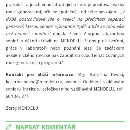
prarodiče a jejich vnoučata. Jejich cílem je posilovat vazby
mezi generacemi, učit se společně i od sebe navzájem.
„V
době postcovidové jde o reakci na předchozí separaci
generací, kterou senioři významně trpěli a báli se toho více
než nemoci samotné,"
dodala Pevná. V srpnu tak mohou
senioři s dětmi strávit na MENDELU tři dny plné tvoření,
práce v laboratoři nebo poznání lesa. Se začátkem
akademického roku se pak zapojit do dvou tematizovaných
mezigeneračních programů.*
Kontakt pro bližší informace:
Mgr. Kateřina Pevná,
katerina.pevna@mendelu.cz, vedoucí Oddělení vzdělávání
seniorů Institutu celoživotního vzdělávání MENDELU, tel.:
604 343 377.
Zdroj: MENDELU
NAPSAT KOMENTÁŘ