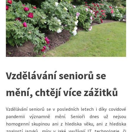
Vzdělávání seniorů se
mění, chtějí více zážitků
Vzdělávání seniorů se v posledních letech i díky covidové
pandemii významně mění. Senioři dnes už nejsou
homogenní skupinou ani z hlediska věku, ani z hlediska
znalostí jazyků, míry v jaké využívají IT technologie, či