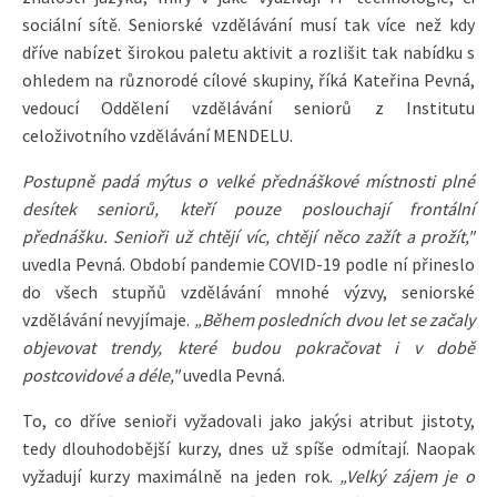
sociální sítě. Seniorské vzdělávání musí tak více než kdy
dříve nabízet širokou paletu aktivit a rozlišit tak nabídku s
ohledem na různorodé cílové skupiny, říká Kateřina Pevná,
vedoucí Oddělení vzdělávání seniorů z Institutu
celoživotního vzdělávání MENDELU.
Postupně padá mýtus o velké přednáškové místnosti plné
desítek seniorů, kteří pouze poslouchají frontální
přednášku. Senioři už chtějí víc, chtějí něco zažít a prožít,"
uvedla Pevná. Období pandemie COVID-19 podle ní přineslo
do všech stupňů vzdělávání mnohé výzvy, seniorské
vzdělávání nevyjímaje.
„Během posledních dvou let se začaly
objevovat trendy, které budou pokračovat i v době
postcovidové a déle,"
uvedla Pevná.
To, co dříve senioři vyžadovali jako jakýsi atribut jistoty,
tedy dlouhodobější kurzy, dnes už spíše odmítají. Naopak
vyžadují kurzy maximálně na jeden rok.
„Velký zájem je o