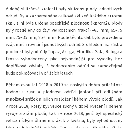
V době sklizňové zralosti byly sklizeny plody jednotlivých
odrůd. Byla zaznamenána celková sklizeň každého stromu
(kg), z ní byla určena specifická plodnost (kg/cm2), plody
byly rozděleny do čtyř velikostních frakcí (–65 mm, 65–75
mm, 75–85 mm, 85+ mm). Podle těchto dat bylo provedeno
vzájemné srovnání jednotlivých odrůd. S ohledem na růst a
plodnost byly odrůdy Topaz, Artiga, Flordika, Gala, Reluga a
Frosta vyhodnoceny jako nejvhodnější pro výsadby bez
doplňkové závlahy. S hodnocením odrůd se samozřejmě
bude pokračovat i v příštích letech.
Během dvou let 2018 a 2019 se naskytla dobrá příležitost
hodnotit růst a plodnost odrůd jabloní při odlišném
množství srážek a jejich rozložení během vývoje plodů. Jak
v roce 2018, který byl velice suchý v době kvetení i během
vývoje a zrání plodů, tak i v roce 2019, jenž byl specifický
velice nízkým úhrnem srážek v květnu, byly vyhodnoceny
jako nejplodnější odrůdy Topaz, Artiga, Flordika, Gala,