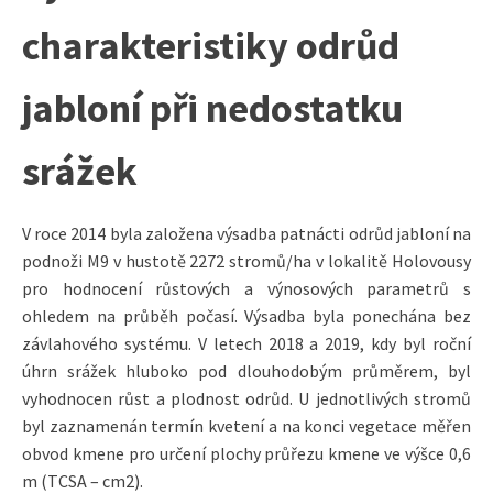
charakteristiky odrůd
jabloní při nedostatku
srážek
V roce 2014 byla založena výsadba patnácti odrůd jabloní na
podnoži M9 v hustotě 2272 stromů/ha v lokalitě Holovousy
pro hodnocení růstových a výnosových parametrů s
ohledem na průběh počasí. Výsadba byla ponechána bez
závlahového systému. V letech 2018 a 2019, kdy byl roční
úhrn srážek hluboko pod dlouhodobým průměrem, byl
vyhodnocen růst a plodnost odrůd. U jednotlivých stromů
byl zaznamenán termín kvetení a na konci vegetace měřen
obvod kmene pro určení plochy průřezu kmene ve výšce 0,6
m (TCSA – cm2).