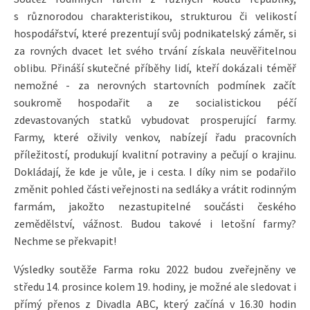
s různorodou charakteristikou, strukturou či velikostí
hospodářství, které prezentují svůj podnikatelský záměr, si
za rovných dvacet let svého trvání získala neuvěřitelnou
oblibu. Přináší skutečné příběhy lidí, kteří dokázali téměř
nemožné - za nerovných startovních podmínek začít
soukromě hospodařit a ze socialistickou péčí
zdevastovaných statků vybudovat prosperující farmy.
Farmy, které oživily venkov, nabízejí řadu pracovních
příležitostí, produkují kvalitní potraviny a pečují o krajinu.
Dokládají, že kde je vůle, je i cesta. I díky nim se podařilo
změnit pohled části veřejnosti na sedláky a vrátit rodinným
farmám, jakožto nezastupitelné součásti českého
zemědělství, vážnost. Budou takové i letošní farmy?
Nechme se překvapit!
Výsledky soutěže Farma roku 2022 budou zveřejněny ve
středu 14. prosince kolem 19. hodiny, je možné ale sledovat i
přímý přenos z Divadla ABC, který začíná v 16.30 hodin