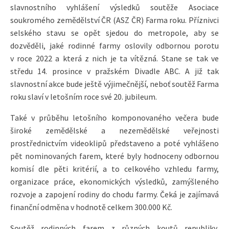
slavnostního vyhlášení výsledků soutěže Asociace
soukromého zemědělství ČR (ASZ ČR) Farma roku. Příznivci
selského stavu se opět sjedou do metropole, aby se
dozvěděli, jaké rodinné farmy oslovily odbornou porotu
v roce 2022 a která z nich je ta vítězná. Stane se tak ve
středu 14. prosince v pražském Divadle ABC. A již tak
slavnostní akce bude ještě výjimečnější, neboť soutěž Farma
roku slaví v letošním roce své 20. jubileum.
Také v průběhu letošního komponovaného večera bude
široké zemědělské a nezemědělské veřejnosti
prostřednictvím videoklipů představeno a poté vyhlášeno
pět nominovaných farem, které byly hodnoceny odbornou
komisí dle pěti kritérií, a to celkového vzhledu farmy,
organizace práce, ekonomických výsledků, zamýšleného
rozvoje a zapojení rodiny do chodu farmy. Čeká je zajímavá
finanční odměna v hodnotě celkem 300.000 Kč.
Soutěž rodinných farem z různých koutů republiky,