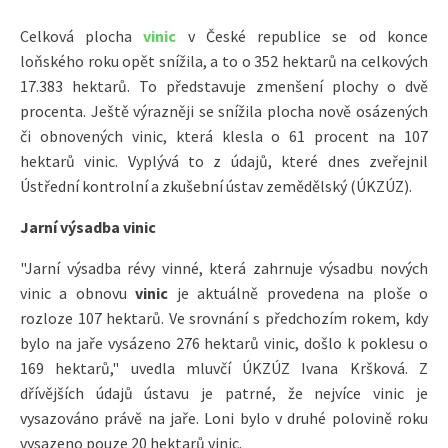
Celková plocha
vinic
v České republice se od konce
loňského roku opět snížila, a to o 352 hektarů na celkových
17.383 hektarů. To představuje zmenšení plochy o dvě
procenta. Ještě výrazněji se snížila plocha nově osázených
či obnovených vinic, která klesla o 61 procent na 107
hektarů vinic. Vyplývá to z údajů, které dnes zveřejnil
Ústřední kontrolní a zkušební ústav zemědělský (ÚKZÚZ).
Jarní výsadba vinic
"Jarní výsadba révy vinné, která zahrnuje výsadbu nových
vinic a obnovu
vinic
je aktuálně provedena na ploše o
rozloze 107 hektarů. Ve srovnání s předchozím rokem, kdy
bylo na jaře vysázeno 276 hektarů vinic, došlo k poklesu o
169 hektarů," uvedla mluvčí ÚKZÚZ Ivana Kršková. Z
dřívějších údajů ústavu je patrné, že nejvíce vinic je
vysazováno právě na jaře. Loni bylo v druhé polovině roku
vysazeno pouze 20 hektarů vinic.