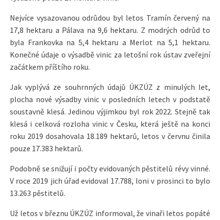
Nejvíce vysazovanou odrůdou byl letos Tramín červený na
17,8 hektaru a Pálava na 9,6 hektaru. Z modrých odrůd to
byla Frankovka na 5,4 hektaru a Merlot na 5,1 hektaru.
Konečné údaje o výsadbě vinic za letošní rok ústav zveřejní
začátkem příštího roku.
Jak vyplývá ze souhrnných údajů ÚKZÚZ z minulých let,
plocha nové výsadby vinic v posledních letech v podstatě
soustavně klesá. Jedinou výjimkou byl rok 2022. Stejně tak
klesá i celková rozloha vinic v Česku, která ještě na konci
roku 2019 dosahovala 18.189 hektarů, letos v červnu činila
pouze 17.383 hektarů.
Podobně se snižují i počty evidovaných pěstitelů révy vinné.
V roce 2019 jich úřad evidoval 17.788, loni v prosinci to bylo
13.263 pěstitelů.
Už letos v březnu ÚKZÚZ informoval, že vinaři letos popáté