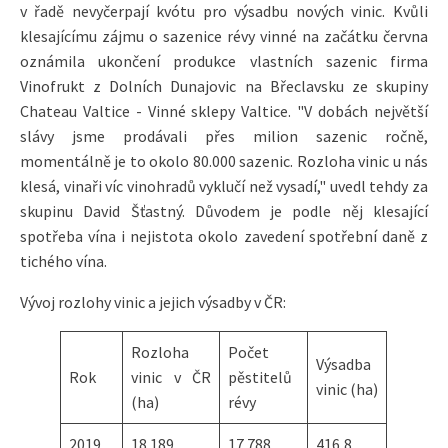
v řadě nevyčerpají kvótu pro výsadbu nových vinic. Kvůli
klesajícímu zájmu o sazenice révy vinné na začátku června
oznámila ukončení produkce vlastních sazenic firma
Vinofrukt z Dolních Dunajovic na Břeclavsku ze skupiny
Chateau Valtice - Vinné sklepy Valtice. "V dobách největší
slávy jsme prodávali přes milion sazenic ročně,
momentálně je to okolo 80.000 sazenic. Rozloha vinic u nás
klesá, vinaři víc vinohradů vyklučí než vysadí," uvedl tehdy za
skupinu David Šťastný. Důvodem je podle něj klesající
spotřeba vína i nejistota okolo zavedení spotřební daně z
tichého vína.
Vývoj rozlohy vinic a jejich výsadby v ČR:
Rozloha
Počet
Výsadba
Rok
vinic v ČR
pěstitelů
vinic (ha)
(ha)
révy
2019
18.189
17.788
416,8