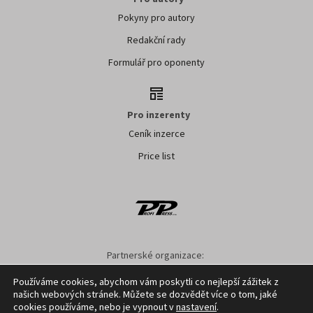
Pokyny pro autory
Redakční rady
Formulář pro oponenty
Pro inzerenty
Ceník inzerce
Price list
Partnerské organizace:
AK ČR
ZS ČR
ASZ ČR
SMA ČR
SDZT
Používáme cookies, abychom vám poskytli co nejlepší zážitek z
našich webových stránek. Můžete se dozvědět více o tom, jaké
Nastavení cookies
GDPR
Facebook
Kontakt
cookies používáme, nebo je vypnout v
nastavení
.