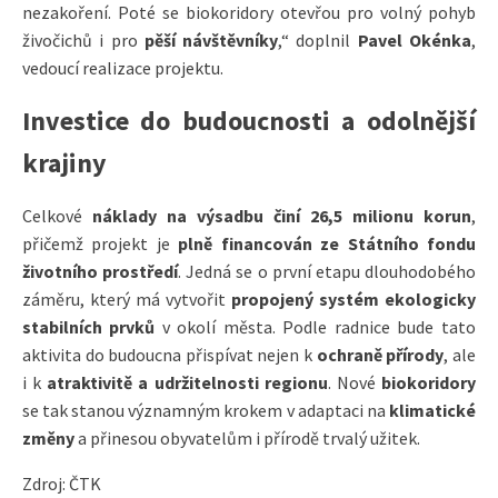
nezakoření. Poté se biokoridory otevřou pro volný pohyb
živočichů i pro
pěší návštěvníky
,“ doplnil
Pavel Okénka
,
vedoucí realizace projektu.
Investice do budoucnosti a odolnější
krajiny
Celkové
náklady na výsadbu činí 26,5 milionu korun
,
přičemž projekt je
plně financován ze Státního fondu
životního prostředí
. Jedná se o první etapu dlouhodobého
záměru, který má vytvořit
propojený systém ekologicky
stabilních prvků
v okolí města. Podle radnice bude tato
aktivita do budoucna přispívat nejen k
ochraně přírody
, ale
i k
atraktivitě a udržitelnosti regionu
. Nové
biokoridory
se tak stanou významným krokem v adaptaci na
klimatické
změny
a přinesou obyvatelům i přírodě trvalý užitek.
Zdroj: ČTK