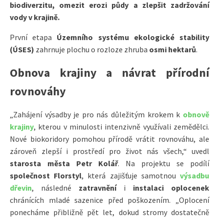
biodiverzitu, omezit erozi půdy a zlepšit zadržování
vody v krajině.
První etapa
Územního systému ekologické stability
(ÚSES)
zahrnuje plochu o rozloze zhruba
osmi hektarů
.
Obnova krajiny a návrat přírodní
rovnováhy
„Zahájení výsadby je pro nás důležitým krokem k
obnově
krajiny
, kterou v minulosti intenzivně využívali zemědělci.
Nové biokoridory pomohou přírodě vrátit rovnováhu, ale
zároveň zlepší i prostředí pro život nás všech,“ uvedl
starosta města Petr Kolář
. Na projektu se podílí
společnost Florstyl
, která zajišťuje samotnou
výsadbu
dřevin
, následné
zatravnění
i
instalaci oplocenek
chránících mladé sazenice před poškozením. „Oplocení
ponecháme přibližně pět let, dokud stromy dostatečně