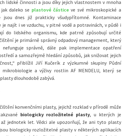
ech lidské činnosti a jsou díky jejich vlastnostem v mnoha
 jak daleko se
plastové částice
ve své mikroskopické a
jsou dnes již prakticky všudypřítomné. Kontaminace
je najít i ve vzduchu, v pitné vodě a potravinách, v půdě i
jí do lidského organismu, kde patrně způsobují určité
čištění je primárně správný odpadový management, který
 nefunguje správně, dále pak implementace opatření
ostředí a samozřejmě hledání způsobů, jak snižovat jejich
ost,“ přiblížil Jiří Kučerík z výzkumné skupiny Půdní
, mikrobiologie a výživy rostlin AF MENDELU, který se
 plasty dlouhodobě zabývá.
y
ečištění konvenčními plasty, jejichž rozklad v přírodě může
 takzvané
biologicky rozložitelné plasty
, u kterých je
ž jednotek let. Vědci ale upozorňují, že ani tyto plasty
ou biologicky rozložitelné plasty v některých aplikacích