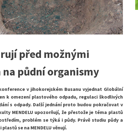
rují před možnými
n na půdní organismy
 konference v jihokorejském Busanu vyjednat Globální
en k omezení plastového odpadu, regulaci škodlivých
dání s odpady. Další jednání proto budou pokračovat v
kulty MENDELU upozorňují, že přestože je téma plastů
středím, problém se týká i půdy. Právě studiu půdy a
i plastů se na MENDELU věnují.