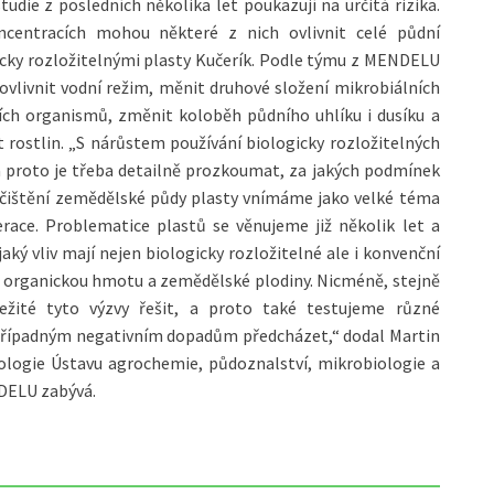
udie z posledních několika let poukazují na určitá rizika.
oncentracích mohou některé z nich ovlivnit celé půdní
icky rozložitelnými plasty Kučerík. Podle týmu z MENDELU
ovlivnit vodní režim, měnit druhové složení mikrobiálních
ch organismů, změnit koloběh půdního uhlíku i dusíku a
t rostlin. „S nárůstem používání biologicky rozložitelných
 a proto je třeba detailně prozkoumat, za jakých podmínek
Znečištění zemědělské půdy plasty vnímáme jako velké téma
race. Problematice plastů se věnujeme již několik let a
aký vliv mají nejen biologicky rozložitelné ale i konvenční
 organickou hmotu a zemědělské plodiny. Nicméně, stejně
ležité tyto výzvy řešit, a proto také testujeme různé
případným negativním dopadům předcházet,“ dodal Martin
ologie Ústavu agrochemie, půdoznalství, mikrobiologie a
NDELU zabývá.