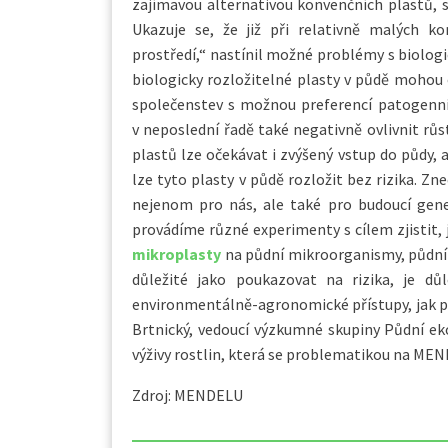
zajímavou alternativou konvenčních plastů, st
Ukazuje se, že již při relativně malých k
prostředí,“ nastínil možné problémy s biolog
biologicky rozložitelné plasty v půdě mohou 
společenstev s možnou preferencí patogenní
v neposlední řadě také negativně ovlivnit růs
plastů lze očekávat i zvýšený vstup do půdy,
lze tyto plasty v půdě rozložit bez rizika. 
nejenom pro nás, ale také pro budoucí gene
provádíme různé experimenty s cílem zjistit, j
mikroplasty
na půdní mikroorganismy, půdní
důležité jako poukazovat na rizika, je dů
environmentálně-agronomické přístupy, jak 
Brtnický, vedoucí výzkumné skupiny Půdní ek
výživy rostlin, která se problematikou na ME
Zdroj: MENDELU