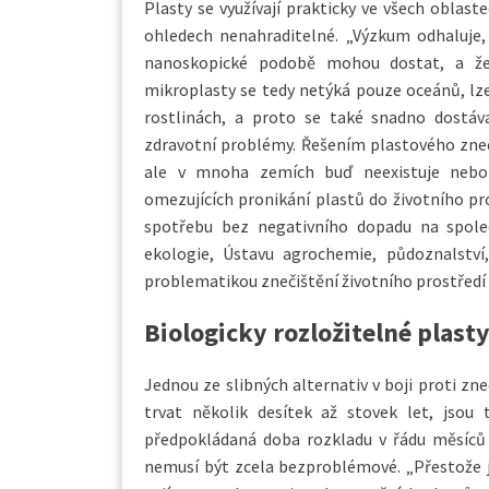
Plasty se využívají prakticky ve všech oblast
ohledech nenahraditelné. „Výzkum odhaluje,
nanoskopické podobě mohou dostat, a že 
mikroplasty se tedy netýká pouze oceánů, lze 
rostlinách, a proto se také snadno dostáva
zdravotní problémy. Řešením plastového zne
ale v mnoha zemích buď neexistuje nebo
omezujících pronikání plastů do životního pr
spotřebu bez negativního dopadu na společn
ekologie, Ústavu agrochemie, půdoznalství
problematikou znečištění životního prostředí
Biologicky rozložitelné plast
Jednou ze slibných alternativ v boji proti zn
trvat několik desítek až stovek let, jsou
předpokládaná doba rozkladu v řádu měsíců a
nemusí být zcela bezproblémové. „Přestože js