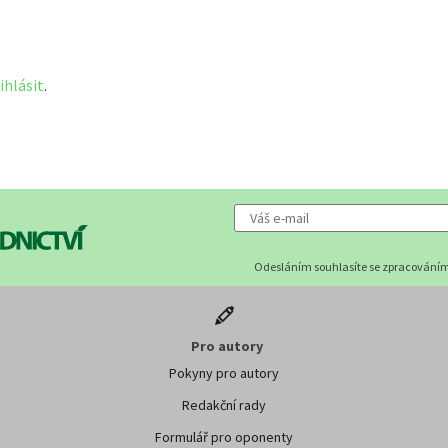
ihlásit
.
Odesláním souhlasíte se zpracováním
Pro autory
Pokyny pro autory
Redakční rady
Formulář pro oponenty