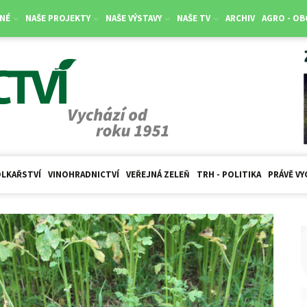
NÉ
NAŠE PROJEKTY
NAŠE VÝSTAVY
NAŠE TV
ARCHIV
AGRO - O
LKAŘSTVÍ
VINOHRADNICTVÍ
VEŘEJNÁ ZELEŇ
TRH - POLITIKA
PRÁVĚ VY