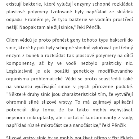
existují bakterie, které vylučují enzymy schopné rozkládat
plastové polymery. Izolované byly například ze skládek
odpadu. Problém je, že tyto bakterie ve vodním prostředí
nežijí. Naopak tam ale žijí sinice," řekl Pěnčík.
Cílem vědců je proto přenést geny tohoto typu bakterií do
sinic, které by pak byly schopné shodně vylučovat potřebný
enzym z buněk a rozkládat tak plastové polymery na dílčí
komponenty, až by ve vodě nezbylo prakticky nic.
Legislativně je ale použití geneticky modifikovaného
organismu problematické. Vědci se proto soustředili také
na variantu využívající sinice v jejich přirozené podobě.
"Některé druhy sinic jsou charakteristické tím, že vytvářejí
ohromně silné slizové vrstvy. To má zajímavý aplikační
potenciál díky tomu, že by takto mohly vychytávat
nejenom mikroplasty, ale i ostatní kontaminanty z vody,
například různé mikročástice a nanočástice," řekl Pěnčík.
Slizové vrstvy sinic by se mohly používat přímo v čističkách