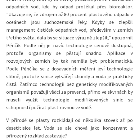
odpadních vod, kde by odpad protékal přes bioreaktor.
"Ukazuje se, že zdrojem až 80 procent plastového odpadu v
oceánech jsou suchozemské řeky. Kdyby se zlepšil
management čističek odpadních vod, především v zemích
třetího světa, dala by se situace výrazně zlepšit," upozornil
Pěnčík. Podle něj je navíc technologie cenově dostupná,
protože organismy se pěstují snadno. Aplikace v
rozvojových zemích by tak neměla být problematická.
Podle Pěnčíka se z dosavadních měření jeví technologie
slibně, protože sinice vytvářejí chumly a voda je prakticky
čistá. Zatímco technologii bez geneticky modifikovaných
organismů považují vědci za prevenci, přímo ve skvrnách by
museli využít technologie modifikovaných sinic se
schopností požírat plast rovnou ve vodě.
V přírodě se plasty rozkládají od několika stovek až po
desetitisíce let. Voda se ale chová jako konzervant a
přirozený rozklad zastavuje.*