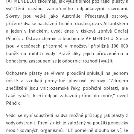
(AF MENDELU) zkoumají, jak využít sinice požírající plasty k
vyčištění oceánu zamořeného odpadkovými skvrnami.
Skvrny jsou velké jako Austrálie. Představují ostrovy,
přičemž dva se nacházejí Tichém oceánu, dva v Atlantském
a jeden v Indickém, uvedl dnes v tiskové zprávě Ondřej
Pěnčík z Ústavu chemie a biochemie AF MENDELU. Sinice
jsou v oceánech přítomné v množství přibližně 100 000
buněk na mililitr vody. Právě díky jejich přirozenému a
bohatému zastoupení se je odborníci rozhodli využít.
Odhozené plasty se vlivem proudění shlukují na jednom
místě a vznikají pomyslné plastové ostrovy. "Zdrojem
znečištění jsou vnitrozemské řeky, pobřežní oblasti, ale
také rybáři, kteří odpad zahazují přímo do moře," uvedl
Pěnčík.
Vědci se nyní soustředí na dva možné přístupy, jak plasty z
vody odstranit. První z nich je založený na použití geneticky
modifikovaných organismů. "Už poměrně dlouho se ví, že