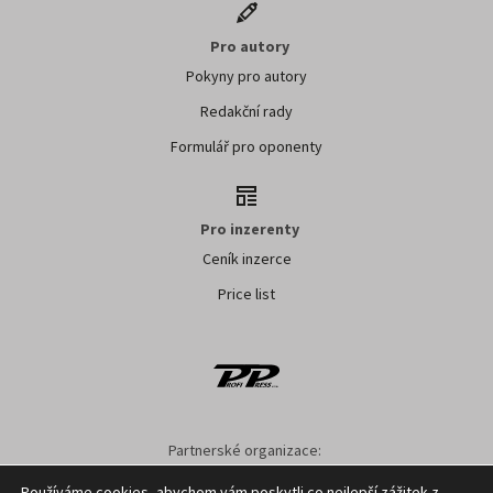
Pro autory
Pokyny pro autory
Redakční rady
Formulář pro oponenty
Pro inzerenty
Ceník inzerce
Price list
Partnerské organizace:
AK ČR
ZS ČR
ASZ ČR
SMA ČR
SDZT
Používáme cookies, abychom vám poskytli co nejlepší zážitek z