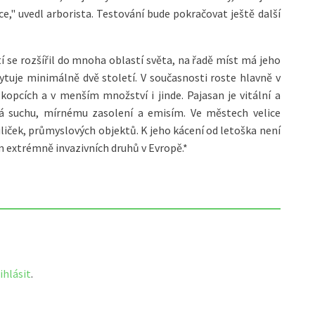
ce," uvedl arborista. Testování bude pokračovat ještě další
í se rozšířil do mnoha oblastí světa, na řadě míst má jeho
kytuje minimálně dvě století. V současnosti roste hlavně v
kopcích a v menším množství i jinde. Pajasan je vitální a
á suchu, mírnému zasolení a emisím. Ve městech velice
uliček, průmyslových objektů. K jeho kácení od letoška není
m extrémně invazivních druhů v Evropě.*
ihlásit
.