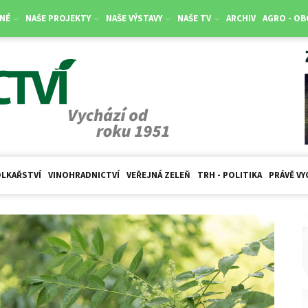
NÉ
NAŠE PROJEKTY
NAŠE VÝSTAVY
NAŠE TV
ARCHIV
AGRO - O
LKAŘSTVÍ
VINOHRADNICTVÍ
VEŘEJNÁ ZELEŇ
TRH - POLITIKA
PRÁVĚ VY