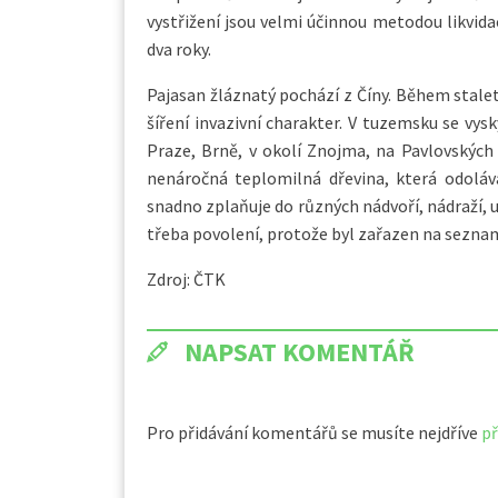
vystřižení jsou velmi účinnou metodou likvida
dva roky.
Pajasan žláznatý pochází z Číny. Během stalet
šíření invazivní charakter. V tuzemsku se vys
Praze, Brně, v okolí Znojma, na Pavlovských 
nenáročná teplomilná dřevina, která odoláv
snadno zplaňuje do různých nádvoří, nádraží, 
třeba povolení, protože byl zařazen na sezna
Zdroj: ČTK
NAPSAT KOMENTÁŘ
Pro přidávání komentářů se musíte nejdříve
př