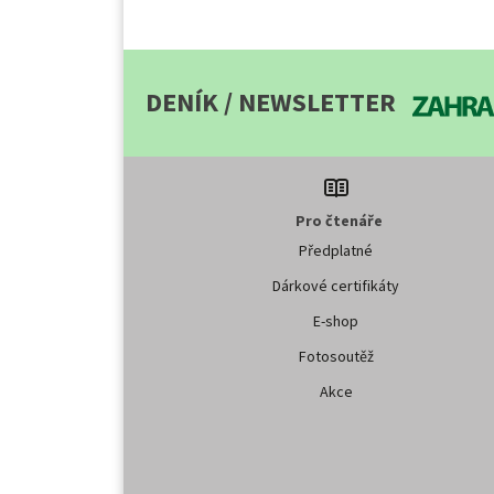
DENÍK / NEWSLETTER
Pro čtenáře
Předplatné
Dárkové certifikáty
E-shop
Fotosoutěž
Akce