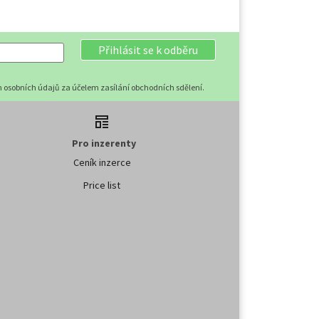
Přihlásit se k odběru
 osobních údajů za účelem zasílání obchodních sdělení.
Pro inzerenty
Ceník inzerce
Price list