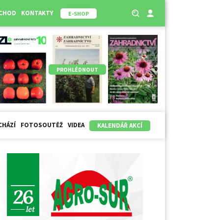
BCHOD
KONTAKTY
E-SHOP
PROHLÉDNOUT
CHÁZÍ
FOTOSOUTĚŽ
VIDEA
KALENDÁŘ AKCÍ