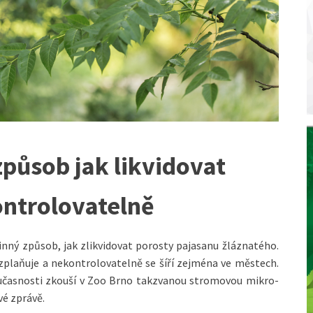
 způsob jak likvidovat
ontrolovatelně
činný způsob, jak zlikvidovat porosty pajasanu žláznatého.
zplaňuje a nekontrolovatelně se šíří zejména ve městech.
současnosti zkouší v Zoo Brno takzvanou stromovou mikro-
vé zprávě.