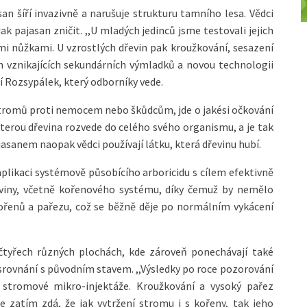
an šíří invazivně a narušuje strukturu tamního lesa. Vědci
k pajasan zničit. ,,U mladých jedinců jsme testovali jejich
ými nůžkami. U vzrostlých dřevin pak kroužkování, sesazení
 vznikajících sekundárních výmladků a novou technologii
í Rozsypálek, který odborníky vede.
stromů proti nemocem nebo škůdcům, jde o jakési očkování
kterou dřevina rozvede do celého svého organismu, a je tak
jasanem naopak vědci používají látku, která dřevinu hubí.
aplikaci systémově působícího arboricidu s cílem efektivně
řeviny, včetně kořenového systému, díky čemuž by nemělo
ořenů a pařezu, což se běžně děje po normálním vykácení
 čtyřech různých plochách, kde zároveň ponechávají také
e srovnání s původním stavem. ,,Výsledky po roce pozorování
 stromové mikro-injektáže. Kroužkování a vysoký pařez
 zatím zdá, že jak vytržení stromu i s kořeny, tak jeho