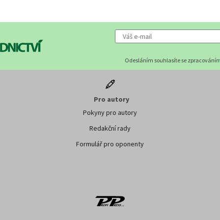
Odesláním souhlasíte se zpracováním
Pro autory
Pokyny pro autory
Redakční rady
Formulář pro oponenty