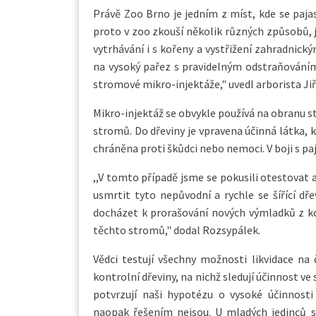
Právě Zoo Brno je jedním z míst, kde se pajas
proto v zoo zkouší několik různých způsobů, ja
vytrhávání i s kořeny a vystřižení zahradnick
na vysoký pařez s pravidelným odstraňováním
stromové mikro-injektáže," uvedl arborista Jiř
Mikro-injektáž se obvykle používá na obranu 
stromů. Do dřeviny je vpravena účinná látka, 
chráněna proti škůdci nebo nemoci. V boji s pa
,,V tomto případě jsme se pokusili otestovat 
usmrtit tyto nepůvodní a rychle se šířící d
docházet k prorašování nových výmladků z k
těchto stromů," dodal Rozsypálek.
Vědci testují všechny možnosti likvidace na
kontrolní dřeviny, na nichž sledují účinnost v
potvrzují naši hypotézu o vysoké účinnosti
naopak řešením nejsou. U mladých jedinců se