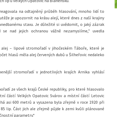
ých lip u Velkých Opatovic na Blanensku.
areagovala na odtajněný průběh hlasování, mnoho lidí to
těže je upozornit na krásu alejí, které dnes z naší krajiny
zanedbanému stavu. Je důležité si uvědomit, o jaký zázrak
d se nad jejich ochranou vážně nezamyslíme," uvedla
 alej – lipové stromořadí v jihočeském Táboře, které je
počet hlasů měla alej červených dubů u Šilheřovic nedaleko
benější stromořadí v jednotlivých krajích Arnika vyhlásí
omořadí ze všech krajů České republiky, pro které hlasovalo
tní částí Velkých Opatovic Svárov a místní částí Letovic
ouhá asi 600 metrů a vysazena byla zřejmě v roce 1920 při
85 lip. Část jich ale zřejmě půjde k zemi kvůli plánované
ečnostní parametry.*