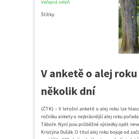
Veřejná zeleň
Štítky:
V anketě o alej roku
několik dní
(ČTK) – V letošní anketě o alej roku lze hlas
ročníku ankety o nejkrásnější alej roku pořada
Táboře. Nyní jsou průběžné výsledky opět neve
Kristýna Dušák. O titul alej roku bojuje od za