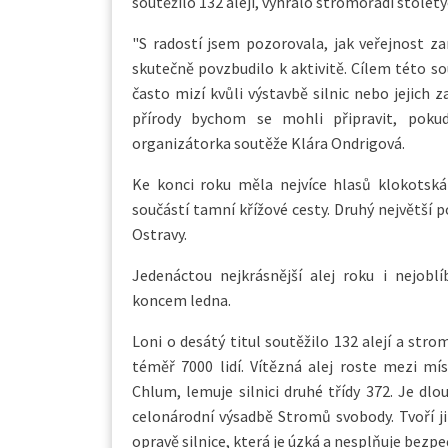
soutěžilo 132 alejí, vyhrálo stromořadí stolet
"S radostí jsem pozorovala, jak veřejnost z
skutečně povzbudilo k aktivitě. Cílem této sou
často mizí kvůli výstavbě silnic nebo jejich 
přírody bychom se mohli připravit, poku
organizátorka soutěže Klára Ondrigová.
Ke konci roku měla nejvíce hlasů klokotská
součástí tamní křížové cesty. Druhý největší 
Ostravy.
Jedenáctou nejkrásnější alej roku i nejoblí
koncem ledna.
Loni o desátý titul soutěžilo 132 alejí a str
téměř 7000 lidí. Vítězná alej roste mezi mís
Chlum, lemuje silnici druhé třídy 372. Je dl
celonárodní výsadbě Stromů svobody. Tvoří ji 
opravě silnice, která je úzká a nesplňuje bezp