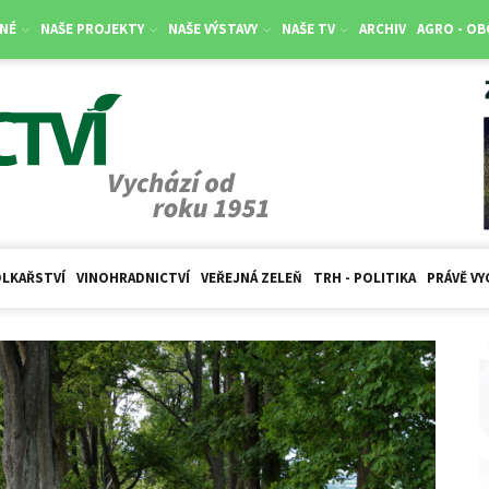
NÉ
NAŠE PROJEKTY
NAŠE VÝSTAVY
NAŠE TV
ARCHIV
AGRO - O
LKAŘSTVÍ
VINOHRADNICTVÍ
VEŘEJNÁ ZELEŇ
TRH - POLITIKA
PRÁVĚ VY