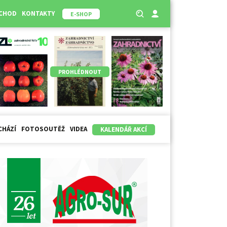
BCHOD
KONTAKTY
E-SHOP
PROHLÉDNOUT
CHÁZÍ
FOTOSOUTĚŽ
VIDEA
KALENDÁŘ AKCÍ