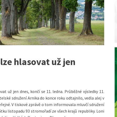
 lze hlasovat už jen
ovat už jen dnes, končí se 11. ledna. Průběžné výsledky 11.
telské sdružení Arnika do konce roku odtajnilo, vedla alej v
řejné. V tiskové zprávě o tom informovala mluvčí sdružení
čátku listopadu 93 stromořadí ze všech krajů republiky. Loni