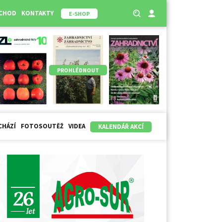
BCHOD
KONTAKTY
E-SHOP
PROHLÉDNOUT
CHÁZÍ
FOTOSOUTĚŽ
VIDEA
KALENDÁŘ AKCÍ