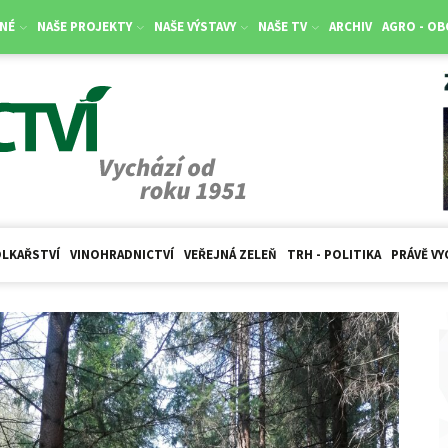
NÉ
NAŠE PROJEKTY
NAŠE VÝSTAVY
NAŠE TV
ARCHIV
AGRO - O
LKAŘSTVÍ
VINOHRADNICTVÍ
VEŘEJNÁ ZELEŇ
TRH - POLITIKA
PRÁVĚ VY