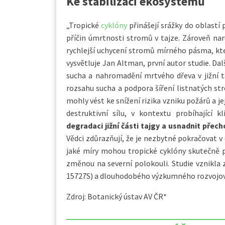
Ke stabilizaci ekosystémů
„Tropické
cyklóny
přinášejí srážky do oblastí
příčin úmrtnosti stromů v tajze. Zároveň naru
rychlejší uchycení stromů mírného pásma, kte
vysvětluje Jan Altman, první autor studie. D
sucha a nahromadění mrtvého dřeva v jižní taj
rozsahu sucha a podpora šíření listnatých str
mohly vést ke snížení rizika vzniku požárů a j
destruktivní sílu, v kontextu probíhající
degradaci jižní části tajgy a usnadnit pře
Vědci zdůrazňují, že je nezbytné pokračovat
jaké míry mohou tropické cyklóny skutečně 
změnou na severní polokouli. Studie vznikla
15727S) a dlouhodobého výzkumného rozvojov
Zdroj: Botanický ústav AV ČR*