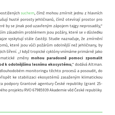
 postižených
suchem
, čímž mohou zmírnit jednu z hlavních
šují husté porosty jehličnanů, čímž otevírají prostor pro
ré by se jinak pod uzavřeným zápojem tajgy neprosadily,“
alším zásadním problémem jsou požáry, které se v důsledku
ze vyskytují stále častěji. Studie naznačuje, že zmírnění
omů, které jsou vůči požárům odolnější než jehličnany, by
ejich šíření. „I když tropické cyklóny vnímáme primárně jako
 klimatické změny
mohou paradoxně pomoci zpomalit
chod k odolnějšímu lesnímu ekosystému
,“ dodává Altman.
 v dlouhodobém monitoringu těchto procesů a posoudit, do
přispět ke stabilizaci ekosystémů zasaženým klimatickou
 za podpory Grantové agentury České republiky (grant 25-
ého projektu RVO 67985939 Akademie věd České republiky.