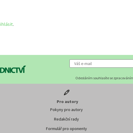
ihlásit
.
Odesláním souhlasíte se zpracováním
Pro autory
Pokyny pro autory
Redakční rady
Formulář pro oponenty