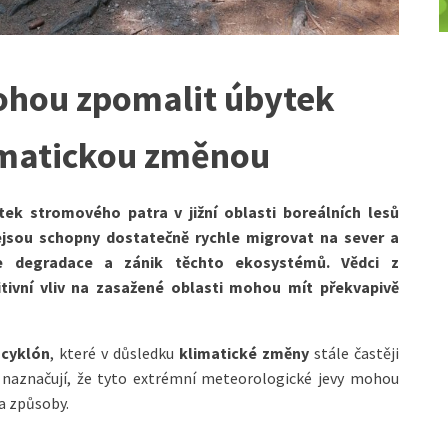
ohou zpomalit úbytek
imatickou změnou
tek stromového patra v jižní oblasti boreálních lesů
jsou schopny dostatečně rychle migrovat na sever a
je degradace a zánik těchto ekosystémů. Vědci z
itivní vliv na zasažené oblasti mohou mít překvapivě
 cyklón
, které v důsledku
klimatické změny
stále častěji
die naznačují, že tyto extrémní meteorologické jevy mohou
a způsoby.