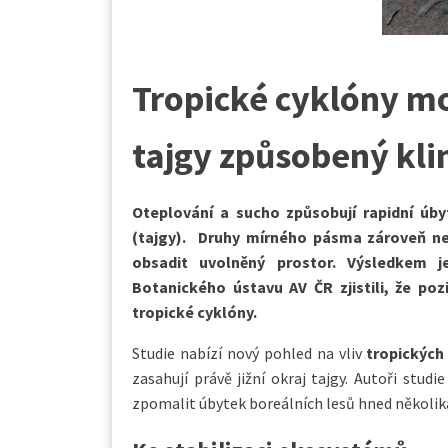
Tropické cyklóny m
tajgy způsobený kl
Oteplování a sucho způsobují rapidní úby
(tajgy). Druhy mírného pásma zároveň ne
obsadit uvolněný prostor. Výsledkem 
Botanického ústavu AV ČR zjistili, že poz
tropické cyklóny.
Studie nabízí nový pohled na vliv
tropických
zasahují právě jižní okraj tajgy. Autoři stu
zpomalit úbytek boreálních lesů hned několik