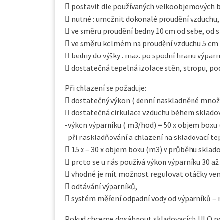
 postavit dle používaných velkoobjemových 
 nutné : umožnit dokonalé proudění vzduchu,
 ve směru proudění bedny 10 cm od sebe, od 
 ve směru kolmém na proudění vzduchu 5 cm o
 bedny do výšky : max. po spodní hranu výparn
 dostatečná tepelná izolace stěn, stropu, po
Při chlazení se požaduje:
 dostatečný výkon ( denní naskladněné množs
 dostatečná cirkulace vzduchu během skladov
-výkon výparníku ( m3/hod) = 50 x objem boxu
-při naskladňování a chlazení na skladovací te
 15 x – 30 x objem boxu (m3) v průběhu sklado
 proto se u nás používá výkon výparníku 30 až
 vhodné je mít možnost regulovat otáčky vent
 odtávání výparníků,
 systém měření odpadní vody od výparníků – n
Pokud chceme dosáhnout skladovacích ULO po