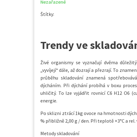
Nezařazené
Štítky:
Trendy ve skladová
Živé organismy se vyznačují dvěma důležitý
„vyvíjejí“ dále, až dozrají a přezrají. To znamen
průběhu skladování znamená spotřebovává
dýcháním. Při dýchání probíhá v boxu proces
uhličitý. To lze vyjádřit rovnicí C6 H12 O6 (
energie.
Po sklizni ztrácí 1kg ovoce na hmotnosti dýchá
% přibližně 2,00 g / den. Při teplotě +3°C a rel.
Metody skladování