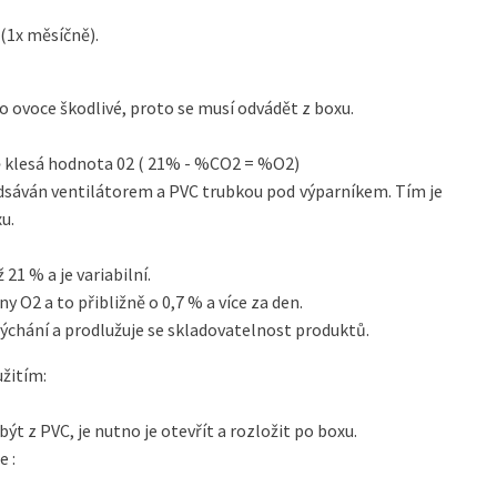
 (1x měsíčně).
ro ovoce škodlivé, proto se musí odvádět z boxu.
 klesá hodnota 02 ( 21% - %CO2 = %O2)
odsáván ventilátorem a PVC trubkou pod výparníkem. Tím je
u.
21 % a je variabilní.
 O2 a to přibližně o 0,7 % a více za den.
dýchání a prodlužuje se skladovatelnost produktů.
žitím:
ýt z PVC, je nutno je otevřít a rozložit po boxu.
 :