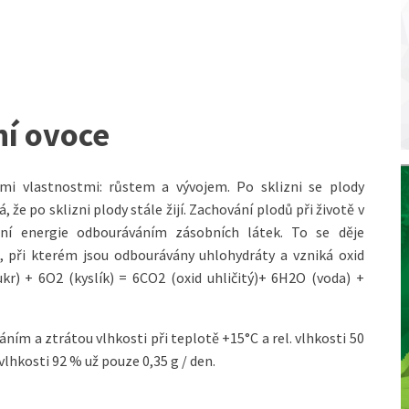
ní ovoce
mi vlastnostmi: růstem a vývojem. Po sklizni se plody
á, že po sklizni plody stále žijí. Zachování plodů při životě v
ní energie odbouráváním zásobních látek. To se děje
, při kterém jsou odbourávány uhlohydráty a vzniká oxid
cukr) + 6O2 (kyslík) = 6CO2 (oxid uhličitý)+ 6H2O (voda) +
ním a ztrátou vlhkosti při teplotě +15°C a rel. vlhkosti 50
 vlhkosti 92 % už pouze 0,35 g / den.