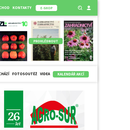
BCHOD
KONTAKTY
E-SHOP
PROHLÉDNOUT
CHÁZÍ
FOTOSOUTĚŽ
VIDEA
KALENDÁŘ AKCÍ