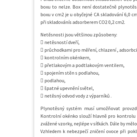
boxu to nelze. Box není dostatečně plynotě
boxu v cm2 je u obyčejné CA skladování 6,0 cm
při skladovánís adsorberem CO2 0,2 cm2.
Netěsnosti jsou většinou způsobeny:
 netěsností dveří,
 průchodkami pro měření, chlazení , adsorbci
 kontrolním okénkem,
 přetlakovým a podtlakovým ventilem,
 spojením stěn s podlahou,
 podlahou,
 špatné upevnění světel,
 netěsný odvod vody z výparníků .
Plynotěsný systém musí umožňovat provzduš
Kontrolní okénko slouží hlavně pro kontrolu 
zvážené vzorky, nejlépe v síťkách. Dále by měl
Vzhledem k nebezpečí zničení ovoce při pokl