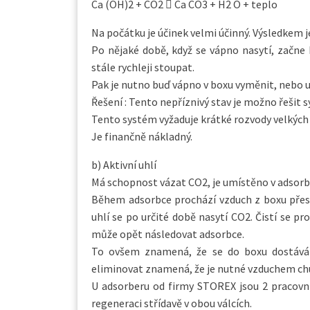
Ca (OH)2 + CO2  Ca CO3 + H2 O + teplo
Na počátku je účinek velmi účinný. Výsledkem j
Po nějaké době, když se vápno nasytí, začn
stále rychleji stoupat.
Pak je nutno buď vápno v boxu vyměnit, nebo u
Řešení : Tento nepříznivý stav je možno řešit
Tento systém vyžaduje krátké rozvody velkých 
Je finančně nákladný.
b) Aktivní uhlí
Má schopnost vázat CO2, je umístěno v adsorb
Během adsorbce prochází vzduch z boxu přes 
uhlí se po určité době nasytí CO2. Čistí se 
může opět následovat adsorbce.
To ovšem znamená, že se do boxu dostává
eliminovat znamená, že je nutné vzduchem chud
U adsorberu od firmy STOREX jsou 2 pracovní
regeneraci střídavě v obou válcích.