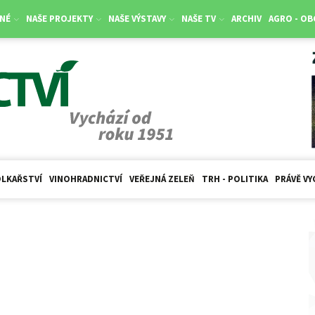
NÉ
NAŠE PROJEKTY
NAŠE VÝSTAVY
NAŠE TV
ARCHIV
AGRO - O
LKAŘSTVÍ
VINOHRADNICTVÍ
VEŘEJNÁ ZELEŇ
TRH - POLITIKA
PRÁVĚ VY