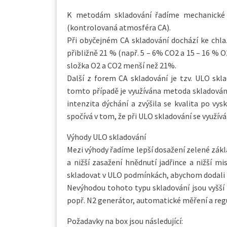
K metodám skladování řadíme mechanické s
(kontrolovaná atmosféra CA).
Při obyčejném CA skladování dochází ke chl
přibližně 21 % (např. 5 – 6% CO2 a 15 – 16 % O
složka O2 a CO2 menší než 21%.
Další z forem CA skladování je tzv. ULO skl
tomto případě je využívána metoda skladování
intenzita dýchání a zvýšila se kvalita po v
spočívá v tom, že při ULO skladování se využívá
Výhody ULO skladování
Mezi výhody řadíme lepší dosažení zelené zákl
a nižší zasažení hnědnutí jadřince a nižší mi
skladovat v ULO podmínkách, abychom dodali n
Nevýhodou tohoto typu skladování jsou vyšší
popř. N2 generátor, automatické měření a regu
Požadavky na box jsou následující: