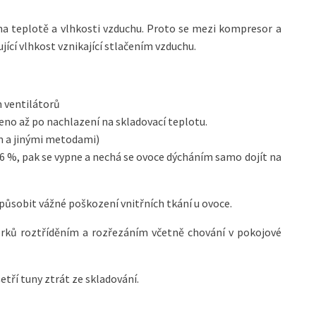
 na teplotě a vlhkosti vzduchu. Proto se mezi kompresor a
jící vlhkost vznikající stlačením vzduchu.
m ventilátorů
no až po nachlazení na skladovací teplotu.
 a jinými metodami)
– 6 %, pak se vypne a nechá se ovoce dýcháním samo dojít na
ůsobit vážné poškození vnitřních tkání u ovoce.
orků roztříděním a rozřezáním včetně chování v pokojové
etří tuny ztrát ze skladování.