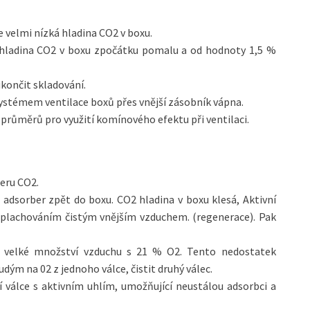
e velmi nízká hladina CO2 v boxu.
e hladina CO2 v boxu zpočátku pomalu a od hodnoty 1,5 %
končit skladování.
 systémem ventilace boxů přes vnější zásobník vápna.
průměrů pro využití komínového efektu při ventilaci.
eru CO2.
adsorber zpět do boxu. CO2 hladina v boxu klesá, Aktivní
proplachováním čistým vnějším vzduchem. (regenerace). Pak
 velké množství vzduchu s 21 % O2. Tento nedostatek
ým na 02 z jednoho válce, čistit druhý válec.
 válce s aktivním uhlím, umožňující neustálou adsorbci a