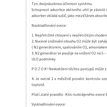
Tzn. dvojnásobnou účinnost systému.
Schopnost adsorbce aktivního uhlí je závislá
adsorber vkládá sušič, jako mezičlánek absorbu
Naskladňování ovoce :
1. Nepřetržité chlazení s nepřetržitým chode
2. Nucené snižování obsahu O2 může být zaháje
( N2 generátorem, spalováním O2, amoniakem
3. N2 generátor se použije na snížení O2 na 5 
ULO podmínky
P O Z O R ! Nedodržení těchto postupů může zp
4. Je nutné 1 x měsíčně provést kontrolu vz
teplotě.
Platí zlaté pravidlo : Kilo rozkrájeného ovoce š
Vyskladňování ovoce :