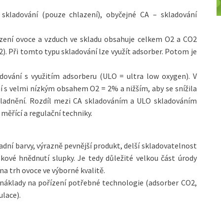
kladování (pouze chlazení), obyčejné CA – skladování
azení ovoce a vzduch ve skladu obsahuje celkem O2 a CO2
2). Při tomto typu skladování lze využít adsorber. Potom je
adování s využitím adsorberu (ULO = ultra low oxygen). V
 s velmi nízkým obsahem O2 = 2% a nižším, aby se snížila
yskladnění. Rozdíl mezi CA skladováním a ULO skladováním
 měřící a regulační techniky.
adní barvy, výrazně pevnější produkt, delší skladovatelnost
skové hnědnutí slupky. Je tedy důležité velkou část úrody
a trh ovoce ve výborné kvalitě.
 náklady na pořízení potřebné technologie (adsorber CO2,
lace).