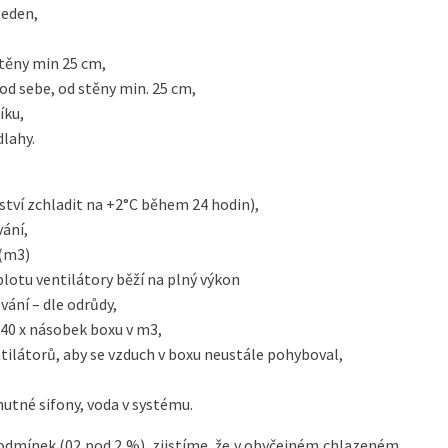
beden,
stěny min 25 cm,
d sebe, od stěny min. 25 cm,
íku,
dlahy.
tví zchladit na +2°C během 24 hodin),
ání,
 (m3)
plotu ventilátory běží na plný výkon
vání – dle odrůdy,
 40 x násobek boxu v m3,
ilátorů, aby se vzduch v boxu neustále pohyboval,
utné sifony, voda v systému.
dmínek (02 pod 2 %), zjistíme, že v obyčejném chlazeném