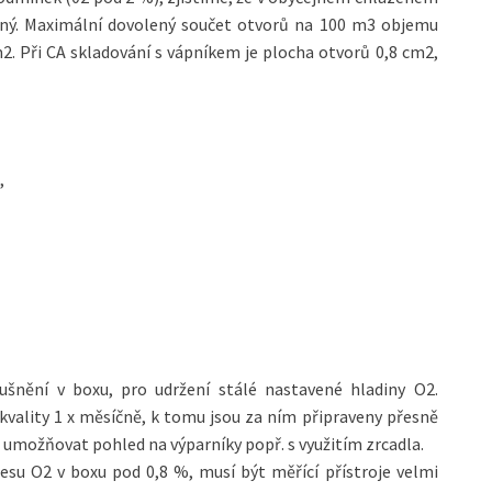
sný. Maximální dovolený součet otvorů na 100 m3 objemu
2. Při CA skladování s vápníkem je plocha otvorů 0,8 cm2,
,
nění v boxu, pro udržení stálé nastavené hladiny O2.
kvality 1 x měsíčně, k tomu jsou za ním připraveny přesně
o umožňovat pohled na výparníky popř. s využitím zrcadla.
esu O2 v boxu pod 0,8 %, musí být měřící přístroje velmi