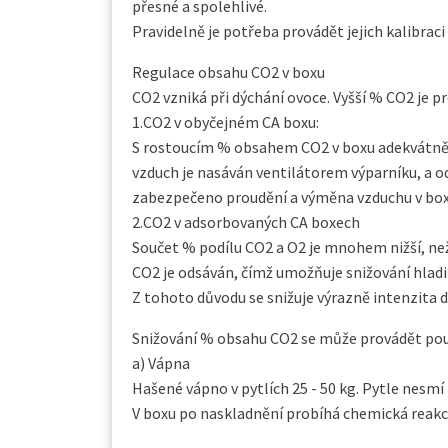
přesné a spolehlivé.
Pravidelně je potřeba provádět jejich kalibraci
Regulace obsahu CO2 v boxu
CO2 vzniká při dýchání ovoce. Vyšší % CO2 je p
1.CO2 v obyčejném CA boxu:
S rostoucím % obsahem CO2 v boxu adekvátně
vzduch je nasáván ventilátorem výparníku, a 
zabezpečeno proudění a výměna vzduchu v box
2.CO2 v adsorbovaných CA boxech
Součet % podílu CO2 a O2 je mnohem nižší, než 
CO2 je odsáván, čímž umožňuje snižování hladiny
Z tohoto důvodu se snižuje výrazně intenzita 
Snižování % obsahu CO2 se může provádět pou
a) Vápna
Hašené vápno v pytlích 25 - 50 kg. Pytle nesmí b
V boxu po naskladnění probíhá chemická reakce