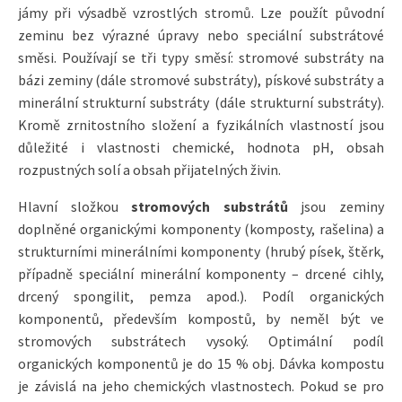
jámy při výsadbě vzrostlých stromů. Lze použít původní
zeminu bez výrazné úpravy nebo speciální substrátové
směsi. Používají se tři typy směsí: stromové substráty na
bázi zeminy (dále stromové substráty), pískové substráty a
minerální strukturní substráty (dále strukturní substráty).
Kromě zrnitostního složení a fyzikálních vlastností jsou
důležité i vlastnosti chemické, hodnota pH, obsah
rozpustných solí a obsah přijatelných živin.
Hlavní složkou
stromových substrátů
jsou zeminy
doplněné organickými komponenty (komposty, rašelina) a
strukturními minerálními komponenty (hrubý písek, štěrk,
případně speciální minerální komponenty – drcené cihly,
drcený spongilit, pemza apod.). Podíl organických
komponentů, především kompostů, by neměl být ve
stromových substrátech vysoký. Optimální podíl
organických komponentů je do 15 % obj. Dávka kompostu
je závislá na jeho chemických vlastnostech. Pokud se pro