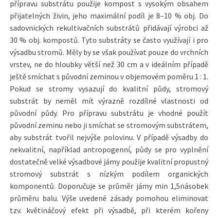
přípravu substrátu použije kompost s vysokým obsahem
přijatelných živin, jeho maximální podíl je 8–10 % obj. Do
sadovnických rekultivačních substrátů přidávají výrobci až
30 % obj. kompostů. Tyto substráty se často využívají i pro
výsadbu stromů. Měly by se však používat pouze do vrchních
vrstev, ne do hloubky větší než 30 cm a v ideálním případě
ještě smíchat s původní zeminou v objemovém poměru 1 : 1.
Pokud se stromy vysazují do kvalitní půdy, stromový
substrát by neměl mít výrazně rozdílné vlastnosti od
původní půdy. Pro přípravu substrátu je vhodné použít
původní zeminu nebo ji smíchat se stromovým substrátem,
aby substrát tvořil nejvýše polovinu. V případě výsadby do
nekvalitní, například antropogenní, půdy se pro vyplnění
dostatečně velké výsadbové jámy použije kvalitní propustný
stromový substrát s nízkým podílem organických
komponentů. Doporučuje se průměr jámy min 1,5násobek
průměru balu. Výše uvedené zásady pomohou eliminovat
tzv. květináčový efekt při výsadbě, při kterém kořeny