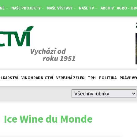
NÉ
NAŠE PROJEKTY
NAŠE VÝSTAVY
NAŠE TV
ARCHIV
AGRO - O
LKAŘSTVÍ
VINOHRADNICTVÍ
VEŘEJNÁ ZELEŇ
TRH - POLITIKA
PRÁVĚ VY
:
Ice Wine du Monde