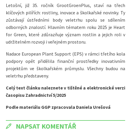
Letošní, již 35. ročník GrootGroenPlus, staví na třech
klíčových pilířích: rostliny, inovace a školkařské novinky. Ty
zůstávají ústředními body veletrhu spolu se sdílením
odborných znalostí. Hlavním tématem roku 2025 je Heart
for Green, které zdůrazňuje význam rostlin a jejich roli v
udržitelném rozvoji i veřejném prostoru.
Nadace European Plant Support (EPS) v rámci třetího kola
podpory opět přidělila finanční prostředky inovativním
projektům ve školkařském průmyslu. Všechny budou na
veletrhu představeny.
Celý text článku naleznete v tištěné a elektronické verzi
časopisu Zahradnictví 5/2025
Podle materiálu GGP zpracovala Daniela Urešová
NAPSAT KOMENTÁŘ