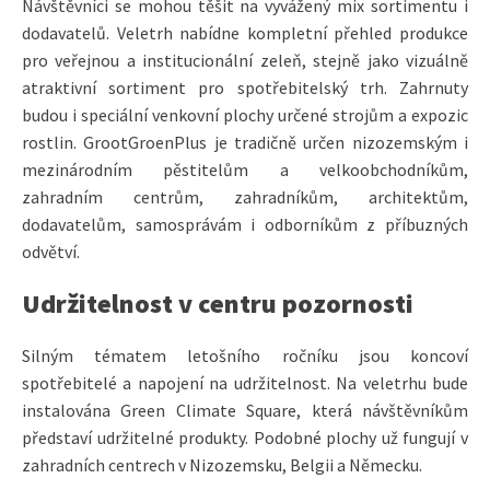
Návštěvníci se mohou těšit na vyvážený mix sortimentu i
dodavatelů. Veletrh nabídne kompletní přehled produkce
pro veřejnou a institucionální zeleň, stejně jako vizuálně
atraktivní sortiment pro spotřebitelský trh. Zahrnuty
budou i speciální venkovní plochy určené strojům a expozic
rostlin. GrootGroenPlus je tradičně určen nizozemským i
mezinárodním pěstitelům a velkoobchodníkům,
zahradním centrům, zahradníkům, architektům,
dodavatelům, samosprávám i odborníkům z příbuzných
odvětví.
Udržitelnost v centru pozornosti
Silným tématem letošního ročníku jsou koncoví
spotřebitelé a napojení na udržitelnost. Na veletrhu bude
instalována Green Climate Square, která návštěvníkům
představí udržitelné produkty. Podobné plochy už fungují v
zahradních centrech v Nizozemsku, Belgii a Německu.