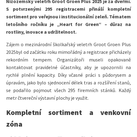
Nizozemský veletrh Groot Groen Plus 2025 je za dveřmi.
S potvrzenými 295 registracemi přináší kompletní
sortiment pro veřejnou i institucionální zeleň. Tématem
letošního ročníku je „Heart for Green“ – důraz na
rostliny, inovace a udržitelnost.
Zájem o mezinárodní školkařský veletrh Groot Groen Plus
2025byl od začátku roku mimořádný a registrace přicházely
rekordním tempem. Organizátoři museli opakovaně
kontaktovat pravidelné účastníky, aby je upozornili na
rychlé plnění kapacity. Díky včasné práci s půdorysem a
úpravám, jako bylo sjednocení délek tras a rozšíření stanů,
se podařilo pojmout všech 295 firemních stánků. Každý
metr čtvereční výstavní plochy je využit.
Kompletní sortiment a venkovní
zóna