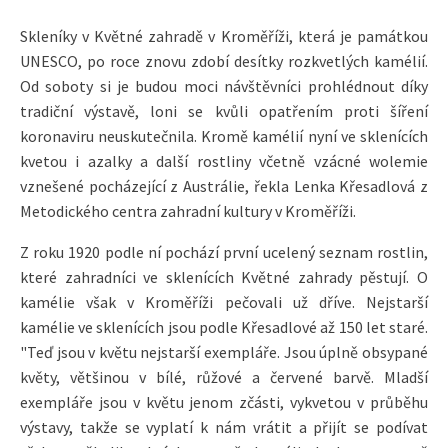
Skleníky v Květné zahradě v Kroměříži, která je památkou
UNESCO, po roce znovu zdobí desítky rozkvetlých kamélií.
Od soboty si je budou moci návštěvníci prohlédnout díky
tradiční výstavě, loni se kvůli opatřením proti šíření
koronaviru neuskutečnila. Kromě kamélií nyní ve sklenících
kvetou i azalky a další rostliny včetně vzácné wolemie
vznešené pocházející z Austrálie, řekla Lenka Křesadlová z
Metodického centra zahradní kultury v Kroměříži.
Z roku 1920 podle ní pochází první ucelený seznam rostlin,
které zahradníci ve sklenících Květné zahrady pěstují. O
kamélie však v Kroměříži pečovali už dříve. Nejstarší
kamélie ve sklenících jsou podle Křesadlové až 150 let staré.
"Teď jsou v květu nejstarší exempláře. Jsou úplně obsypané
květy, většinou v bílé, růžové a červené barvě. Mladší
exempláře jsou v květu jenom zčásti, vykvetou v průběhu
výstavy, takže se vyplatí k nám vrátit a přijít se podívat