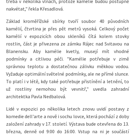
třeba v několika vlnách, protože kamélie budou postupně
nakvétat," řekla Křesadlová.
Základ kroměřížské sbírky tvoří soubor 40 původních
kamélií, čtvrtina je přes pět metrů vysoká. Celkový počet
kamélií v expozicích obou skleníků čítá kolem stovky
rostlin, část je přivezena ze zámku Rájec nad Svitavou na
Blanensku. Aby kamélie kvetly, musejí mít vhodné
podmínky a citlivou péči. "Kamélie potřebuje v zimě
správnou teplotu a dostatečnou zálivku měkkou vodou.
Vyžaduje optimální světelné podmínky, ale ne přímé slunce.
To platí i v létě, kdy také potřebuje přistínění a letnění, to
už rostliny nemohou být vevnitř," uvedla zahradní
architektka Pavla Nedbalová.
Lidé v expozici po několika letech znovu uvidí postavy z
komedie dell'arte a nově i sochu lovce, která pochází z doby
založení zahrady v 17. století. Výstava bude otevřena do 13.
března, denně od 9:00 do 16:00. Vstup na ni je součástí