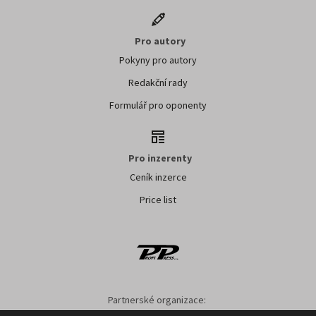
Pro autory
Pokyny pro autory
Redakční rady
Formulář pro oponenty
Pro inzerenty
Ceník inzerce
Price list
Partnerské organizace:
AK ČR
ZS ČR
ASZ ČR
SMA ČR
SDZT