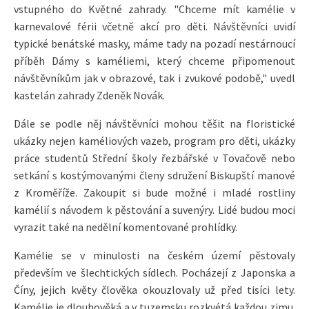
vstupného do Květné zahrady. "Chceme mít kamélie v
karnevalové férii včetně akcí pro děti. Návštěvníci uvidí
typické benátské masky, máme tady na pozadí nestárnoucí
příběh Dámy s kaméliemi, který chceme připomenout
návštěvníkům jak v obrazové, tak i zvukové podobě," uvedl
kastelán zahrady Zdeněk Novák.
Dále se podle něj návštěvníci mohou těšit na floristické
ukázky nejen kaméliových vazeb, program pro děti, ukázky
práce studentů Střední školy řezbářské v Tovačově nebo
setkání s kostýmovanými členy sdružení Biskupští manové
z Kroměříže. Zakoupit si bude možné i mladé rostliny
kamélií s návodem k pěstování a suvenýry. Lidé budou moci
vyrazit také na nedělní komentované prohlídky.
Kamélie se v minulosti na českém území pěstovaly
především ve šlechtických sídlech. Pocházejí z Japonska a
Číny, jejich květy člověka okouzlovaly už před tisíci lety.
Kamélie je dlouhověká a v tuzemsku rozkvétá každou zimu.