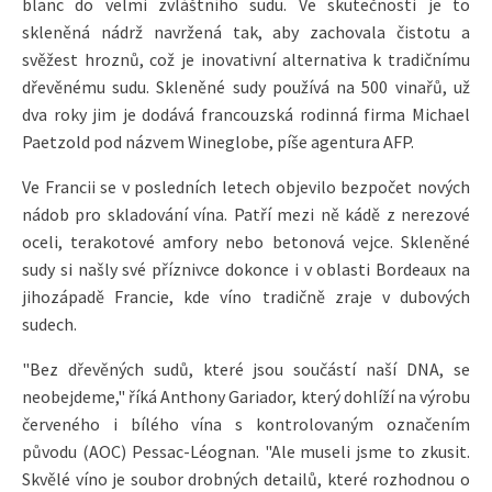
blanc do velmi zvláštního sudu. Ve skutečnosti je to
skleněná nádrž navržená tak, aby zachovala čistotu a
svěžest hroznů, což je inovativní alternativa k tradičnímu
dřevěnému sudu. Skleněné sudy používá na 500 vinařů, už
dva roky jim je dodává francouzská rodinná firma Michael
Paetzold pod názvem Wineglobe, píše agentura AFP.
Ve Francii se v posledních letech objevilo bezpočet nových
nádob pro skladování vína. Patří mezi ně kádě z nerezové
oceli, terakotové amfory nebo betonová vejce. Skleněné
sudy si našly své příznivce dokonce i v oblasti Bordeaux na
jihozápadě Francie, kde víno tradičně zraje v dubových
sudech.
"Bez dřevěných sudů, které jsou součástí naší DNA, se
neobejdeme," říká Anthony Gariador, který dohlíží na výrobu
červeného i bílého vína s kontrolovaným označením
původu (AOC) Pessac-Léognan. "Ale museli jsme to zkusit.
Skvělé víno je soubor drobných detailů, které rozhodnou o