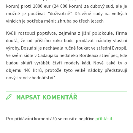
korun) proti 1000 eur (24 000 korun) za dubový sud, ale je
možné je používat "doživotně". Dřevěné sudy na velkých
vinicích je potřeba měnit zhruba po třech letech.
Kvůli rostoucí poptávce, zejména z jižní polokoule, firma
doufá, že od příštího roku bude prodávat nádoby vlastní
výroby. Dosud si je nechávala ručně foukat ve střední Evropě.
Ve svém sídle v Cadaujaku nedaleko Bordeaux staví pec, kde
budou skláři vyrábět čtyři modely kádí. Nově také ty o
objemu 440 litrů, protože tyto velké nádoby představují
nový trend v bednářství.*
NAPSAT KOMENTÁŘ
Pro přidávání komentářů se musíte nejdříve
přihlásit
.