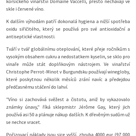
korsického vinařství Domaine Vaccelli, přesto nechávají ve
skle i červené víno.
K dalším výhodám patří dokonalá hygiena a nižší spotřeba
oxidu siřičitého, který se používá pro své antioxidační a
antiseptické vlastnosti.
Tváří v tvář globálnímu oteplování, které přeje ročníkům s
vysokým obsahem cukru a nedostatkem kyselin, se sklo pro
vinaře může stát doplňkovým nástrojem. Ve vinařství
Christophe Perrot-Minot v Burgundsku používají winegloby,
které poskytnou několik měsíců zrání navíc a předejdou
předčasnému stáčení do lahví.
"Víno si zachovává svěžest a čistotu, aniž by vykazovalo
známky únavy," říká sklepmistr Jérôme Gay, který jich
používá asi 50 a plánuje nákup dalších. K dřevěným sudům už
se nechce vracet.
Pořizovací náklady jsou sice vyšší, zhruba 4000 eur (97 000