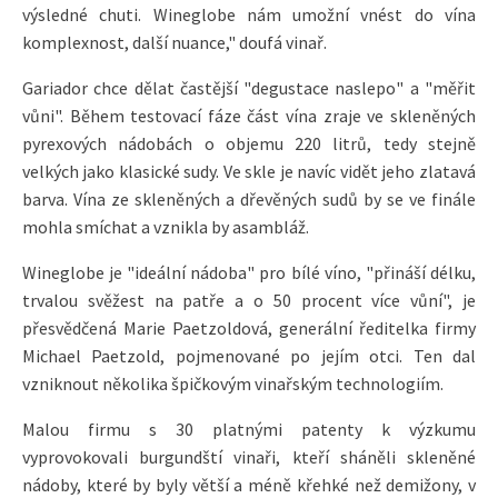
výsledné chuti. Wineglobe nám umožní vnést do vína
komplexnost, další nuance," doufá vinař.
Gariador chce dělat častější "degustace naslepo" a "měřit
vůni". Během testovací fáze část vína zraje ve skleněných
pyrexových nádobách o objemu 220 litrů, tedy stejně
velkých jako klasické sudy. Ve skle je navíc vidět jeho zlatavá
barva. Vína ze skleněných a dřevěných sudů by se ve finále
mohla smíchat a vznikla by asambláž.
Wineglobe je "ideální nádoba" pro bílé víno, "přináší délku,
trvalou svěžest na patře a o 50 procent více vůní", je
přesvědčená Marie Paetzoldová, generální ředitelka firmy
Michael Paetzold, pojmenované po jejím otci. Ten dal
vzniknout několika špičkovým vinařským technologiím.
Malou firmu s 30 platnými patenty k výzkumu
vyprovokovali burgundští vinaři, kteří sháněli skleněné
nádoby, které by byly větší a méně křehké než demižony, v