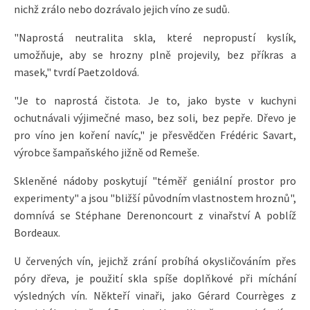
nichž zrálo nebo dozrávalo jejich víno ze sudů.
"Naprostá neutralita skla, které nepropustí kyslík,
umožňuje, aby se hrozny plně projevily, bez příkras a
masek," tvrdí Paetzoldová.
"Je to naprostá čistota. Je to, jako byste v kuchyni
ochutnávali výjimečné maso, bez soli, bez pepře. Dřevo je
pro víno jen koření navíc," je přesvědčen Frédéric Savart,
výrobce šampaňského jižně od Remeše.
Skleněné nádoby poskytují "téměř geniální prostor pro
experimenty" a jsou "bližší původním vlastnostem hroznů",
domnívá se Stéphane Derenoncourt z vinařství A poblíž
Bordeaux.
U červených vín, jejichž zrání probíhá okysličováním přes
póry dřeva, je použití skla spíše doplňkové při míchání
výsledných vín. Někteří vinaři, jako Gérard Courrèges z