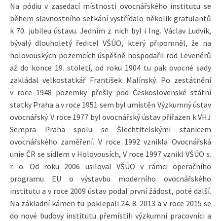
Na pódiu v zasedací místnosti ovocnářského institutu se
během slavnostního setkání vystřídalo několik gratulantů
k 70. jubileu ústavu. Jedním z nich byl i Ing. Václav Ludvík,
bývalý dlouholetý ředitel VŠÚO, který připomněl, že na
holovouských pozemcích úspěšně hospodařil rod Levenérů
až do konce 19. století, od roku 1904 tu pak ovocné sady
zakládal velkostatkář František Malínský. Po zestátnění
v roce 1948 pozemky přešly pod Československé státní
statky Praha a v roce 1951 sem byl umístěn Výzkumný ústav
ovocnářský. V roce 1977 byl ovocnářský ústav přiřazen k VHJ
Sempra Praha spolu se Šlechtitelskými stanicem
ovocnářského zaměření. V roce 1992 vznikla Ovocnářská
unie ČR se sídlem v Holovousích, V roce 1997 vznikl VŠÚO s.
r. o. Od roku 2006 usiloval VŠÚO v rámci operačního
programu EU o výstavbu moderního ovocnářského
institutu a v roce 2009 ústav podal první žádost, poté další.
Na základní kámen tu poklepali 24. 8. 2013 a v roce 2015 se
do nové budovy institutu přemístili výzkumní pracovníci a