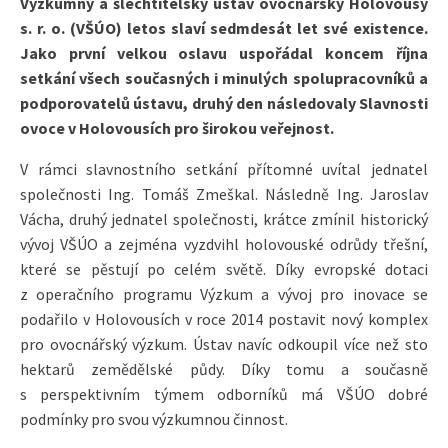
Výzkumný a šlechtitelský ústav ovocnářský Holovousy
s. r. o. (VŠÚO) letos slaví sedmdesát let své existence.
Jako první velkou oslavu uspořádal koncem října
setkání všech současných i minulých spolupracovníků a
podporovatelů ústavu, druhý den následovaly Slavnosti
ovoce v Holovousích pro širokou veřejnost.
V rámci slavnostního setkání přítomné uvítal jednatel
společnosti Ing. Tomáš Zmeškal. Následně Ing. Jaroslav
Vácha, druhý jednatel společnosti, krátce zmínil historický
vývoj VŠÚO a zejména vyzdvihl holovouské odrůdy třešní,
které se pěstují po celém světě. Díky evropské dotaci
z operačního programu Výzkum a vývoj pro inovace se
podařilo v Holovousích v roce 2014 postavit nový komplex
pro ovocnářský výzkum. Ústav navíc odkoupil více než sto
hektarů zemědělské půdy. Díky tomu a současně
s perspektivním týmem odborníků má VŠÚO dobré
podmínky pro svou výzkumnou činnost.