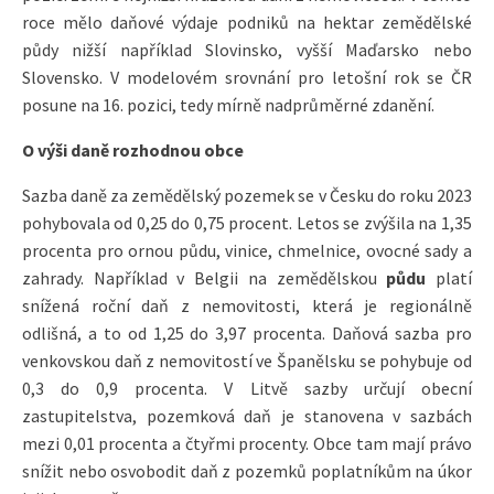
roce mělo daňové výdaje podniků na hektar zemědělské
půdy nižší například Slovinsko, vyšší Maďarsko nebo
Slovensko. V modelovém srovnání pro letošní rok se ČR
posune na 16. pozici, tedy mírně nadprůměrné zdanění.
O výši daně rozhodnou obce
Sazba daně za zemědělský pozemek se v Česku do roku 2023
pohybovala od 0,25 do 0,75 procent. Letos se zvýšila na 1,35
procenta pro ornou půdu, vinice, chmelnice, ovocné sady a
zahrady. Například v Belgii na zemědělskou
půdu
platí
snížená roční daň z nemovitosti, která je regionálně
odlišná, a to od 1,25 do 3,97 procenta. Daňová sazba pro
venkovskou daň z nemovitostí ve Španělsku se pohybuje od
0,3 do 0,9 procenta. V Litvě sazby určují obecní
zastupitelstva, pozemková daň je stanovena v sazbách
mezi 0,01 procenta a čtyřmi procenty. Obce tam mají právo
snížit nebo osvobodit daň z pozemků poplatníkům na úkor