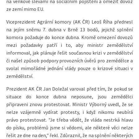
na venkově slevami na sociálním pojištění a omezit dovoz
ze zemí mimo EU.
Viceprezident Agrární komory (AK ČR) Leoš Říha přednesl
na jejím sněmu 7. dubna v Brně 13 bodů, jejichž splnění
komora požaduje do konce dubna. Kromě omezení dovozů
mezi požadavky patří i to, aby ministr zemědělství
informoval, jak plánuje řešit současnou krizi v zemědělství
či našel způsob podpory provozních úvěrů pro zemědělce a
svolal mimořádné jednání vlády pouze o krizové situaci v
zemědělství.
Prezident AK ČR Jan Doležal varoval před tím, že pokud se
situace do konce dubna neposune, jsou zemědělci
připraveni znovu protestovat. Ministr Výborný uvedl, že se
nelze vzájemně vydírat protesty, i když nikomu neubírá
právo protestovat. "Je třeba vědět, že vláda nestrká hlavu
do písku, problémů jsme si vědomi, ale některé věci nelze
řešit ze dne na den," řekl. Zdůraznil, že na splnění některých