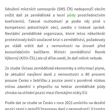
Sdružení místních samospráv (SMS ČR) nedoporučí obcím
snížit daň ze zemědělské a lesní
půdy
prostřednictvím
koeficientů. Takové rozhodnutí je podle něj plně v
kompetenci jednotlivých obcí, uvedlo v tiskové zprávě.
Nevládní zemědělské organizace, které letos několikrát
protestovaly kvůli současné krizi v zemědělství, požadovaly
po vládě vrátit daň z nemovitosti na úroveň před
konsolidačním balíčkem. Ministr zemědělství Marek
Výborný (KDU-ČSL) ale už dříve uvedl, že daň měnit nebude.
Ze studie Ústavu zemědělské ekonomiky a informací plyne,
že aktuální navýšení daně z nemovitosti o 80 procent
posune Česko v žebříčku z pozice zemí s poměrně nízkou
mírou zdanění v přepočtu na hektar zemědělské půdy
zhruba na střední pozici mezi členskými státy EU.
Podle dat ze studie se Česko v roce 2021 umístilo na desáté
pozici zemí s nejnižší hrazenou daní z nemovitostí. V tomto