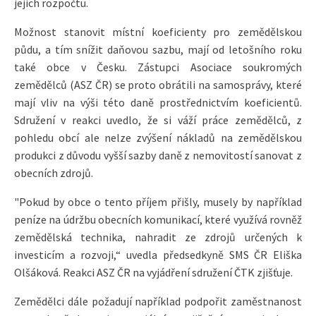
jejich rozpočtu.
Možnost stanovit místní koeficienty pro zemědělskou
půdu, a tím snížit daňovou sazbu, mají od letošního roku
také obce v Česku. Zástupci Asociace soukromých
zemědělců (ASZ ČR) se proto obrátili na samosprávy, které
mají vliv na výši této daně prostřednictvím koeficientů.
Sdružení v reakci uvedlo, že si váží práce zemědělců, z
pohledu obcí ale nelze zvýšení nákladů na zemědělskou
produkci z důvodu vyšší sazby daně z nemovitostí sanovat z
obecních zdrojů.
"Pokud by obce o tento příjem přišly, musely by například
peníze na údržbu obecních komunikací, které využívá rovněž
zemědělská technika, nahradit ze zdrojů určených k
investicím a rozvoji,“ uvedla předsedkyně SMS ČR Eliška
Olšáková. Reakci ASZ ČR na vyjádření sdružení ČTK zjišťuje.
Zemědělci dále požadují například podpořit zaměstnanost