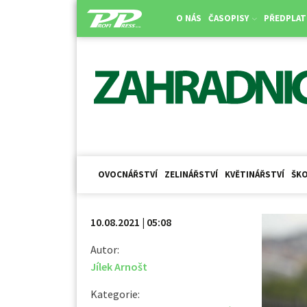
O NÁS
ČASOPISY
PŘEDPLAT
OVOCNÁŘSTVÍ
ZELINÁŘSTVÍ
KVĚTINÁŘSTVÍ
ŠKO
10.08.2021 | 05:08
Autor:
Jílek Arnošt
Kategorie: