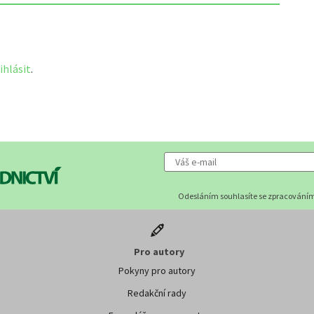
ihlásit
.
Odesláním souhlasíte se zpracováním
Pro autory
Pokyny pro autory
Redakční rady