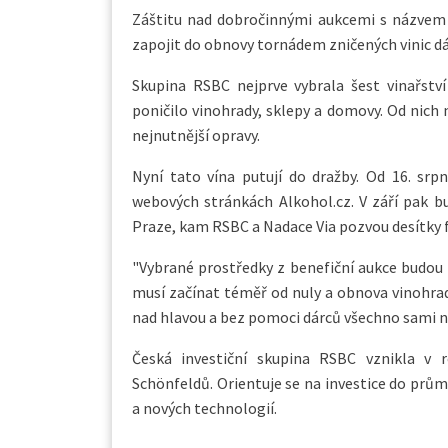
Záštitu nad dobročinnými aukcemi s názvem T
zapojit do obnovy tornádem zničených vinic dárc
Skupina RSBC nejprve vybrala šest vinařstv
poničilo vinohrady, sklepy a domovy. Od nich 
nejnutnější opravy.
Nyní tato vína putují do dražby. Od 16. srp
webových stránkách Alkohol.cz. V září pak bu
Praze, kam RSBC a Nadace Via pozvou desítky 
"Vybrané prostředky z benefiční aukce budou
musí začínat téměř od nuly a obnova vinohradu 
nad hlavou a bez pomoci dárců všechno sami ne
Česká investiční skupina RSBC vznikla v 
Schönfeldů. Orientuje se na investice do prů
a nových technologií.