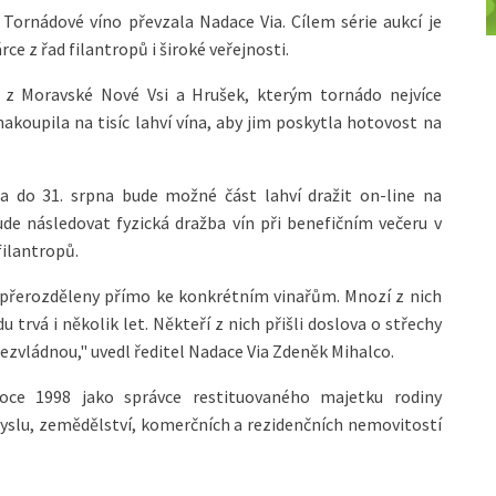
ornádové víno převzala Nadace Via. Cílem série aukcí je
e z řad filantropů i široké veřejnosti.
í z Moravské Nové Vsi a Hrušek, kterým tornádo nejvíce
nakoupila na tisíc lahví vína, aby jim poskytla hotovost na
na do 31. srpna bude možné část lahví dražit on-line na
de následovat fyzická dražba vín při benefičním večeru v
filantropů.
 přerozděleny přímo ke konkrétním vinařům. Mnozí z nich
trvá i několik let. Někteří z nich přišli doslova o střechy
zvládnou," uvedl ředitel Nadace Via Zdeněk Mihalco.
roce 1998 jako správce restituovaného majetku rodiny
myslu, zemědělství, komerčních a rezidenčních nemovitostí