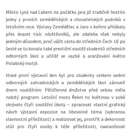
Město Lysá nad Labem na počátku jara již tradičně hostilo
jedny z prvních zemědělských a chovatelských podniků v
letošním roce. Výstavy Zemědělec a Jaro s koňmi přilákaly
přes dvacet tisíc návštěvníků, ale zdaleka však nebyly
jediným důvodem, proč vážit cestu do středních Čech. Už po
šesté se tu konala také prestižní soutěž studentů středních
odborných škol a učilišť ve vazbě a aranžování květin
Polabský motýl.
Hned první výstavní den byl pro studenty celkem sedmi
odborných zahradnických a zemědělských škol zároveň
dnem soutěžním. Pětičlenná družstva před sebou měla
nabitý program. Letošní moto Řekni to květinou v sobě
skrývalo čtyři soutěžní úkoly – zpracovat vlastní grafický
návrh výstavní expozice na libovolné téma (vybranou
slavnostní příležitost) a realizovat jej, prostřít a dekorovat
stůl pro čtyři osoby k téže příležitosti, naaranžovat