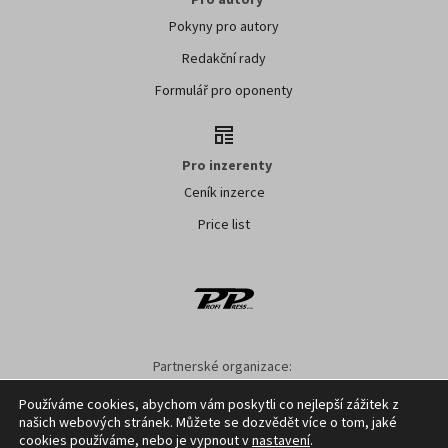
Pokyny pro autory
Redakční rady
Formulář pro oponenty
Pro inzerenty
Ceník inzerce
Price list
Partnerské organizace:
AK ČR
ZS ČR
ASZ ČR
SMA ČR
SDZT
Používáme cookies, abychom vám poskytli co nejlepší zážitek z
našich webových stránek. Můžete se dozvědět více o tom, jaké
Nastavení cookies
GDPR
Facebook
Kontakt
cookies používáme, nebo je vypnout v
nastavení
.