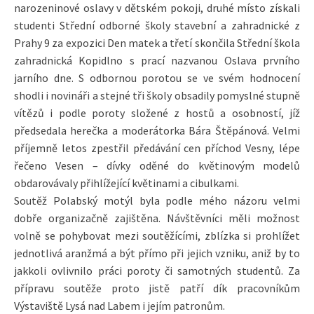
narozeninové oslavy v dětském pokoji, druhé místo získali
studenti Střední odborné školy stavební a zahradnické z
Prahy 9 za expozici Den matek a třetí skončila Střední škola
zahradnická Kopidlno s prací nazvanou Oslava prvního
jarního dne. S odbornou porotou se ve svém hodnocení
shodli i novináři a stejné tři školy obsadily pomyslné stupně
vítězů i podle poroty složené z hostů a osobností, jíž
předsedala herečka a moderátorka Bára Štěpánová. Velmi
příjemně letos zpestřil předávání cen příchod Vesny, lépe
řečeno Vesen – dívky oděné do květinovým modelů
obdarovávaly přihlížející květinami a cibulkami.
Soutěž Polabský motýl byla podle mého názoru velmi
dobře organizačně zajištěna. Návštěvníci měli možnost
volně se pohybovat mezi soutěžícími, zblízka si prohlížet
jednotlivá aranžmá a být přímo při jejich vzniku, aniž by to
jakkoli ovlivnilo práci poroty či samotných studentů. Za
přípravu soutěže proto jistě patří dík pracovníkům
Výstaviště Lysá nad Labem i jejím patronům.