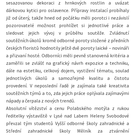
sesazovanou dekoraci z hrnkových rostlin a uvázat
dárkovou kytici pro oslavence. Přípravy instalací probíhaly
již od úterý, takže hned od počátku měli porotci i nezávislí
pozorovatelé možnost prohlížet si jednotlivé práce a
sledovat jejich vývoj v průběhu soutěže. Zvládnutí
soutěžních úkolů kromě odborné poroty složené z předních
českých floristů hodnotily ještě dvě poroty laické – novináři
a přizvaní hosté. Odborníci měli pevně stanovená kritéria a
zaměřili se zvlášť na grafický návrh expozice a techniku,
dále na estetiku, celkový dojem, vystižení tématu, soulad
jednotlivých úkolů a samozřejmě kvalitu a čistotu
provedení. V neposlední řadě je zajímala také kreativita
soutěžních týmů a to, zda jejich práce oplývala zajímavými
nápady a čerpala z nových trendů.
Absolutní vítězství a cenu Polabského motýla z rukou
ředitelky výstaviště v Lysé nad Labem Heleny Svobodové
převzal tým studentů Vyšší odborné školy zahradnické a
Střední zahradnické školy Mělník za ztvárnění