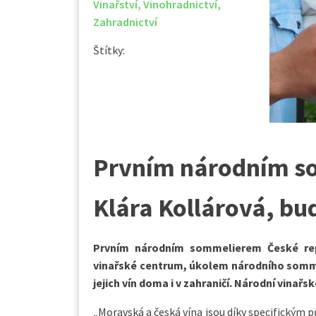
Vinařství
,
Vinohradnictví
,
Zahradnictví
Štítky:
Prvním národním s
Klára Kollárová, b
Prvním národním sommelierem České repu
vinařské centrum, úkolem národního somme
jejich vín doma i v zahraničí. Národní vina
„Moravská a česká vína jsou díky specifický