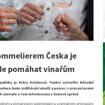
ommelierem Česka je
ude pomáhat vinařům
bliky je Klára Kollárová. Funkci vytvořilo Národní
liera bude vzdělávání vinařů a pomoc s prezentacemi
řské centrum o tom informovalo v tiskové zprávě.
m půdním a klimatickým podmínkám a originálním přístupům