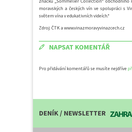
značku „Sommelier Collection“ obchodního ře
moravských a českých vín ve spolupráci s V
světem vína v edukativních videích.*
Zdroj: ČTK a www.vinazmoravyvinazcech.cz
NAPSAT KOMENTÁŘ
Pro přidávání komentářů se musíte nejdříve
př
DENÍK / NEWSLETTER