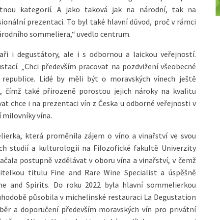
tnou kategorií. A jako taková jak na národní, tak na
onální prezentaci. To byl také hlavní důvod, proč v rámci
národního sommeliera,“ uvedlo centrum.
ři i degustátory, ale i s odbornou a laickou veřejností.
ustací. „Chci především pracovat na pozdvižení všeobecné
 republice. Lidé by měli být o moravských vínech ještě
, čímž také přirozeně porostou jejich nároky na kvalitu
t chce i na prezentaci vín z Česka u odborné veřejnosti v
 milovníky vína.
ierka, která proměnila zájem o víno a vinařství ve svou
h studií a kulturologii na Filozofické fakultě Univerzity
 začala postupně vzdělávat v oboru vína a vinařství, v čemž
žitelkou titulu Fine and Rare Wine Specialist a úspěšně
e and Spirits. Do roku 2022 byla hlavní sommelierkou
uhodobě působila v michelinské restauraci La Degustation
běr a doporučení především moravských vín pro privátní