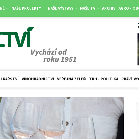
NÉ
NAŠE PROJEKTY
NAŠE VÝSTAVY
NAŠE TV
ARCHIV
AGRO - O
LKAŘSTVÍ
VINOHRADNICTVÍ
VEŘEJNÁ ZELEŇ
TRH - POLITIKA
PRÁVĚ VY