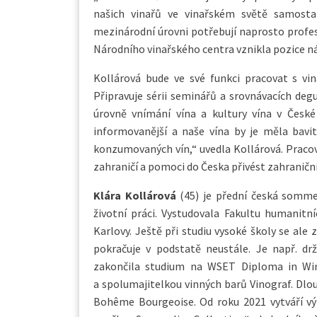
našich vinařů ve vinařském světě samosta
mezinárodní úrovni potřebují naprosto profesi
Národního vinařského centra vznikla pozice 
Kollárová bude ve své funkci pracovat s vina
Připravuje sérii seminářů a srovnávacích deg
úrovně vnímání vína a kultury vína v České
informovanější a naše vína by je měla bavit
konzumovaných vín,“ uvedla Kollárová. Pracova
zahraničí a pomoci do Česka přivést zahraniční
Klára Kollárová
(45) je přední česká sommel
životní práci. Vystudovala Fakultu humanitníc
Karlovy. Ještě při studiu vysoké školy se ale
pokračuje v podstatě neustále. Je např. dr
zakončila studium na WSET Diploma in Win
a spolumajitelkou vinných barů Vinograf. Dlo
Bohême Bourgeoise. Od roku 2021 vytváří vý