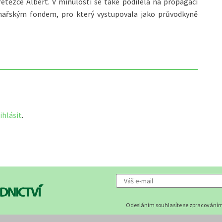
tězce Albert. V minulosti se také podílela na propagaci
inařským fondem, pro který vystupovala jako průvodkyně
ihlásit
.
Odesláním souhlasíte se zpracováním