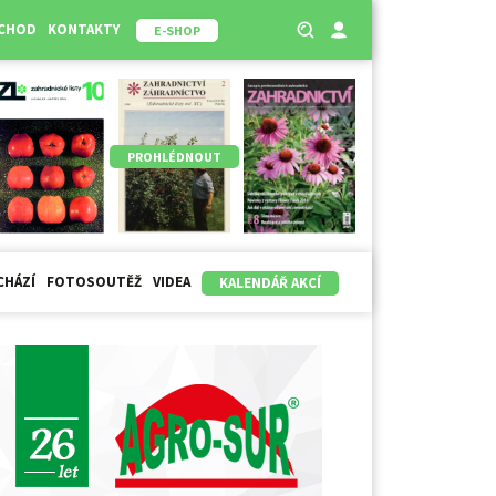
BCHOD
KONTAKTY
E-SHOP
PROHLÉDNOUT
CHÁZÍ
FOTOSOUTĚŽ
VIDEA
KALENDÁŘ AKCÍ