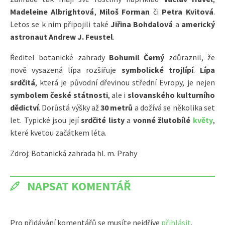
Madeleine Albrightová
,
Miloš Forman
či
Petra Kvitová
.
Letos se k nim připojili také
Jiřina Bohdalová
a
americký
astronaut Andrew J. Feustel
.
Ředitel botanické zahrady
Bohumil Černý
zdůraznil, že
nově vysazená lípa rozšiřuje
symbolické trojlípí
.
Lípa
srdčitá
, která je původní dřevinou střední Evropy, je nejen
symbolem české státnosti
, ale i
slovanského kulturního
dědictví
. Dorůstá výšky až
30 metrů
a dožívá se několika set
let. Typické jsou její
srdčité listy
a
vonné žlutobílé
květy
,
které kvetou začátkem léta.
Zdroj: Botanická zahrada hl. m. Prahy
NAPSAT KOMENTÁŘ
Pro přidávání komentářů se musíte nejdříve
přihlásit
.