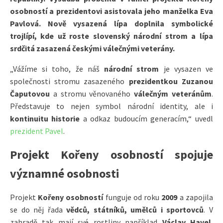
osobností a prezidentovi asistovala jeho manželka Eva
Pavlová. Nově vysazená lípa doplnila symbolické
trojlípí, kde už roste slovenský národní strom a lípa
srdčitá zasazená českými válečnými veterány.
„Vážíme si toho, že náš
národní strom
je vysazen ve
společnosti stromu zasazeného
prezidentkou Zuzanou
Čaputovou
a stromu věnovaného
válečným veteránům
.
Představuje to nejen symbol národní identity, ale i
kontinuitu historie
a odkaz budoucím generacím,“ uvedl
prezident Pavel
.
Projekt Kořeny osobností spojuje
významné osobnosti
Projekt
Kořeny osobností
funguje od roku
2009
a zapojila
se do něj řada
vědců, státníků, umělců i sportovců
. V
zahradě tak mají své rostliny například
Václav Havel
,