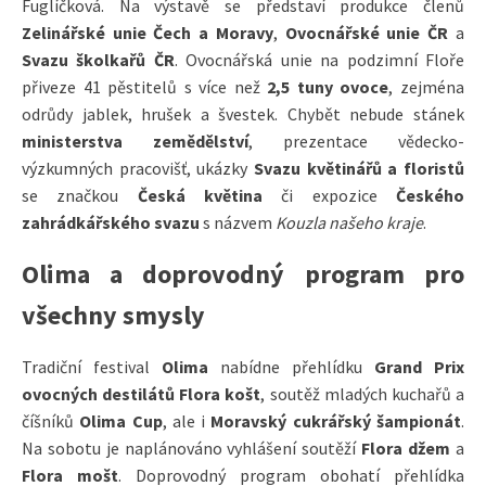
Fuglíčková. Na výstavě se představí produkce členů
Zelinářské unie Čech a Moravy
,
Ovocnářské unie ČR
a
Svazu školkařů ČR
. Ovocnářská unie na podzimní Floře
přiveze 41 pěstitelů s více než
2,5 tuny ovoce
, zejména
odrůdy jablek, hrušek a švestek. Chybět nebude stánek
ministerstva zemědělství
, prezentace vědecko-
výzkumných pracovišť, ukázky
Svazu květinářů a floristů
se značkou
Česká květina
či expozice
Českého
zahrádkářského svazu
s názvem
Kouzla našeho kraje
.
Olima a doprovodný program pro
všechny smysly
Tradiční festival
Olima
nabídne přehlídku
Grand Prix
ovocných destilátů Flora košt
, soutěž mladých kuchařů a
číšníků
Olima Cup
, ale i
Moravský cukrářský šampionát
.
Na sobotu je naplánováno vyhlášení soutěží
Flora džem
a
Flora mošt
. Doprovodný program obohatí přehlídka