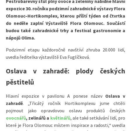
Pestrobarevný stůl plný ovoce a zeleniny nabídne hlavní
expozice 30. ročníku podzimní zahradnické výstavy Flora
Olomouc–Hortikomplex, kterou příští týden od čtvrtka
do neděle zaplní Výstaviště Flora Olomouc. Součástí
budou také zahradnické trhy a festival gastronomie a
nápojů Olima.
Podzimní etapu každoročně navštíví zhruba 20.000 lidí,
uvedla ředitelka výstaviště Eva Fuglíčková.
Oslava v zahradě: plody českých
pěstitelů
Hlavní expozice v pavilonu A ponese název
Oslava v
zahradě
. „Třicátý ročník Hortikomplexu jsme chtěli
pojmout jako opravdovou oslavu produktů českých
ovocnářů
, zelinářů a
květinářů
, ale také setkávání lidí, pro
které je Flora Olomouc místem inspirace a radosti,“ uvedla