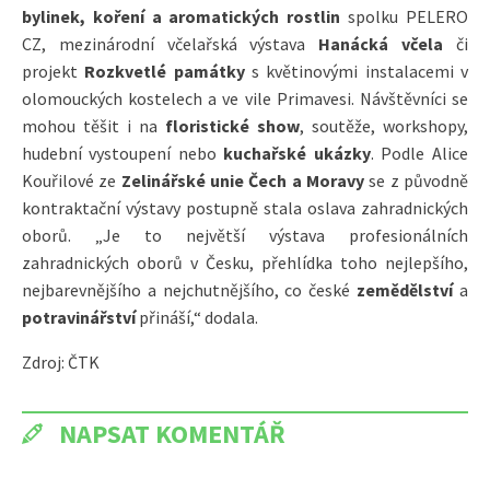
bylinek, koření a aromatických rostlin
spolku PELERO
CZ, mezinárodní včelařská výstava
Hanácká včela
či
projekt
Rozkvetlé památky
s květinovými instalacemi v
olomouckých kostelech a ve vile Primavesi. Návštěvníci se
mohou těšit i na
floristické show
, soutěže, workshopy,
hudební vystoupení nebo
kuchařské ukázky
. Podle Alice
Kouřilové ze
Zelinářské unie Čech a Moravy
se z původně
kontraktační výstavy postupně stala oslava zahradnických
oborů. „Je to největší výstava profesionálních
zahradnických oborů v Česku, přehlídka toho nejlepšího,
nejbarevnějšího a nejchutnějšího, co české
zemědělství
a
potravinářství
přináší,“ dodala.
Zdroj: ČTK
NAPSAT KOMENTÁŘ