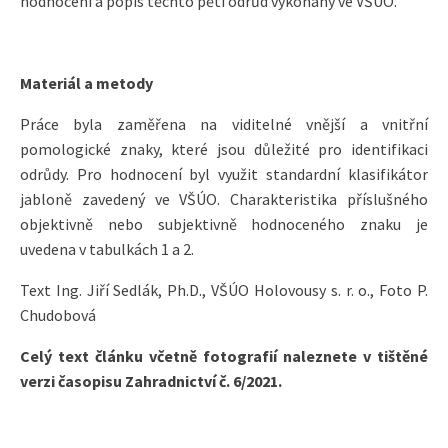
hodnocení a popis těchto pěti odrůd vykonaný ve VŠÚO.
Materiál a metody
Práce byla zaměřena na viditelné vnější a vnitřní
pomologické znaky, které jsou důležité pro identifikaci
odrůdy. Pro hodnocení byl využit standardní klasifikátor
jabloně zavedený ve VŠÚO. Charakteristika příslušného
objektivně nebo subjektivně hodnoceného znaku je
uvedena v tabulkách 1 a 2.
Text Ing. Jiří Sedlák, Ph.D., VŠÚO Holovousy s. r. o., Foto P.
Chudobová
Celý text článku včetně fotografií naleznete v tištěné
verzi časopisu Zahradnictví č. 6/2021.