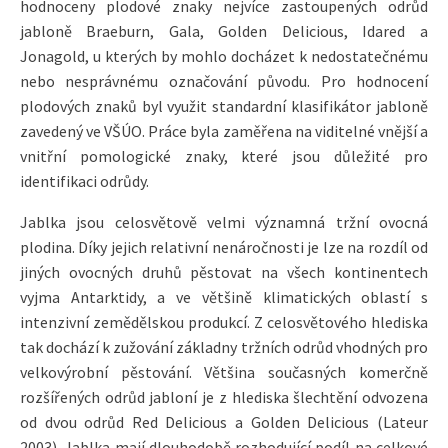
hodnoceny plodové znaky nejvíce zastoupených odrůd
jabloně Braeburn, Gala, Golden Delicious, Idared a
Jonagold, u kterých by mohlo docházet k nedostatečnému
nebo nesprávnému označování původu. Pro hodnocení
plodových znaků byl využit standardní klasifikátor jabloně
zavedený ve VŠÚO. Práce byla zaměřena na viditelné vnější a
vnitřní pomologické znaky, které jsou důležité pro
identifikaci odrůdy.
Jablka jsou celosvětově velmi významná tržní ovocná
plodina. Díky jejich relativní nenáročnosti je lze na rozdíl od
jiných ovocných druhů pěstovat na všech kontinentech
vyjma Antarktidy, a ve většině klimatických oblastí s
intenzivní zemědělskou produkcí. Z celosvětového hlediska
tak dochází k zužování základny tržních odrůd vhodných pro
velkovýrobní pěstování. Většina současných komerčně
rozšířených odrůd jabloní je z hlediska šlechtění odvozena
od dvou odrůd Red Delicious a Golden Delicious (Lateur
2003). Jablka mají dlouhodobě rozhodující podíl na celkové