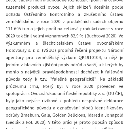
tuzemské produkci ovoce. Jejich sklizeň dosáhla podle
odhadu Ústředního kontrolního a zkušebního ústavu
zemědělského v roce 2020 v produkčních sadech objemu
111 605 tun a jejich podíl na celkové produkci ovoce v roce
2020 tak činil velmi významných 82,9 % (Buchtová 2020). Ve
Výzkumném a šlechtitelském ústavu ovocnářském
Holovousy s. r. o. (VŠÚO) probíhá řešení projektu Národní
agentury pro zemědělský výzkum QK1910104, u nějž je
jedním z hlavních zjištění popis odrůd a šarží, u kterých by
mohlo s největší pravděpodobností docházet k falšování
původu tedy k tzv. "falešné geograficitě". Na základě
průzkumu trhu, který byl v roce 2020 proveden ve
spolupráci s Ovocnářskou unií České republiky z. s. (OU ČR),
byly jako nejvíce rizikové z pohledu nesprávné deklarace
geografického původu a označování plodů identifikovány
odrůdy Braeburn, Gala, Golden Delicious, Idared a Jonagold
(Sedlák a kol. 2020). V této práci je proto popsán způsob