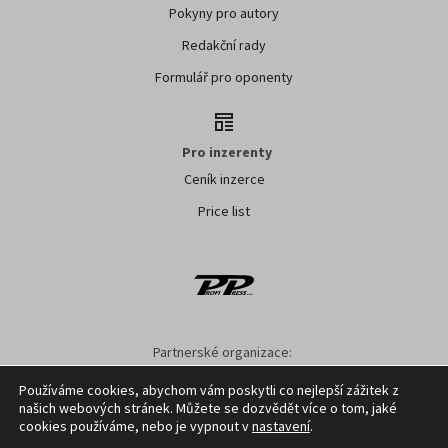
Pokyny pro autory
Redakční rady
Formulář pro oponenty
Pro inzerenty
Ceník inzerce
Price list
Partnerské organizace:
AK ČR
ZS ČR
ASZ ČR
SMA ČR
SDZT
Používáme cookies, abychom vám poskytli co nejlepší zážitek z
našich webových stránek. Můžete se dozvědět více o tom, jaké
Nastavení cookies
GDPR
Facebook
Kontakt
cookies používáme, nebo je vypnout v
nastavení
.