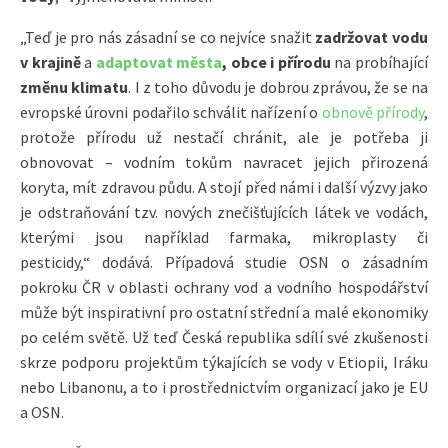
„Teď je pro nás zásadní se co nejvíce snažit
zadržovat vodu
v krajině
a
adaptovat města
, obce i přírodu
na probíhající
změnu klimatu
. I z toho důvodu je dobrou zprávou, že se na
evropské úrovni podařilo schválit nařízení o
obnově přírody
,
protože přírodu už nestačí chránit, ale je potřeba ji
obnovovat – vodním tokům navracet jejich přirozená
koryta, mít zdravou půdu. A stojí před námi i další výzvy jako
je odstraňování tzv. nových znečišťujících látek ve vodách,
kterými jsou například farmaka, mikroplasty či
pesticidy,“ dodává. Případová studie OSN o zásadním
pokroku ČR v oblasti ochrany vod a vodního hospodářství
může být inspirativní pro ostatní střední a malé ekonomiky
po celém světě. Už teď Česká republika sdílí své zkušenosti
skrze podporu projektům týkajících se vody v Etiopii, Iráku
nebo Libanonu, a to i prostřednictvím organizací jako je EU
a OSN.