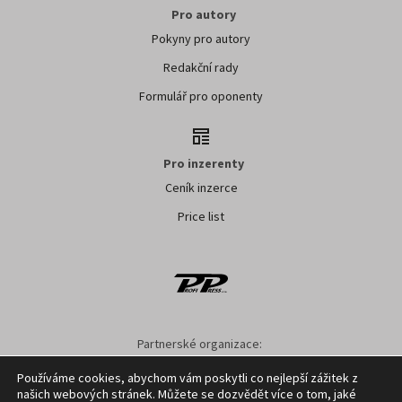
Pro autory
Pokyny pro autory
Redakční rady
Formulář pro oponenty
Pro inzerenty
Ceník inzerce
Price list
Partnerské organizace:
AK ČR
ZS ČR
ASZ ČR
SMA ČR
SDZT
Používáme cookies, abychom vám poskytli co nejlepší zážitek z
našich webových stránek. Můžete se dozvědět více o tom, jaké
Nastavení cookies
GDPR
Facebook
Kontakt