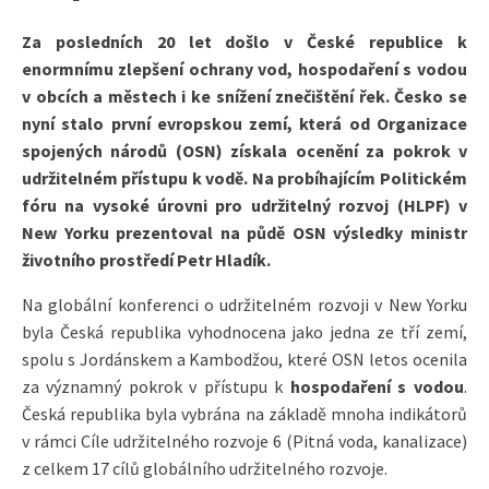
Za posledních 20 let došlo v České republice k
enormnímu zlepšení ochrany vod, hospodaření s vodou
v obcích a městech i ke snížení znečištění řek. Česko se
nyní stalo první evropskou zemí, která od Organizace
spojených národů (OSN) získala ocenění za pokrok v
udržitelném přístupu k vodě. Na probíhajícím Politickém
fóru na vysoké úrovni pro udržitelný rozvoj (HLPF) v
New Yorku prezentoval na půdě OSN výsledky ministr
životního prostředí Petr Hladík.
Na globální konferenci o udržitelném rozvoji v New Yorku
byla Česká republika vyhodnocena jako jedna ze tří zemí,
spolu s Jordánskem a Kambodžou, které OSN letos ocenila
za významný pokrok v přístupu k
hospodaření s vodou
.
Česká republika byla vybrána na základě mnoha indikátorů
v rámci Cíle udržitelného rozvoje 6 (Pitná voda, kanalizace)
z celkem 17 cílů globálního udržitelného rozvoje.