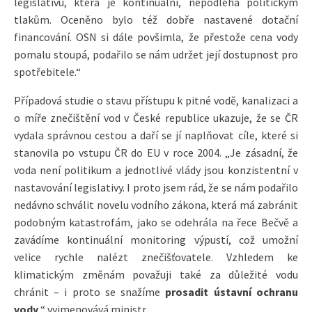
legislativu, která je kontinuální, nepodléhá politickým
tlakům. Oceněno bylo též dobře nastavené dotační
financování. OSN si dále povšimla, že přestože cena vody
pomalu stoupá, podařilo se nám udržet její dostupnost pro
spotřebitele.“
Případová studie o stavu přístupu k pitné vodě, kanalizaci a
o míře znečištění vod v České republice ukazuje, že se ČR
vydala správnou cestou a daří se jí naplňovat cíle, které si
stanovila po vstupu ČR do EU v roce 2004. „Je zásadní, že
voda není politikum a jednotlivé vlády jsou konzistentní v
nastavování legislativy. I proto jsem rád, že se nám podařilo
nedávno schválit novelu vodního zákona, která má zabránit
podobným katastrofám, jako se odehrála na řece Bečvě a
zavádíme kontinuální monitoring výpustí, což umožní
velice rychle nalézt znečišťovatele. Vzhledem ke
klimatickým změnám považuji také za důležité vodu
chránit – i proto se snažíme
prosadit ústavní ochranu
vody
,“ vyjmenovává ministr.