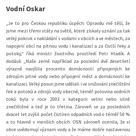
Vodní Oskar
„Je to pro Českou republiku úspěch. Opravdu mě těší, že
jsme mezi třemi státy na světě, které získaly uznání za tak
velký pokrok v nakládání s vodami v obcích a ve městech, za
napojení obcí na pitnou vodu i kanalizaci a za čistší řeky a
potoky,“ říká ministr životního prostředí Petr Hladík. A
dodává: „Naše země například za poslední dvě desetiletí
výrazně navýšila procento domácností připojených ke
zdrojům pitné vody nebo připojení měst a domácností ke
kanalizaci. Velký posun jsme udělali i ve snižování znečištění
řek a potoků a zdrojů vody obecně, téměř polovina vodních
toků byla v roce 2003 v kategorii velmi nebo silně
znečištěné a teď je to třetina. Zároveň se za posledních
dvacet let zvýšil počet čistíren odpadních vod o téměř 50 %
a to hlavně v menších obcích. OSN zároveň ocenila, že si
obce uvědomují význam vody a že máme dobře nastavenou