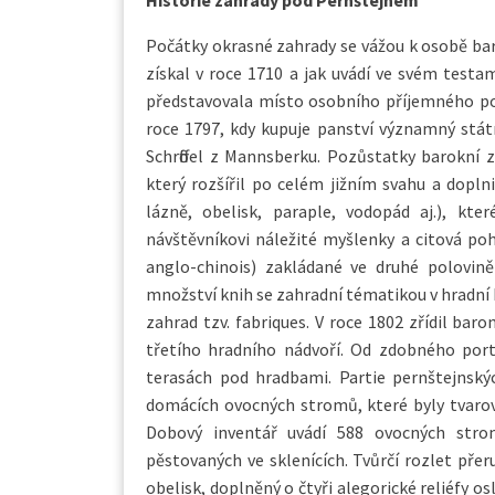
Počátky okrasné zahrady se vážou k osobě ba
získal v roce 1710 a jak uvádí ve svém testa
představovala místo osobního příjemného pot
roce 1797, kdy kupuje panství významný stát
Schrӧffel z Mannsberku. Pozůstatky barokní 
který rozšířil po celém jižním svahu a dopln
lázně, obelisk, paraple, vodopád aj.), kt
návštěvníkovi náležité myšlenky a citová pohn
anglo-chinois) zakládané ve druhé polovině
množství knih se zahradní tématikou v hradní 
zahrad tzv. fabriques. V roce 1802 zřídil bar
třetího hradního nádvoří. Od zdobného port
terasách pod hradbami. Partie pernštejnsk
domácích ovocných stromů, které byly tvarov
Dobový inventář uvádí 588 ovocných strom
pěstovaných ve sklenících. Tvůrčí rozlet přer
obelisk, doplněný o čtyři alegorické reliéfy os