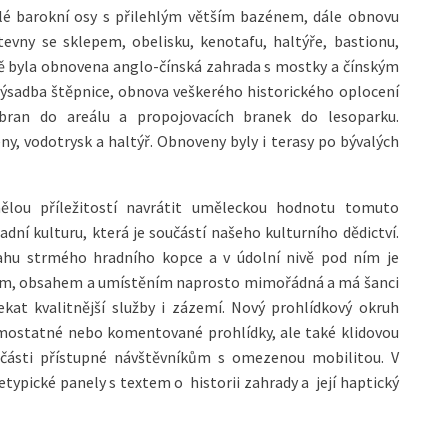
slé barokní osy s přilehlým větším bazénem, dále obnovu
tevny se sklepem, obelisku, kenotafu, haltýře, bastionu,
ně byla obnovena anglo-čínská zahrada s mostky a čínským
výsadba štěpnice, obnova veškerého historického oplocení
bran do areálu a propojovacích branek do lesoparku.
y, vodotrysk a haltýř. Obnoveny byly i terasy po bývalých
ělou příležitostí navrátit uměleckou hodnotu tomuto
adní kulturu, která je součástí našeho kulturního dědictví.
vahu strmého hradního kopce a v údolní nivě pod ním je
ím, obsahem a umístěním naprosto mimořádná a má šanci
ekat kvalitnější služby i zázemí. Nový prohlídkový okruh
ostatné nebo komentované prohlídky, ale také klidovou
části přístupné návštěvníkům s omezenou mobilitou. V
etypické panely s textem o historii zahrady a její haptický