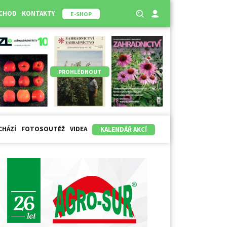
BCHOD
KONTAKTY
E-SHOP
PROHLÉDNOUT
CHÁZÍ
FOTOSOUTĚŽ
VIDEA
KALENDÁŘ AKCÍ