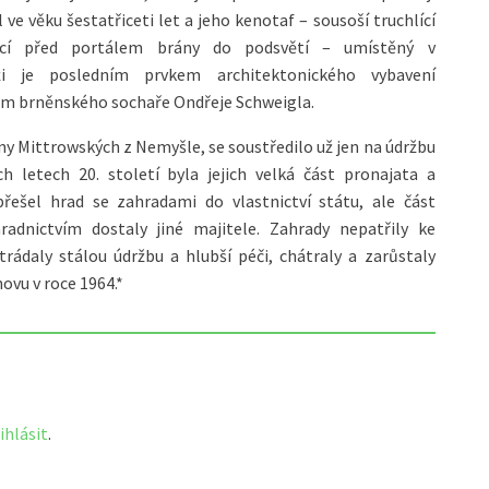
l ve věku šestatřiceti let a jeho kenotaf – sousoší truchlící
ící před portálem brány do podsvětí – umístěný v
áži je posledním prvkem architektonického vybavení
lem brněnského sochaře Ondřeje Schweigla.
iny Mittrowských z Nemyšle, se soustředilo už jen na údržbu
letech 20. století byla jejich velká část pronajata a
ešel hrad se zahradami do vlastnictví státu, ale část
adnictvím dostaly jiné majitele. Zahrady nepatřily ke
ádaly stálou údržbu a hlubší péči, chátraly a zarůstaly
ovu v roce 1964.*
ihlásit
.