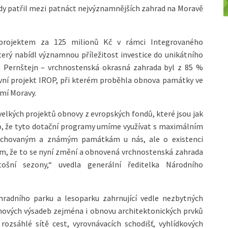
kdy patřil mezi patnáct nejvýznamnějších zahrad na Moravě
projektem za 125 milionů Kč v rámci Integrovaného
erý nabídl významnou příležitost investice do unikátního
 Pernštejn – vrchnostenská okrasná zahrada byl z 85 %
rvní projekt IROP, při kterém proběhla obnova památky ve
mí Moravy.
velkých projektů obnovy z evropských fondů, které jsou jak
o, že tyto dotační programy umíme využívat s maximálním
dochovaným a známým památkám u nás, ale o existenci
ím, že to se nyní změní a obnovená vrchnostenská zahrada
ošní sezony,“ uvedla generální ředitelka Národního
radního parku a lesoparku zahrnující vedle nezbytných
 nových výsadeb zejména i obnovu architektonických prvků
ozsáhlé sítě cest, vyrovnávacích schodišť, vyhlídkových