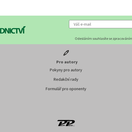
Odesláním souhlasíte se zpracováním
Pro autory
Pokyny pro autory
Redakční rady
Formulář pro oponenty