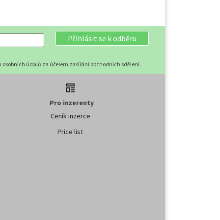
Přihlásit se k odběru
 osobních údajů za účelem zasílání obchodních sdělení.
Pro inzerenty
Ceník inzerce
Price list