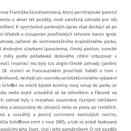
rona Františka Stockhammera, který pernštejnské panství
mentu o deset let později, nově založená zahrada pro něj
ěšení. K vyvrcholení parkových úprav však dochází až po
ní úředník a stoupenec josefínských reforem baron Ignác
zahrady začlenil do sentimentálního krajinářského parku,
il drobnými stavbami (poustevna, čínský pavilon, turecké
eré měly podle požadavků dobového cítění vzbuzovat v
utí. Inspirací mu byly tzv. anglo-čínské zahrady (jardins
 18. století ve francouzském prostředí. Svědčí o tom i
knihovně, nechybí ani vzorníky architektonického vybavení
on Schrӧffel na místě bývalé konírny nový vstup do parku ze
álu vedlo kryté schodiště až ke skleníkům a fíkovně na
ých zahrad byly s rozvahou osazovány různými odrůdami
ány a sesazovány do obrazců nebo se pnuly po trelážích.
ů a rozsáhlý a pestrý sortiment exotických rostlin,
ušila Schrӧfflova smrt v roce 1805, a tak se právě budovaný
lavujícími jeho život, stal i jeho památníkem. O rok později