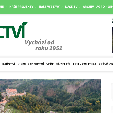
NÉ
NAŠE PROJEKTY
NAŠE VÝSTAVY
NAŠE TV
ARCHIV
AGRO - O
LKAŘSTVÍ
VINOHRADNICTVÍ
VEŘEJNÁ ZELEŇ
TRH - POLITIKA
PRÁVĚ VY