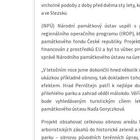
vrcholné podoby z doby před dvěma sty lety, 
a ve Slezsku.
(NPÚ) Národní památkový ústav uspěl s 
regionálního operačního programu (IROP), kt
památkového fondu České republiky. Projekt
financován z prostředků EU a byl to vůbec p
správě Národního památkového ústavu na úze
„V letošním roce jsme dokončili hned několik 
ukázkou příkladné obnovy, tak dokladem toh
efektem. Hrad Pernštejn patří k nejlépe 
přilehlého parku a zahrad věděl málokdo. Věř
bude vyhledávaným turistickým cílem let
památkového ústavu Naďa Goryczková.
Projekt obsahoval celkovou obnovu areálu h
arboristických zásahů do historické zeleně a
parku – obnovu původních terénních úprav, r