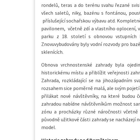
rondelů, teras a do terénu svahu řezané svi
všech saletů, niky, bazénu s fontánou, pous
příslušející sochařskou výbavu atd. Komplet
pavilonem, včetně zdí a vlastního oplocení, 
parku z 18. století s obnovou vstupních 
Znovuvybudovány byly vodní rozvody pro bazén
sklenících.
Obnova vrchnostenské zahrady byla ojedin
historickému místu a přiblížit veřejnosti zahr
Zahrada, rozkládající se na jihozápadním s
rozsahem sice poměrně malá, ale svým pojet
přilákat nové návštěvníky, na které budou č
zahradou nabídne návštěvníkům možnost sam
zónu a procházky různé náročnosti včetně 
původně užitkové části zahrady se nacházejí n
model.
Historie zahrady pod Pernštejnem