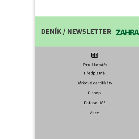
DENÍK / NEWSLETTER
Pro čtenáře
Předplatné
Dárkové certifikáty
E-shop
Fotosoutěž
Akce