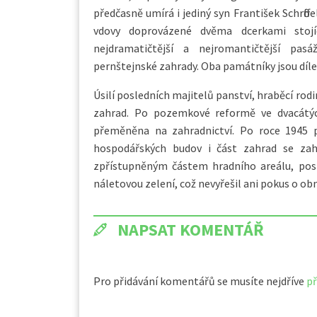
předčasně umírá i jediný syn František Schrӧffe
vdovy doprovázené dvěma dcerkami stoj
nejdramatičtější a nejromantičtější pas
pernštejnské zahrady. Oba památníky jsou dí
Úsilí posledních majitelů panství, hraběcí rod
zahrad. Po pozemkové reformě ve dvacátých 
přeměněna na zahradnictví. Po roce 1945 př
hospodářských budov i část zahrad se zahr
zpřístupněným částem hradního areálu, postr
náletovou zelení, což nevyřešil ani pokus o obn
NAPSAT KOMENTÁŘ
Pro přidávání komentářů se musíte nejdříve
př