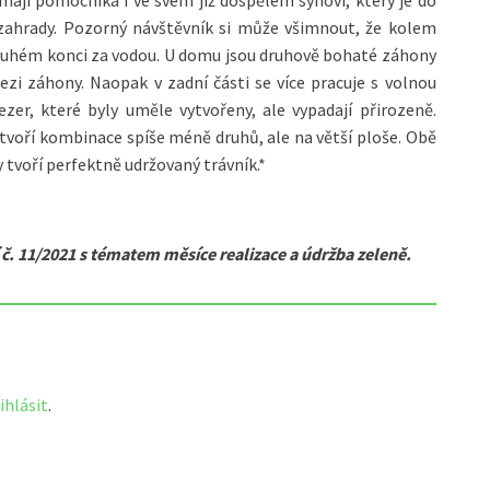
s mají pomocníka i ve svém již dospělém synovi, který je do
t zahrady. Pozorný návštěvník si může všimnout, že kolem
druhém konci za vodou. U domu jsou druhově bohaté záhony
ezi záhony. Naopak v zadní části se více pracuje s volnou
zer, které byly uměle vytvořeny, ale vypadají přirozeně.
voří kombinace spíše méně druhů, ale na větší ploše. Obě
y tvoří perfektně udržovaný trávník.*
 č. 11/2021 s tématem měsíce realizace a údržba zeleně.
ihlásit
.