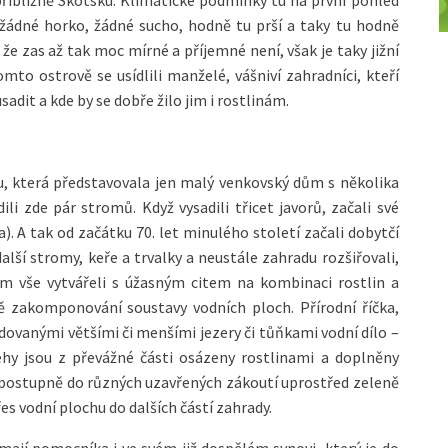
řibližně Skotsku. Klimatické podmínky tu na první pohled
 žádné horko, žádné sucho, hodně tu prší a taky tu hodně
 že zas až tak moc mírné a příjemné není, však je taky jižní
mto ostrově se usídlili manželé, vášniví zahradníci, kteří
adit a kde by se dobře žilo jim i rostlinám.
u, která představovala jen malý venkovský dům s několika
ili zde pár stromů. Když vysadili třicet javorů, začali své
. A tak od začátku 70. let minulého století začali dobytčí
alší stromy, keře a trvalky a neustále zahradu rozšiřovali,
om vše vytvářeli s úžasným citem na kombinaci rostlin a
ně zakomponování soustavy vodních ploch. Přírodní říčka,
udovanými většími či menšími jezery či tůňkami vodní dílo –
ehy jsou z převážné části osázeny rostlinami a doplněny
 postupně do různých uzavřených zákoutí uprostřed zeleně
es vodní plochu do dalších částí zahrady.