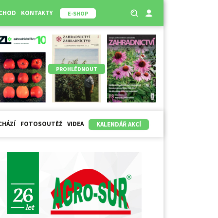
BCHOD
KONTAKTY
E-SHOP
PROHLÉDNOUT
CHÁZÍ
FOTOSOUTĚŽ
VIDEA
KALENDÁŘ AKCÍ