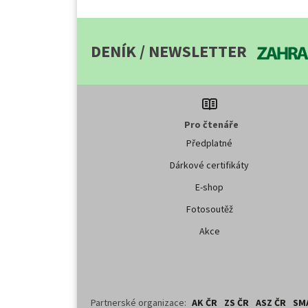
DENÍK / NEWSLETTER
Pro čtenáře
Předplatné
Dárkové certifikáty
E-shop
Fotosoutěž
Akce
Partnerské organizace:
AK ČR
ZS ČR
ASZ ČR
SM