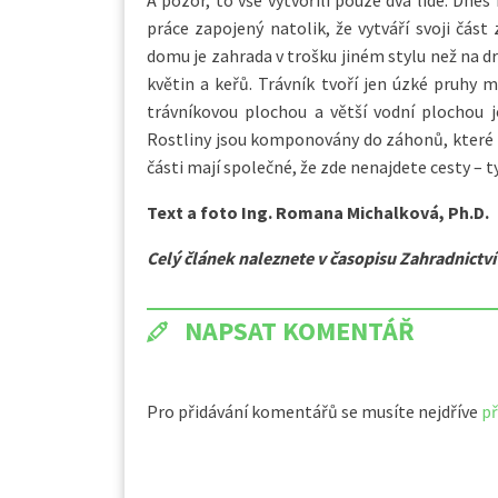
A pozor, to vše vytvořili pouze dva lidé. Dne
práce zapojený natolik, že vytváří svoji čás
domu je zahrada v trošku jiném stylu než na 
květin a keřů. Trávník tvoří jen úzké pruhy m
trávníkovou plochou a větší vodní plochou je
Rostliny jsou komponovány do záhonů, které t
části mají společné, že zde nenajdete cesty – t
Text a foto
Ing. Romana Michalková, Ph.D.
Celý článek naleznete v časopisu Zahradnictví
NAPSAT KOMENTÁŘ
Pro přidávání komentářů se musíte nejdříve
př