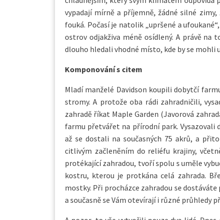
chladnějším, který svým klimatem odpovídá p
vypadají mírně a příjemně, žádné silné zimy,
fouká. Počasí je natolik „upršené a ufoukané“,
ostrov odjakživa méně osídlený. A právě na to
dlouho hledali vhodné místo, kde by se mohli us
Komponování s citem
Mladí manželé Davidson koupili dobytčí farm
stromy. A protože oba rádi zahradničili, vysad
zahradě říkat Maple Garden (Javorová zahrada)
farmu přetvářet na přírodní park. Vysazovali d
až se dostali na současných 75 akrů, a přit
citlivým začleněním do reliéfu krajiny, včet
protékající zahradou, tvoří spolu s uměle vyb
kostru, kterou je protkána celá zahrada. Bř
mostky. Při procházce zahradou se dostáváte
a současně se Vám otevírají i různé průhledy př