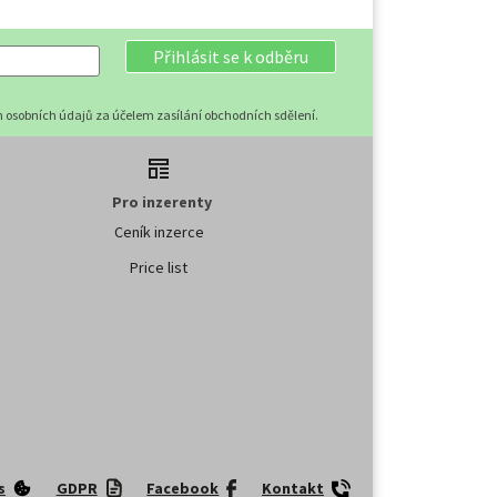
Přihlásit se k odběru
 osobních údajů za účelem zasílání obchodních sdělení.
Pro inzerenty
Ceník inzerce
Price list
s
GDPR
Facebook
Kontakt