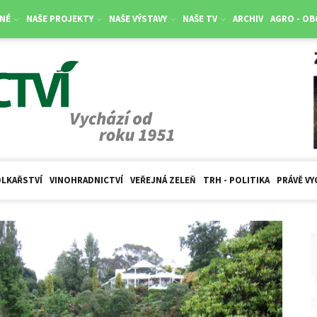
NÉ
NAŠE PROJEKTY
NAŠE VÝSTAVY
NAŠE TV
ARCHIV
AGRO - O
LKAŘSTVÍ
VINOHRADNICTVÍ
VEŘEJNÁ ZELEŇ
TRH - POLITIKA
PRÁVĚ VY