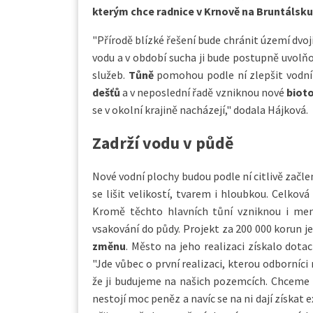
kterým chce radnice v Krnově na Bruntálsk
"Přírodě blízké řešení bude chránit území dvo
vodu a v období sucha ji bude postupně uvolňo
služeb.
Tůně
pomohou podle ní zlepšit vodní 
dešťů
a v neposlední řadě vzniknou nové
biot
se v okolní krajině nacházejí," dodala Hájková.
Zadrží vodu v půdě
Nové vodní plochy budou podle ní citlivě začle
se lišit velikostí, tvarem i hloubkou. Celko
Kromě těchto hlavních tůní vzniknou i menš
vsakování do půdy. Projekt za 200 000 korun je 
změnu
. Město na jeho realizaci získalo dota
"Jde vůbec o první realizaci, kterou odborníci
že ji budujeme na našich pozemcích. Chceme 
nestojí moc peněz a navíc se na ni dají získat 