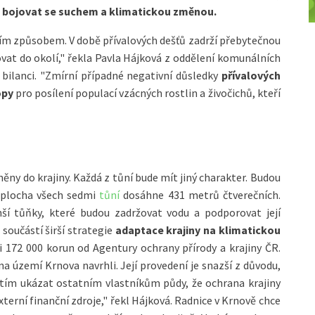
u bojovat se suchem a klimatickou změnou.
jím způsobem. V době přívalových dešťů zadrží přebytečnou
vat do okolí," řekla Pavla Hájková z oddělení komunálních
bilanci. "Zmírní případné negativní důsledky
přívalových
opy
pro posílení populací vzácných rostlin a živočichů, kteří
něny do krajiny. Každá z tůní bude mít jiný charakter. Budou
vá plocha všech sedmi
tůní
dosáhne 431 metrů čtverečních.
í tůňky, které budou zadržovat vodu a podporovat její
součástí širší strategie
adaptace krajiny na klimatickou
ci 172 000 korun od Agentury ochrany přírody a krajiny ČR.
 na území Krnova navrhli. Její provedení je snazší z důvodu,
tím ukázat ostatním vlastníkům půdy, že ochrana krajiny
externí finanční zdroje," řekl Hájková. Radnice v Krnově chce