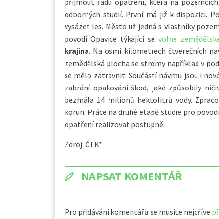
přijmout řadu opatření, která na pozemcích 
odborných studií. První má již k dispozici. P
vysázet les. Město už jedná s vlastníky pozemk
povodí Opavice týkající se
volné zemědělské
krajina
. Na osmi kilometrech čtverečních nav
zemědělská plocha se stromy například v pod
se mělo zatravnit. Součástí návrhu jsou i no
zabrání opakování škod, jaké způsobily nič
bezmála 14 milionů hektolitrů vody. Zpraco
korun. Práce na druhé etapě studie pro povod
opatření realizovat postupně.
Zdroj: ČTK*
NAPSAT KOMENTÁŘ
Pro přidávání komentářů se musíte nejdříve
př