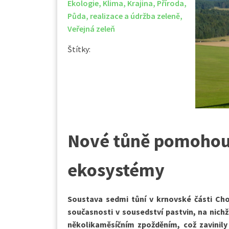
Ekologie
,
Klima
,
Krajina
,
Příroda
,
Půda
,
realizace a údržba zeleně
,
Veřejná zeleň
Štítky:
Nové tůně pomohou 
ekosystémy
Soustava sedmi tůní v krnovské části Cho
současnosti v sousedství pastvin, na nichž
několikaměsíčním zpožděním, což zavinily 