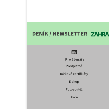
DENÍK / NEWSLETTER
Pro čtenáře
Předplatné
Dárkové certifikáty
E-shop
Fotosoutěž
Akce