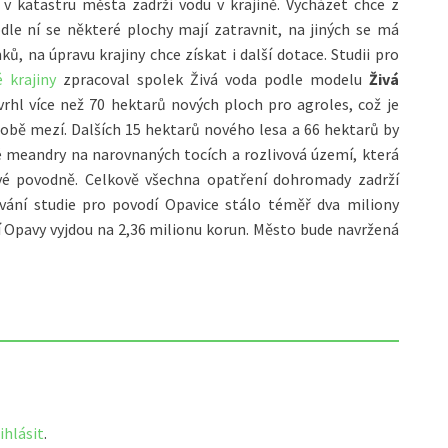
v katastru města zadrží vodu v krajině. Vycházet chce z
odle ní se některé plochy mají zatravnit, na jiných se má
ů, na úpravu krajiny chce získat i další dotace. Studii pro
 krajiny
zpracoval spolek Živá voda podle modelu
Živá
rhl více než 70 hektarů nových ploch pro agroles, což je
obě mezí. Dalších 15 hektarů nového lesa a 66 hektarů by
vé meandry na narovnaných tocích a rozlivová území, která
ivé povodně. Celkově všechna opatření dohromady zadrží
vání studie pro povodí Opavice stálo téměř dva miliony
í Opavy vyjdou na 2,36 milionu korun. Město bude navržená
ihlásit
.