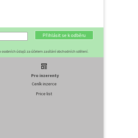
Přihlásit se k odběru
 osobních údajů za účelem zasílání obchodních sdělení.
Pro inzerenty
Ceník inzerce
Price list