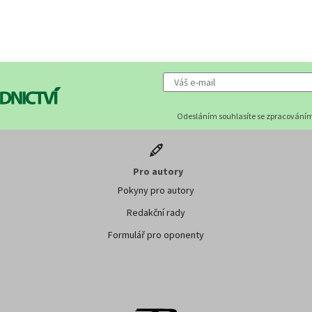
Odesláním souhlasíte se zpracováním
Pro autory
Pokyny pro autory
Redakční rady
Formulář pro oponenty