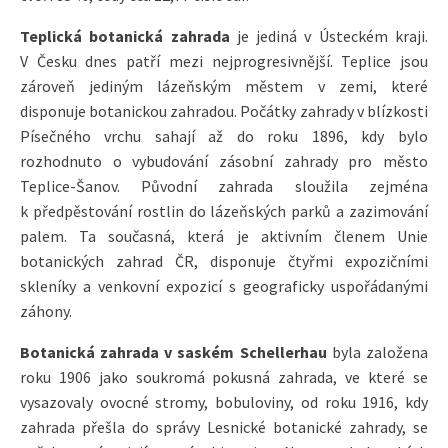
Teplická botanická zahrada
je jediná v Ústeckém kraji.
V Česku dnes patří mezi nejprogresivnější. Teplice jsou
zároveň jediným lázeňským městem v zemi, které
disponuje botanickou zahradou. Počátky zahrady v blízkosti
Písečného vrchu sahají až do roku 1896, kdy bylo
rozhodnuto o vybudování zásobní zahrady pro město
Teplice-Šanov. Původní zahrada sloužila zejména
k předpěstování rostlin do lázeňských parků a zazimování
palem. Ta současná, která je aktivním členem Unie
botanických zahrad ČR, disponuje čtyřmi expozičními
skleníky a venkovní expozicí s geograficky uspořádanými
záhony.
Botanická zahrada v saském Schellerhau
byla založena
roku 1906 jako soukromá pokusná zahrada, ve které se
vysazovaly ovocné stromy, bobuloviny, od roku 1916, kdy
zahrada přešla do správy Lesnické botanické zahrady, se