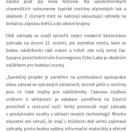
začala psát její nová historie. Na vysokohorských
staveništích nalezneme typické rostliny alpinských luk a
skalisek. Z různých míst se nabízejí okouzlující výhledy na
bohatou záplavu květů a do okolní krajiny.
Obě zahrady se snaží vytvořit nejen moderní botanickou
zahradu na úrovni 21. století, ale zejména místo, kam se
budou návštěvníci rádi vracet a trávit zde svůj volný čas.
Spojení prostřednictvím Euroregionu Elbe/Labe je ideálním
začátkem pro budoucí rozvoj.
„Společný projekt je zaměřen na prohloubení spolupráce
obou zahrad ve vybraných oblastech, kromě péče o rostliny
jsou to také služby pro návštěvníky. Takovou službou
směrem k veřejnosti je edukace zaměřená na životní
prostředí a cestovní ruch. Velký potenciál mají zahrady
v poskytování osvěty v oblasti nových technologií. Mnoho
obyvatel ani netuší, že mají v blízkosti dvě velmi zajímavé
zahrady, proto budou vydány informační materiály a včetně