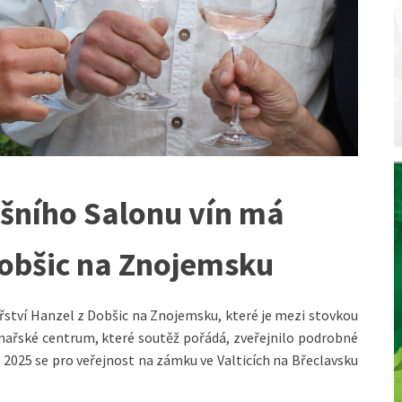
tošního Salonu vín má
Dobšic na Znojemsku
ství Hanzel z Dobšic na Znojemsku, které je mezi stovkou
inařské centrum, které soutěž pořádá, zveřejnilo podrobné
n
2025 se pro veřejnost na zámku ve Valticích na Břeclavsku