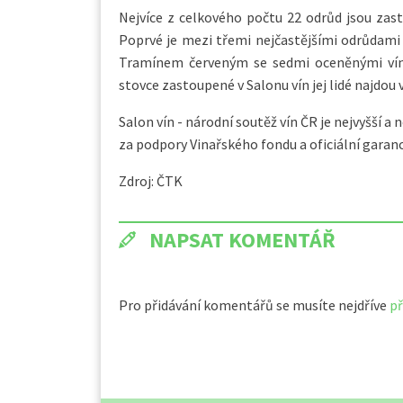
Nejvíce z celkového počtu 22 odrůd jsou zasto
Poprvé je mezi třemi nejčastějšími odrůdami
Tramínem červeným se sedmi oceněnými víny
stovce zastoupené v Salonu vín jej lidé najdou v
Salon vín - národní soutěž vín ČR je nejvyšší a 
za podpory Vinařského fondu a oficiální garanc
Zdroj: ČTK
NAPSAT KOMENTÁŘ
Pro přidávání komentářů se musíte nejdříve
př