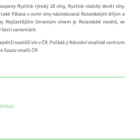
upeny Ryzlink rýnský 18 víny, Ryzlink vlašský devíti víny.
 také Pálava s osmi víny následovaná Rulandským bílým a
. Nejčastějším červeným vínem je Rulandské modré, ve
 šesti variantách.
největší soutěží vín v ČR. Pořádá ji Národní vinařské centrum
e Svazu vinařů ČR.
ihlásit
.