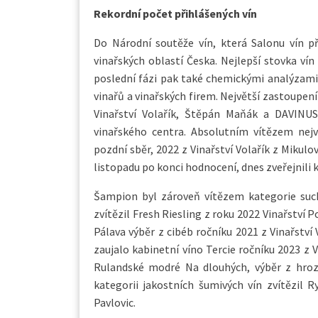
Rekordní počet přihlášených vín
Do Národní soutěže vín, která Salonu vín př
vinařských oblastí Česka. Nejlepší stovka ví
poslední fázi pak také chemickými analýzami. 
vinařů a vinařských firem. Největší zastoupení 
Vinařství Volařík, Štěpán Maňák a DAVINU
vinařského centra. Absolutním vítězem nejv
pozdní sběr, 2022 z Vinařství Volařík z Mikul
listopadu po konci hodnocení, dnes zveřejnili 
Šampion byl zároveň vítězem kategorie such
zvítězil Fresh Riesling z roku 2022 Vinařství 
Pálava výběr z cibéb ročníku 2021 z Vinařství
zaujalo kabinetní víno Tercie ročníku 2023 z V
Rulandské modré Na dlouhých, výběr z hrozn
kategorii jakostních šumivých vín zvítězil R
Pavlovic.