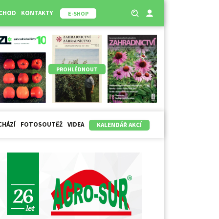
BCHOD
KONTAKTY
E-SHOP
PROHLÉDNOUT
CHÁZÍ
FOTOSOUTĚŽ
VIDEA
KALENDÁŘ AKCÍ