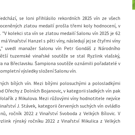
edchází, se loni přihlásilo rekordních 2825 vín ze všech
n oceněných zlatou medailí prošla třemi koly hodnocení, v
"V kolekci sta vín se zlatou medailí Salonu vín 2025 je 62
má Vinařství Hanzel s pěti víny, následují jej se čtyřmi víny
S," uvedl manažer Salonu vín Petr Gondáš z Národního
ětší tuzemské vinařské soutěže se stal Ryzlink vlašský,
ova na Břeclavsku. Šampiona soutěže oznámili pořadatelé v
kompletní výsledky složení Salonu vín.
ých bílých vín. Mezi bílými polosuchými a polosladkými
Pod Ořechy z Dolních Bojanovic, v kategorii sladkých vín pak
 Volařík z Mikulova. Mezi růžovými víny hodnotitele nejvíce
inařství J. Stávek, kategorii červených suchých vín ovládlo
ů, ročník 2022 z Vinařství Svoboda z Velkých Bílovic. V
yzlink rýnský ročníku 2022 z Vinařství Mikulica z Velkých