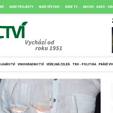
NÉ
NAŠE PROJEKTY
NAŠE VÝSTAVY
NAŠE TV
ARCHIV
AGRO - O
LKAŘSTVÍ
VINOHRADNICTVÍ
VEŘEJNÁ ZELEŇ
TRH - POLITIKA
PRÁVĚ VY