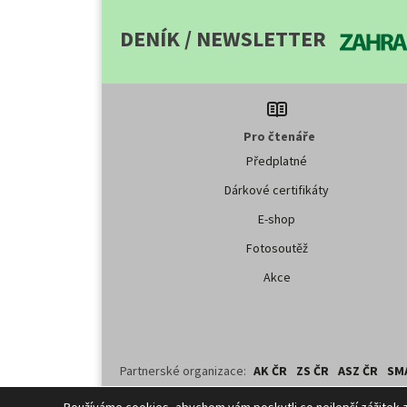
DENÍK / NEWSLETTER
Pro čtenáře
Předplatné
Dárkové certifikáty
E-shop
Fotosoutěž
Akce
Partnerské organizace:
AK ČR
ZS ČR
ASZ ČR
SM