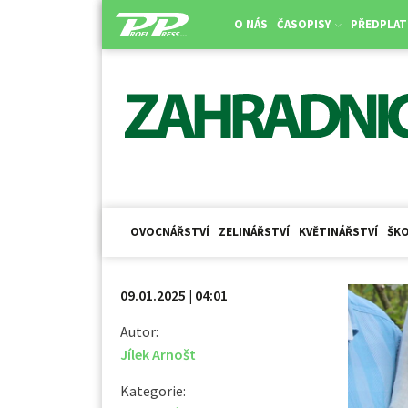
O NÁS
ČASOPISY
PŘEDPLAT
OVOCNÁŘSTVÍ
ZELINÁŘSTVÍ
KVĚTINÁŘSTVÍ
ŠKO
09.01.2025 | 04:01
Autor:
Jílek Arnošt
Kategorie: