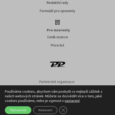
Redakční rady
Formulář pro oponenty
Pro inzerenty
Ceník inzerce
Price list
Partnerské organizace:
AK ČR
ZS ČR
ASZ ČR
SMA ČR
SDZT
Používáme cookies, abychom vám poskytli co nejlepší zážitek z
našich webových stránek. Můžete se dozvědět více o tom, jaké
Nastavení cookies
GDPR
Facebook
Kontakt
cookies používáme, nebo je vypnout v
nastavení
.
Zavřít cookie lištu GDPR
Přijmout vše
Nastavení
Copyright ©
2026
Profi Press s.r.o.