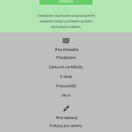
odběru
Odesláním souhlasíte se zpracováním
osobních údajů za účelem zasílání
obchodních sdělení.
Pro čtenáře
Předplatné
Dárkové certifikáty
E-shop
Fotosoutěž
Akce
Pro autory
Pokyny pro autory