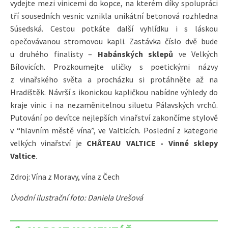
vydejte mezi vinicemi do kopce, na kterém díky spolupráci
tří sousedních vesnic vznikla unikátní betonová rozhledna
Súsedská. Cestou potkáte další vyhlídku i s láskou
opečovávanou stromovou kapli. Zastávka číslo dvě bude
u druhého finalisty –
Habánských sklepů
ve Velkých
Bílovicích. Prozkoumejte uličky s poetickými názvy
z vinařského světa a procházku si protáhněte až na
Hradištěk. Návrší s ikonickou kapličkou nabídne výhledy do
kraje vinic i na nezaměnitelnou siluetu Pálavských vrchů.
Putování po devítce nejlepších vinařství zakončíme stylově
v “hlavním městě vína”, ve Valticích. Poslední z kategorie
velkých vinařství je
CHÂTEAU VALTICE - Vinné sklepy
Valtice
.
Zdroj: Vína z Moravy, vína z Čech
Úvodní ilustrační foto: Daniela Urešová