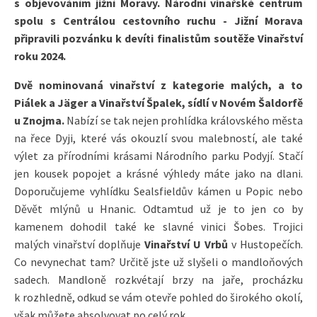
s objevováním jižní Moravy. Národní vinařské centrum
spolu s Centrálou cestovního ruchu - Jižní Morava
připravili pozvánku k devíti finalistům soutěže Vinařství
roku 2024.
Dvě nominovaná vinařství z kategorie malých, a to
Piálek a Jäger a Vinařství Špalek, sídlí v Novém Šaldorfě
u Znojma.
Nabízí se tak nejen prohlídka královského města
na řece Dyji, které vás okouzlí svou malebností, ale také
výlet za přírodními krásami Národního parku Podyjí. Stačí
jen kousek popojet a krásné výhledy máte jako na dlani.
Doporučujeme vyhlídku Sealsfieldův kámen u Popic nebo
Děvět mlýnů u Hnanic. Odtamtud už je to jen co by
kamenem dohodil také ke slavné vinici Šobes. Trojici
malých vinařství doplňuje
Vinařství U Vrbů
v Hustopečích.
Co nevynechat tam? Určitě jste už slyšeli o mandloňových
sadech. Mandloně rozkvétají brzy na jaře, procházku
k rozhledně, odkud se vám otevře pohled do širokého okolí,
však můžete absolvovat po celý rok.