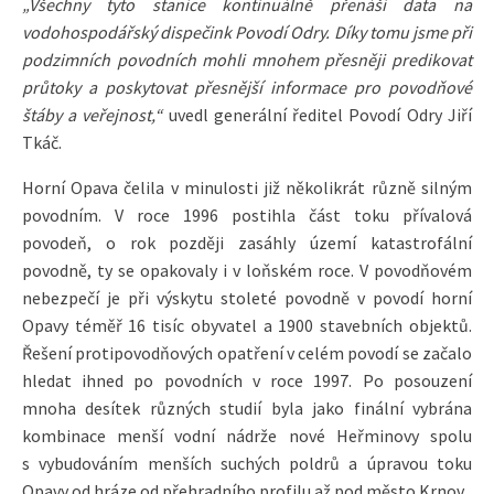
„Všechny tyto stanice kontinuálně přenáší data na
vodohospodářský dispečink Povodí Odry. Díky tomu jsme při
podzimních povodních mohli mnohem přesněji predikovat
průtoky a poskytovat přesnější informace pro povodňové
štáby a veřejnost,“
uvedl generální ředitel Povodí Odry Jiří
Tkáč.
Horní Opava čelila v minulosti již několikrát různě silným
povodním. V roce 1996 postihla část toku přívalová
povodeň, o rok později zasáhly území katastrofální
povodně, ty se opakovaly i v loňském roce. V povodňovém
nebezpečí je při výskytu stoleté povodně v povodí horní
Opavy téměř 16 tisíc obyvatel a 1900 stavebních objektů.
Řešení protipovodňových opatření v celém povodí se začalo
hledat ihned po povodních v roce 1997. Po posouzení
mnoha desítek různých studií byla jako finální vybrána
kombinace menší vodní nádrže nové Heřminovy spolu
s vybudováním menších suchých poldrů a úpravou toku
Opavy od hráze od přehradního profilu až pod město Krnov.