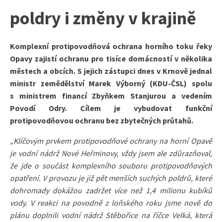
poldry i změny v krajině
Komplexní protipovodňová ochrana horního toku řeky
Opavy zajistí ochranu pro tisíce domácností v několika
městech a obcích. S jejich zástupci dnes v Krnově jednal
ministr zemědělství Marek Výborný (KDU-ČSL) spolu
s ministrem financí Zbyňkem Stanjurou a vedením
Povodí Odry. Cílem je vybudovat funkční
protipovodňovou ochranu bez zbytečných průtahů.
„Klíčovým prvkem protipovodňové ochrany na horní Opavě
je vodní nádrž Nové Heřminovy, vždy jsem ale zdůrazňoval,
že jde o součást komplexního souboru protipovodňových
opatření. V provozu je již pět menších suchých poldrů, které
dohromady dokážou zadržet více než 1,4 milionu kubíků
vody. V reakci na povodně z loňského roku jsme nově do
plánu doplnili vodní nádrž Stěbořice na říčce Velká, která