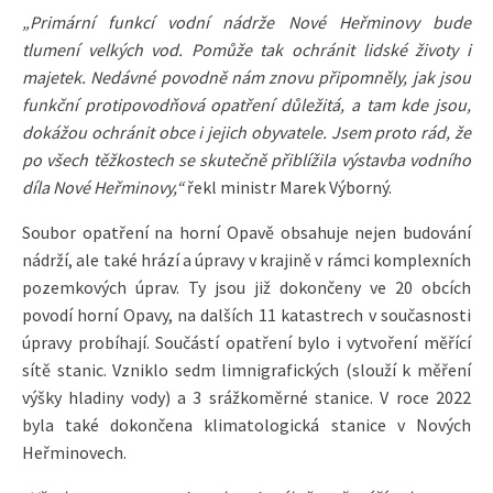
„Primární funkcí vodní nádrže Nové Heřminovy bude
tlumení velkých vod. Pomůže tak ochránit lidské životy i
majetek. Nedávné povodně nám znovu připomněly, jak jsou
funkční protipovodňová opatření důležitá, a tam kde jsou,
dokážou ochránit obce i jejich obyvatele. Jsem proto rád, že
po všech těžkostech se skutečně přiblížila výstavba vodního
díla Nové Heřminovy,“
řekl ministr Marek Výborný.
Soubor opatření na horní Opavě obsahuje nejen budování
nádrží, ale také hrází a úpravy v krajině v rámci komplexních
pozemkových úprav. Ty jsou již dokončeny ve 20 obcích
povodí horní Opavy, na dalších 11 katastrech v současnosti
úpravy probíhají. Součástí opatření bylo i vytvoření měřící
sítě stanic. Vzniklo sedm limnigrafických (slouží k měření
výšky hladiny vody) a 3 srážkoměrné stanice. V roce 2022
byla také dokončena klimatologická stanice v Nových
Heřminovech.