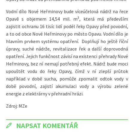
Vodní dílo Nové Heřminovy bude víceúčelová nádrž na řece
3
Opavě s objemem 14,54 mil. m
, která má především
zajistit ochranu 16 tisíc lidí podél řeky Opavy před povodní,
a to od obce Nové Heřminovy po město Opavu. Vodní dílo je
hlavním prvkem systému opatření. Doplňují ho ještě říční
úpravy, suché nádrže, revitalizace řek a další doprovodná
opatření. Jejich funkčnost závisí na existenci přehrady Nové
Heřminovy, bez ní nemají potřebný efekt. Nádrž bude moci
upouštět vodu do řeky Opavy, čímž v ní zlepší průtok
například v době sucha, pomůže zpomalit odtok vody v
době povodní, zajistí akumulaci vody a výrobu zelené
energie z elektrárny v přehradní hrázi.
Zdroj: MZe
NAPSAT KOMENTÁŘ