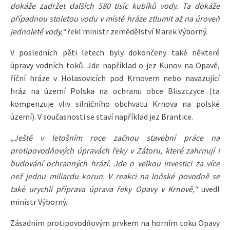
dokáže zadržet dalších 580 tisíc kubíků vody. Ta dokáže
případnou stoletou vodu v místě hráze ztlumit až na úroveň
jednoleté vody,“
řekl ministr zemědělství Marek Výborný.
V posledních pěti letech byly dokončeny také některé
úpravy vodních toků. Jde například o jez Kunov na Opavě,
říční hráze v Holasovicích pod Krnovem nebo navazující
hráz na území Polska na ochranu obce Bliszczyce (ta
kompenzuje vliv silničního obchvatu Krnova na polské
území). V současnosti se staví například jez Brantice.
„Ještě v letošním roce začnou stavební práce na
protipovodňových úpravách řeky v Zátoru, které zahrnují i
budování ochranných hrází. Jde o velkou investici za více
než jednu miliardu korun. V reakci na loňské povodně se
také urychlí příprava úprava řeky Opavy v Krnově,“
uvedl
ministr Výborný.
Zásadním protipovodňovým prvkem na horním toku Opavy