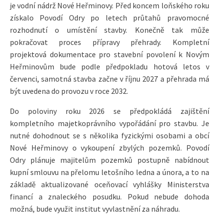
je vodní nádrž Nové Heřminovy. Před koncem loňského roku
získalo Povodí Odry po letech průtahů pravomocné
rozhodnutí o umístění stavby. Konečně tak může
pokračovat proces přípravy přehrady. Kompletní
projektová dokumentace pro stavební povolení k Novým
Heřminovům bude podle předpokladu hotová letos v
červenci, samotná stavba začne v říjnu 2027 a přehrada má
být uvedena do provozu v roce 2032.
Do poloviny roku 2026 se předpokládá zajištění
kompletního majetkoprávního vypořádání pro stavbu. Je
nutné dohodnout se s několika fyzickými osobami a obcí
Nové Heřminovy o vykoupení zbylých pozemků. Povodí
Odry plánuje majitelům pozemků postupně nabídnout
kupní smlouvu na přelomu letošního ledna a února, a to na
základě aktualizované oceňovací vyhlášky Ministerstva
financí a znaleckého posudku. Pokud nebude dohoda
možná, bude využit institut vyvlastnění za náhradu.