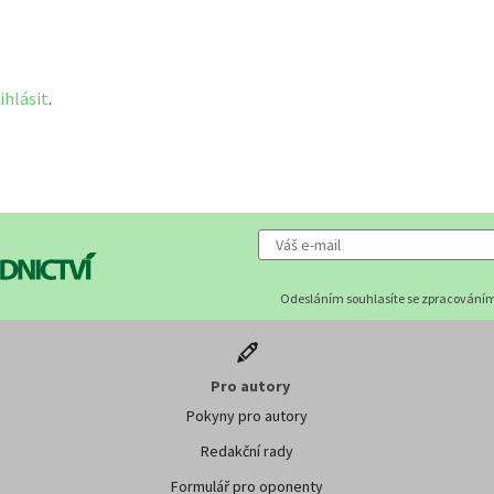
ihlásit
.
Odesláním souhlasíte se zpracováním
Pro autory
Pokyny pro autory
Redakční rady
Formulář pro oponenty