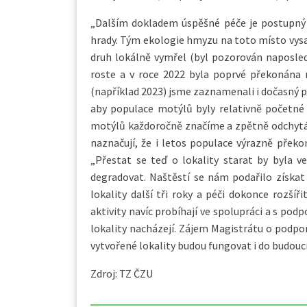
„Dalším dokladem úspěšné péče je postupný 
hrady. Tým ekologie hmyzu na toto místo vysa
druh lokálně vymřel (byl pozorován naposled
roste a v roce 2022 byla poprvé překonána 
(například 2023) jsme zaznamenali i dočasný po
aby populace motýlů byly relativně početné 
motýlů každoročně značíme a zpětně odchytáv
naznačují, že i letos populace výrazně překo
„Přestat se teď o lokality starat by byla 
degradovat. Naštěstí se nám podařilo získat 
lokality další tři roky a péči dokonce rozšíři
aktivity navíc probíhají ve spolupráci a s pod
lokality nacházejí. Zájem Magistrátu o podpo
vytvořené lokality budou fungovat i do budouc
Zdroj: TZ ČZU