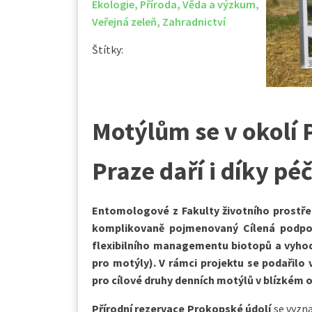
Ekologie
,
Příroda
,
Věda a výzkum
,
Veřejná zeleň
,
Zahradnictví
Štítky:
Motýlům se v okolí 
Praze daří i díky p
Entomologové z Fakulty životního prostřed
komplikovaně pojmenovaný Cílená podpo
flexibilního managementu biotopů a vyhod
pro motýly). V rámci projektu se podařilo vy
pro cílové druhy denních motýlů v blízkém 
Přírodní rezervace Prokopské údolí
se vyzn