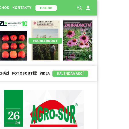
BCHOD
KONTAKTY
E-SHOP
PROHLÉDNOUT
CHÁZÍ
FOTOSOUTĚŽ
VIDEA
KALENDÁŘ AKCÍ