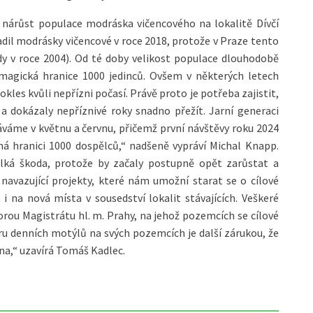
nárůst populace modráska vičencového na lokalitě Dívčí
dil modrásky vičencové v roce 2018, protože v Praze tento
y v roce 2004). Od té doby velikost populace dlouhodobě
magická hranice 1000 jedinců. Ovšem v některých letech
kles kvůli nepřízni počasí. Právě proto je potřeba zajistit,
a dokázaly nepříznivé roky snadno přežít. Jarní generaci
áme v květnu a červnu, přičemž první návštěvy roku 2024
ná hranici 1000 dospělců,“ nadšeně vypráví Michal Knapp.
velká škoda, protože by začaly postupně opět zarůstat a
navazující projekty, které nám umožní starat se o cílové
t i na nová místa v sousedství lokalit stávajících. Veškeré
porou Magistrátu hl. m. Prahy, na jehož pozemcích se cílové
ru denních motýlů na svých pozemcích je další zárukou, že
na,“ uzavírá Tomáš Kadlec.