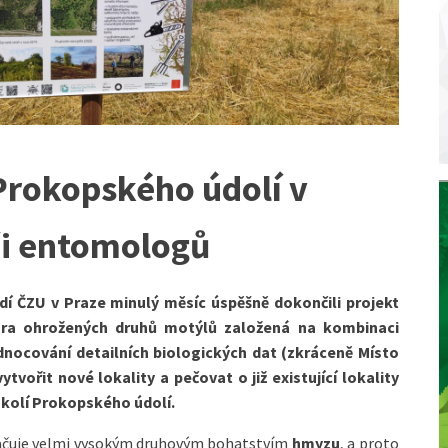
Prokopského údolí v
éči entomologů
í ČZU v Praze minulý měsíc úspěšně dokončili projekt
ra ohrožených druhů motýlů založená na kombinaci
nocování detailních biologických dat (zkráceně Místo
tvořit nové lokality a pečovat o již existující lokality
okolí Prokopského údolí.
ačuje velmi vysokým druhovým bohatstvím
hmyzu
, a proto