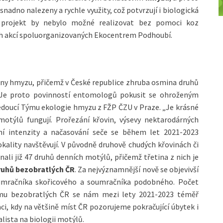
snadno nalezeny a rychle využity, což potvrzují i biologická
 projekt by nebylo možné realizovat bez pomoci koz
ch akcí spoluorganizovaných Ekocentrem Podhoubí.
iny hmyzu, přičemž v České republice zhruba osmina druhů
ží. Je proto povinností entomologů pokusit se ohroženým
doucí Týmu ekologie hmyzu z FŽP ČZU v Praze. „Je krásné
motýlů fungují. Prořezání křovin, výsevy nektarodárných
ení intenzity a načasování seče se během let 2021-2023
kality navštěvují. V původně druhově chudých křovinách či
li již 47 druhů denních motýlů, přičemž třetina z nich je
uhů bezobratlých ČR
. Za nejvýznamnější nově se objevivší
mračníka skořicového a soumračníka podobného. Počet
mu bezobratlých ČR se nám mezi lety 2021-2023 téměř
uaci, kdy na většině míst ČR pozorujeme pokračující úbytek i
lista na biologii motýlů.