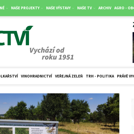
NÉ
NAŠE PROJEKTY
NAŠE VÝSTAVY
NAŠE TV
ARCHIV
AGRO - O
LKAŘSTVÍ
VINOHRADNICTVÍ
VEŘEJNÁ ZELEŇ
TRH - POLITIKA
PRÁVĚ VY