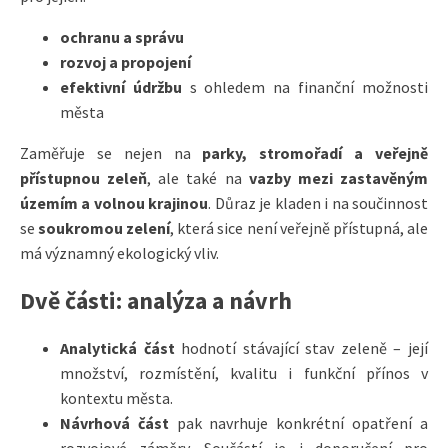
ochranu a správu
rozvoj a propojení
efektivní údržbu
s ohledem na finanční možnosti
města
Zaměřuje se nejen na
parky, stromořadí a veřejně
přístupnou zeleň
, ale také na
vazby mezi zastavěným
územím a volnou krajinou
. Důraz je kladen i na součinnost
se
soukromou zelení
, která sice není veřejně přístupná, ale
má významný ekologický vliv.
Dvě části: analýza a návrh
Analytická část
hodnotí stávající stav zeleně – její
množství, rozmístění, kvalitu i funkční přínos v
kontextu města.
Návrhová část
pak navrhuje konkrétní opatření a
rozvojové záměry. Součástí je i doporučení pro