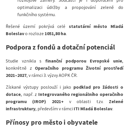
optimalizaci údržby a propojování zeleně do
funkčního systému.
Řešené území pokrývá celé
statutární město Mladá
Boleslav
o rozloze
1051,80 ha
.
Podpora z fondů a dotační potenciál
Studie vznikla s
finanční podporou Evropské unie
,
konkrétně z
Operačního programu Životní prostředí
2021–2027
, v rámci 3. výzvy AOPK ČR.
Získané výstupy poslouží i jako
podklad pro žádosti o
dotace
, např. z
Integrovaného regionálního operačního
programu (IROP) 2021+
v oblasti tzv.
Zelené
infrastruktury
, především v rámci
ITI Mladá Boleslav
.
Přínosy pro město i obyvatele