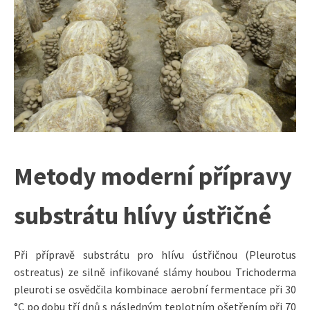
Metody moderní přípravy
substrátu hlívy ústřičné
Při přípravě substrátu pro hlívu ústřičnou (Pleurotus
ostreatus) ze silně infikované slámy houbou Trichoderma
pleuroti se osvědčila kombinace aerobní fermentace při 30
°C po dobu tří dnů s následným teplotním ošetřením při 70