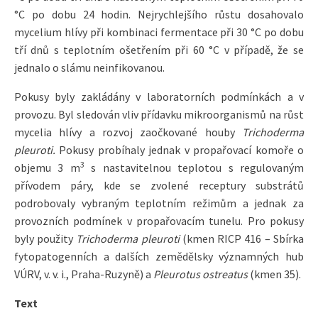
°C po dobu 24 hodin. Nejrychlejšího růstu dosahovalo
mycelium hlívy při kombinaci fermentace při 30 °C po dobu
tří dnů s teplotním ošetřením při 60 °C v případě, že se
jednalo o slámu neinfikovanou.
Pokusy byly zakládány v laboratorních podmínkách a v
provozu. Byl sledován vliv přídavku mikroorganismů na růst
mycelia hlívy a rozvoj zaočkované houby
Trichoderma
pleuroti.
Pokusy probíhaly jednak v propařovací komoře o
3
objemu 3 m
s nastavitelnou teplotou s regulovaným
přívodem páry, kde se zvolené receptury substrátů
podrobovaly vybraným teplotním režimům a jednak za
provozních podmínek v propařovacím tunelu. Pro pokusy
byly použity
Trichoderma pleuroti
(kmen RICP 416 – Sbírka
fytopatogenních a dalších zemědělsky významných hub
VÚRV, v. v. i., Praha-Ruzyně) a
Pleurotus ostreatus
(kmen 35).
Text