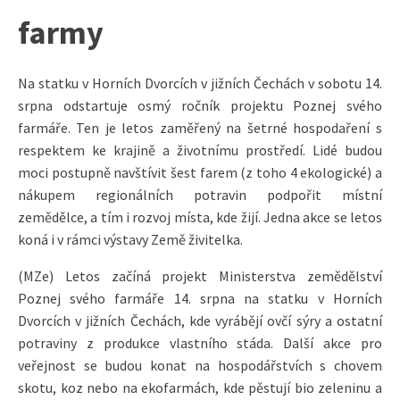
farmy
Na statku v Horních Dvorcích v jižních Čechách v sobotu 14.
srpna odstartuje osmý ročník projektu Poznej svého
farmáře. Ten je letos zaměřený na šetrné hospodaření s
respektem ke krajině a životnímu prostředí. Lidé budou
moci postupně navštívit šest farem (z toho 4 ekologické) a
nákupem regionálních potravin podpořit místní
zemědělce, a tím i rozvoj místa, kde žijí. Jedna akce se letos
koná i v rámci výstavy Země živitelka.
(MZe) Letos začíná projekt Ministerstva zemědělství
Poznej svého farmáře 14. srpna na statku v Horních
Dvorcích v jižních Čechách, kde vyrábějí ovčí sýry a ostatní
potraviny z produkce vlastního stáda. Další akce pro
veřejnost se budou konat na hospodářstvích s chovem
skotu, koz nebo na ekofarmách, kde pěstují bio zeleninu a