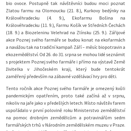
bio ovoce. Postupně tak návštěvníci budou moci poznat
Zlatou farmu na Olomoucku (21. 8.), Kurkovy bedýnky na
Královéhradecku (4. 9.), Ekofarmu Bošina na
Královéhradecku (11. 9.), Farmu Košík ve Středních Čechách
(18. 9.) a Biozeleninu Velehrad na Zlínsku (25. 9.). Zářijové
akce Poznej svého farmáře se budou konat na ekofarmách
a navážou tak na tradiční kampaň Září – měsíc biopotravin a
ekozemědělství. Od 26. do 31. srpna se mohou lidé seznámit
s projektem Poznej svého farmáře i přímo na výstavě Země
živitelka v Jihočeském kraji, který bude tentokrát
zaměřený především na zábavné vzdělávací hry pro děti.
Tento ročník akce Poznej svého farmáře je omezený kvůli
pandemickým opatřením, proto také začíná až v srpnu,
nikoliv na jaře jako v předešlých letech. Místo návštěv farem
uspořádalo v první polovině roku Ministerstvo zemědělství
na pomoc drobným zemědělcům a potravinářům sedm
farmářských trhů v Národním zemědělském muzeu v Praze.