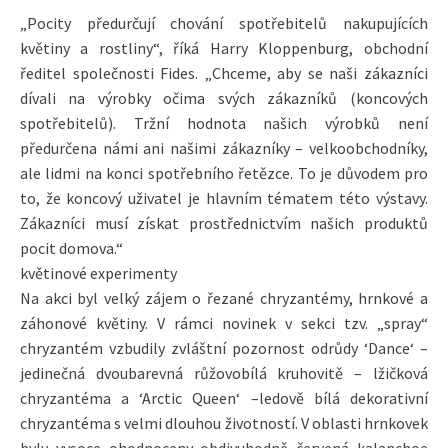
„Pocity předurčují chování spotřebitelů nakupujících
květiny a rostliny“, říká Harry Kloppenburg, obchodní
ředitel společnosti Fides. „Chceme, aby se naši zákazníci
dívali na výrobky očima svých zákazníků (koncových
spotřebitelů). Tržní hodnota našich výrobků není
předurčena námi ani našimi zákazníky – velkoobchodníky,
ale lidmi na konci spotřebního řetězce. To je důvodem pro
to, že koncový uživatel je hlavním tématem této výstavy.
Zákazníci musí získat prostřednictvím našich produktů
pocit domova.“
květinové experimenty
Na akci byl velký zájem o řezané chryzantémy, hrnkové a
záhonové květiny. V rámci novinek v sekci tzv. „spray“
chryzantém vzbudily zvláštní pozornost odrůdy ‘Dance‘ –
jedinečná dvoubarevná růžovobílá kruhovitě – lžičková
chryzantéma a ‘Arctic Queen‘ –ledově bílá dekorativní
chryzantéma s velmi dlouhou životností. V oblasti hrnkovek
byly vysoce ohodnoceny obdivuhodně červená kalanchoe