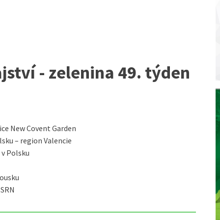
ství - zelenina 49. týden
žnice New Covent Garden
sku – region Valencie
 v Polsku
kousku
h SRN