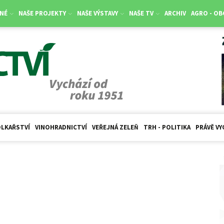
NÉ
NAŠE PROJEKTY
NAŠE VÝSTAVY
NAŠE TV
ARCHIV
AGRO - O
LKAŘSTVÍ
VINOHRADNICTVÍ
VEŘEJNÁ ZELEŇ
TRH - POLITIKA
PRÁVĚ VY