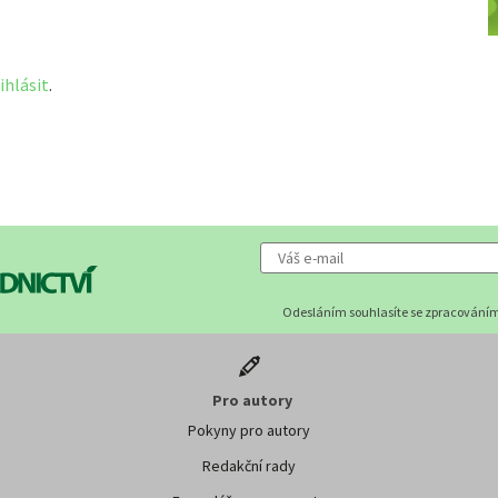
ihlásit
.
Odesláním souhlasíte se zpracováním
Pro autory
Pokyny pro autory
Redakční rady