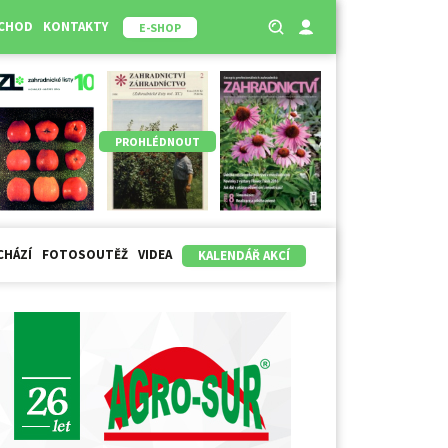
BCHOD
KONTAKTY
E-SHOP
PROHLÉDNOUT
CHÁZÍ
FOTOSOUTĚŽ
VIDEA
KALENDÁŘ AKCÍ